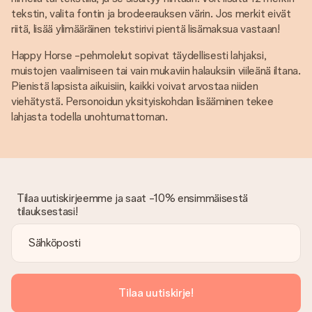
tekstin, valita fontin ja brodeerauksen värin. Jos merkit eivät
riitä, lisää ylimääräinen tekstirivi pientä lisämaksua vastaan!
Happy Horse -pehmolelut sopivat täydellisesti lahjaksi,
muistojen vaalimiseen tai vain mukaviin halauksiin viileänä iltana.
Pienistä lapsista aikuisiin, kaikki voivat arvostaa niiden
viehätystä. Personoidun yksityiskohdan lisääminen tekee
lahjasta todella unohtumattoman.
Tilaa uutiskirjeemme ja saat -10% ensimmäisestä
tilauksestasi!
Tilaa uutiskirje!