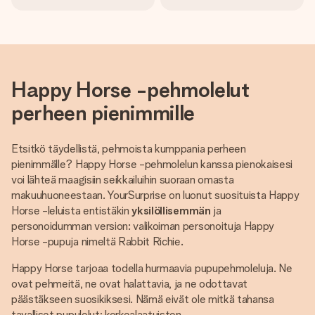
Happy Horse -pehmolelut
perheen pienimmille
Etsitkö täydellistä, pehmoista kumppania perheen
pienimmälle? Happy Horse -pehmolelun kanssa pienokaisesi
voi lähteä maagisiin seikkailuihin suoraan omasta
makuuhuoneestaan. YourSurprise on luonut suosituista Happy
Horse -leluista entistäkin
yksilöllisemmän
ja
personoidumman version: valikoiman personoituja Happy
Horse -pupuja nimeltä Rabbit Richie.
Happy Horse tarjoaa todella hurmaavia pupupehmoleluja. Ne
ovat pehmeitä, ne ovat halattavia, ja ne odottavat
päästäkseen suosikiksesi. Nämä eivät ole mitkä tahansa
tavalliset pupulelut; korkealaatuisten