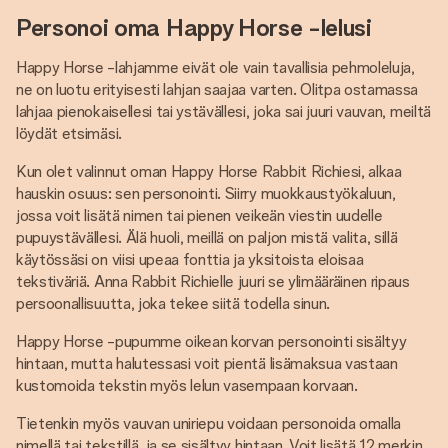
Personoi oma Happy Horse -lelusi
Happy Horse -lahjamme eivät ole vain tavallisia pehmoleluja,
ne on luotu erityisesti lahjan saajaa varten. Olitpa ostamassa
lahjaa pienokaisellesi tai ystävällesi, joka sai juuri vauvan, meiltä
löydät etsimäsi.
Kun olet valinnut oman Happy Horse Rabbit Richiesi, alkaa
hauskin osuus: sen personointi. Siirry muokkaustyökaluun,
jossa voit lisätä nimen tai pienen veikeän viestin uudelle
pupuystävällesi. Älä huoli, meillä on paljon mistä valita, sillä
käytössäsi on viisi upeaa fonttia ja yksitoista eloisaa
tekstiväriä. Anna Rabbit Richielle juuri se ylimääräinen ripaus
persoonallisuutta, joka tekee siitä todella sinun.
Happy Horse -pupumme oikean korvan personointi sisältyy
hintaan, mutta halutessasi voit pientä lisämaksua vastaan
kustomoida tekstin myös lelun vasempaan korvaan.
Tietenkin myös vauvan uniriepu voidaan personoida omalla
nimellä tai tekstillä, ja se sisältyy hintaan. Voit lisätä 12 merkin