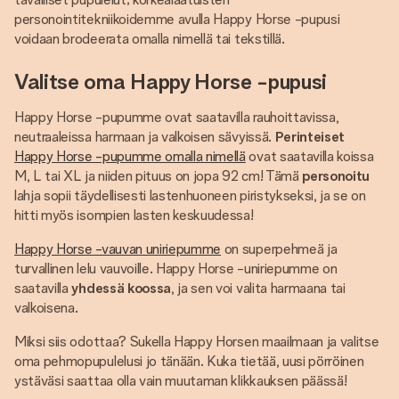
personointitekniikoidemme avulla Happy Horse -pupusi
voidaan brodeerata omalla nimellä tai tekstillä.
Valitse oma Happy Horse -pupusi
Happy Horse -pupumme ovat saatavilla rauhoittavissa,
neutraaleissa harmaan ja valkoisen sävyissä.
Perinteiset
Happy Horse -pupumme omalla nimellä
ovat saatavilla koissa
M, L tai XL ja niiden pituus on jopa 92 cm! Tämä
personoitu
lahja sopii täydellisesti lastenhuoneen piristykseksi, ja se on
hitti myös isompien lasten keskuudessa!
Happy Horse -vauvan uniriepumme
on superpehmeä ja
turvallinen lelu vauvoille. Happy Horse -uniriepumme on
saatavilla
yhdessä koossa
, ja sen voi valita harmaana tai
valkoisena.
Miksi siis odottaa? Sukella Happy Horsen maailmaan ja valitse
oma pehmopupulelusi jo tänään. Kuka tietää, uusi pörröinen
ystäväsi saattaa olla vain muutaman klikkauksen päässä!