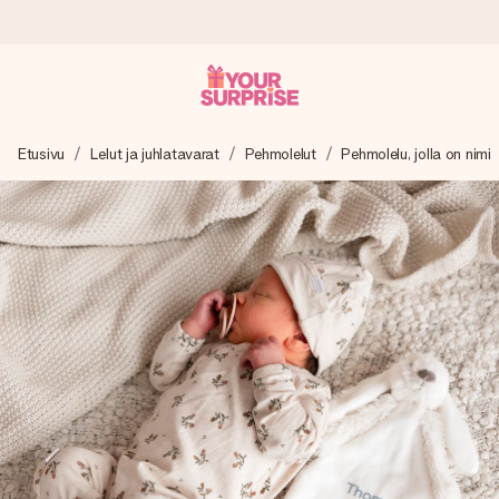
Tilaa tänään, lähetys 1 arkipäivässä
Etusivu
Lelut ja juhlatavarat
Pehmolelut
Pehmolelu, jolla on nimi
Valmistamme lahjasi huolella ja lähetämme sen hetkessä,
jotta voit antaa sen juuri oikeaan aikaan, kun sillä on eniten
merkitystä.
4,8 (+15 000 arvostelun perusteella)
Lahjamme inspiroivat. Asiakkaiden arvosana on 4,8 Google
Reviewsissä.
Ilmainen tervehdyskortti
Tilaa tänään – personoitu lahja valmistuu ja lähtee matkaan