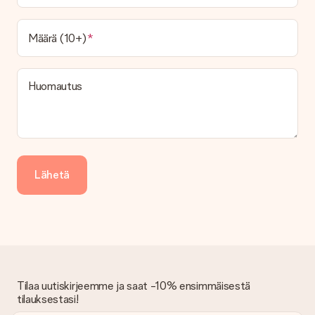
paketti tai postilaatikon toimitus. Haluatko tietää, mikä
vaihtoehto tilauksesi kuuluu? Ota yhteyttä asiakaspalveluun.
Määrä (10+)
Maksu
Kuinka voin maksaa tilaukseni?
Tarjoamme seuraavat maksutavat: iDeal, Paypal, luottokortti,
Huomautus
lasku Klarna-palvelun kautta tai manuaalinen siirto. Jos
maksutapahtuma tapahtuu manuaalisesti, ota huomioon
lahjasi lähettämisestä ylimääräiset 3 päivää.
Saapunut lahja
Entä jos lahja ei ole täysin mieleeni?
Lähetä
Olemme syvästi pahoillamme, että lahjasi ei ole sinun mielesi
mukaan. Ota yhteyttä asiakaspalveluun, niin he ovat valmiit
auttamaan sinua löytämään sopivan ratkaisun.
Onko lasku lähetetty tilauksen mukana?
Tilauksen kanssa ei lähetetä laskua. Saat aina laskun
vahvistusviestissä ja voit aina löytää sen MySurprise-tilillesi.
Tämä tarkoittaa sitä, että lahja toimitetaan suoraan
Tilaa uutiskirjeemme ja saat -10% ensimmäisestä
vastaanottajalle, mikä tekee siitä todellisen yllätyksen!
tilauksestasi!