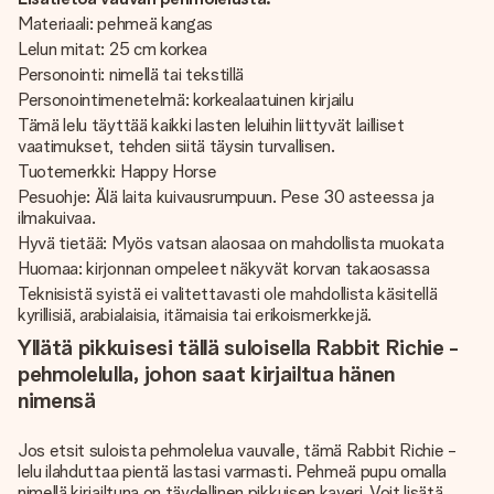
Materiaali: pehmeä kangas
Lelun mitat: 25 cm korkea
Personointi: nimellä tai tekstillä
Personointimenetelmä: korkealaatuinen kirjailu
Tämä lelu täyttää kaikki lasten leluihin liittyvät lailliset
vaatimukset, tehden siitä täysin turvallisen.
Tuotemerkki: Happy Horse
Pesuohje: Älä laita kuivausrumpuun. Pese 30 asteessa ja
ilmakuivaa.
Hyvä tietää: Myös vatsan alaosaa on mahdollista muokata
Huomaa: kirjonnan ompeleet näkyvät korvan takaosassa
Teknisistä syistä ei valitettavasti ole mahdollista käsitellä
kyrillisiä, arabialaisia, itämaisia tai erikoismerkkejä.
Yllätä pikkuisesi tällä suloisella Rabbit Richie -
pehmolelulla, johon saat kirjailtua hänen
nimensä
Jos etsit suloista pehmolelua vauvalle, tämä Rabbit Richie -
lelu ilahduttaa pientä lastasi varmasti. Pehmeä pupu omalla
nimellä kirjailtuna on täydellinen pikkuisen kaveri. Voit lisätä