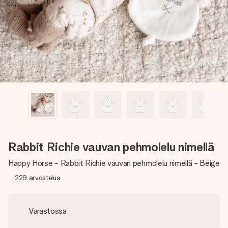
nopeammin kuin ehdit sanoa “yllätys!”
Rabbit Richie vauvan pehmolelu nimellä
Happy Horse - Rabbit Richie vauvan pehmolelu nimellä - Beige
229
arvostelua
Varastossa