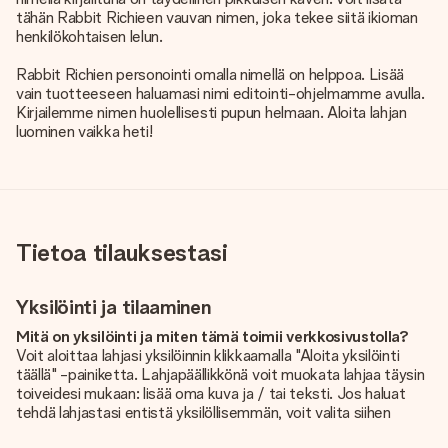
tähän Rabbit Richieen vauvan nimen, joka tekee siitä ikioman
henkilökohtaisen lelun.
Rabbit Richien personointi omalla nimellä on helppoa. Lisää
vain tuotteeseen haluamasi nimi editointi-ohjelmamme avulla.
Kirjailemme nimen huolellisesti pupun helmaan. Aloita lahjan
luominen vaikka heti!
Tietoa tilauksestasi
Yksilöinti ja tilaaminen
Mitä on yksilöinti ja miten tämä toimii verkkosivustolla?
Voit aloittaa lahjasi yksilöinnin klikkaamalla "Aloita yksilöinti
täällä" -painiketta. Lahjapäällikkönä voit muokata lahjaa täysin
toiveidesi mukaan: lisää oma kuva ja / tai teksti. Jos haluat
tehdä lahjastasi entistä yksilöllisemmän, voit valita siihen
kauniin kuvioinnin.