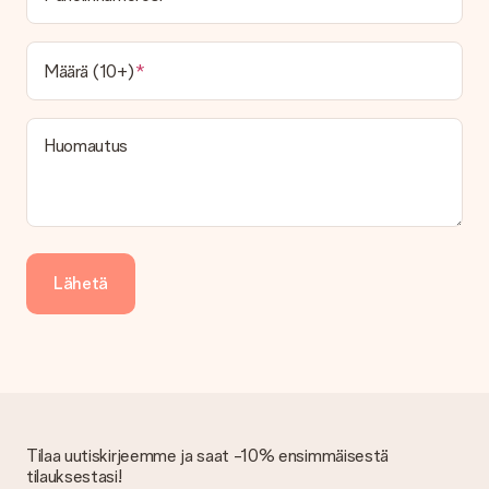
toimitusvaihtoehtoa. Halutessasi tilauksen lähetetään joko
paketti tai postilaatikon toimitus. Haluatko tietää, mikä
vaihtoehto tilauksesi kuuluu? Ota yhteyttä asiakaspalveluun.
Määrä (10+)
Maksu
Kuinka voin maksaa tilaukseni?
Tarjoamme seuraavat maksutavat: iDeal, Paypal, luottokortti,
Huomautus
lasku Klarna-palvelun kautta tai manuaalinen siirto. Jos
maksutapahtuma tapahtuu manuaalisesti, ota huomioon
lahjasi lähettämisestä ylimääräiset 3 päivää.
Saapunut lahja
Entä jos lahja ei ole täysin mieleeni?
Lähetä
Olemme syvästi pahoillamme, että lahjasi ei ole sinun mielesi
mukaan. Ota yhteyttä asiakaspalveluun, niin he ovat valmiit
auttamaan sinua löytämään sopivan ratkaisun.
Onko lasku lähetetty tilauksen mukana?
Tilauksen kanssa ei lähetetä laskua. Saat aina laskun
vahvistusviestissä ja voit aina löytää sen MySurprise-tilillesi.
Tämä tarkoittaa sitä, että lahja toimitetaan suoraan
Tilaa uutiskirjeemme ja saat -10% ensimmäisestä
vastaanottajalle, mikä tekee siitä todellisen yllätyksen!
tilauksestasi!