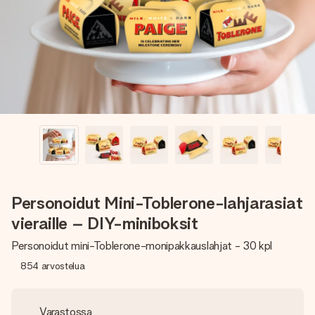
nopeammin kuin ehdit sanoa “yllätys!”
Personoidut Mini-Toblerone-lahjarasiat
vieraille – DIY-miniboksit
Personoidut mini-Toblerone-monipakkauslahjat - 30 kpl
854
arvostelua
Varastossa