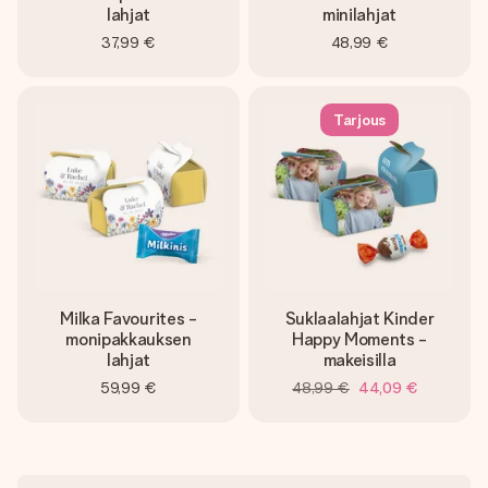
lahjat
minilahjat
37,99 €
48,99 €
Tarjous
Milka Favourites -
Suklaalahjat Kinder
monipakkauksen
Happy Moments -
lahjat
makeisilla
59,99 €
48,99 €
44,09 €