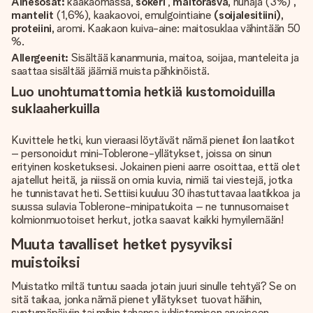
Ainesosat:
kaakaomassa,
sokeri
,
maitorasva,
hunaja (3%)
,
mantelit
(1,6%), kaakaovoi, emulgointiaine
(soijalesitiini),
proteiini,
aromi. Kaakaon kuiva-aine: maitosuklaa vähintään 50
%.
Allergeenit:
Sisältää kananmunia, maitoa, soijaa, manteleita ja
saattaa sisältää jäämiä muista pähkinöistä.
Luo unohtumattomia hetkiä kustomoiduilla
suklaaherkuilla
Kuvittele hetki, kun vieraasi löytävät nämä pienet ilon laatikot
– personoidut mini-Toblerone-yllätykset, joissa on sinun
erityinen kosketuksesi. Jokainen pieni aarre osoittaa, että olet
ajatellut heitä, ja niissä on omia kuvia, nimiä tai viestejä, jotka
he tunnistavat heti. Settiisi kuuluu 30 ihastuttavaa laatikkoa ja
suussa sulavia Toblerone-minipatukoita – ne tunnusomaiset
kolmionmuotoiset herkut, jotka saavat kaikki hymyilemään!
Muuta tavalliset hetket pysyviksi
muistoiksi
Muistatko miltä tuntuu saada jotain juuri sinulle tehtyä? Se on
sitä taikaa, jonka nämä pienet yllätykset tuovat häihin,
syntymäpäiviin tai mihin tahansa juhlistamisen arvoiseen