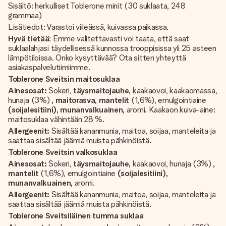
Sisältö: herkulliset Toblerone minit (30 suklaata, 248
grammaa)
Lisätiedot: Varastoi viileässä, kuivassa paikassa.
Hyvä tietää
: Emme valitettavasti voi taata, että saat
suklaalahjasi täydellisessä kunnossa trooppisissa yli 25 asteen
lämpötiloissa. Onko kysyttävää? Ota sitten yhteyttä
asiakaspalvelutiimiimme.
Toblerone Sveitsin maitosuklaa
Ainesosat:
Sokeri,
täysmaitojauhe,
kaakaovoi, kaakaomassa,
hunaja (3%)
, maitorasva, mantelit
(1,6%), emulgointiaine
(soijalesitiini), munanvalkuainen,
aromi. Kaakaon kuiva-aine:
maitosuklaa vähintään 28 %.
Allergeenit:
Sisältää kananmunia, maitoa, soijaa, manteleita ja
saattaa sisältää jäämiä muista pähkinöistä.
Toblerone Sveitsin valkosuklaa
Ainesosat:
Sokeri,
täysmaitojauhe,
kaakaovoi, hunaja (3%)
,
mantelit
(1,6%), emulgointiaine
(soijalesitiini),
munanvalkuainen,
aromi.
Allergeenit:
Sisältää kananmunia, maitoa, soijaa, manteleita ja
saattaa sisältää jäämiä muista pähkinöistä.
Toblerone Sveitsiläinen tumma suklaa