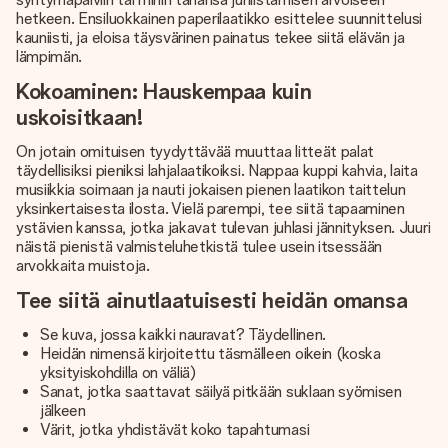
hetkeen. Ensiluokkainen paperilaatikko esittelee suunnittelusi
kauniisti, ja eloisa täysvärinen painatus tekee siitä elävän ja
lämpimän.
Kokoaminen: Hauskempaa kuin
uskoisitkaan!
On jotain omituisen tyydyttävää muuttaa litteät palat
täydellisiksi pieniksi lahjalaatikoiksi. Nappaa kuppi kahvia, laita
musiikkia soimaan ja nauti jokaisen pienen laatikon taittelun
yksinkertaisesta ilosta. Vielä parempi, tee siitä tapaaminen
ystävien kanssa, jotka jakavat tulevan juhlasi jännityksen. Juuri
näistä pienistä valmisteluhetkistä tulee usein itsessään
arvokkaita muistoja.
Tee siitä ainutlaatuisesti heidän omansa
Se kuva, jossa kaikki nauravat? Täydellinen.
Heidän nimensä kirjoitettu täsmälleen oikein (koska
yksityiskohdilla on väliä)
Sanat, jotka saattavat säilyä pitkään suklaan syömisen
jälkeen
Värit, jotka yhdistävät koko tapahtumasi