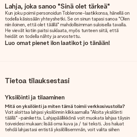
Lahja, joka sanoo "Sinä olet tärkeä"
Kun joku poimii personoidun Toblerone-laatikkonsa, hänellä on
todella käsissään yhteyshetki. Se on sinun tapasi sanoa "Olen
niin iloinen, että olet täällä" mahdollisimman suloisella tavalla.
He vievät kotiin paitsi suklaata, myös tunteen siitä, että
heidät on todella nähty ja arvostettu.
Luo omat pienet ilon laatikot jo tänään!
Tietoa tilauksestasi
Yksilöinti ja tilaaminen
Mitä on yksilöinti ja miten tämä toimii verkkosivustolla?
Voit aloittaa lahjasi yksilöinnin klikkaamalla "Aloita yksilöinti
täällä" -painiketta. Lahjapäällikkönä voit muokata lahjaa täysin
toiveidesi mukaan: lisää oma kuva ja / tai teksti. Jos haluat
tehdä lahjastasi entistä yksilöllisemmän, voit valita siihen
kauniin kuvioinnin.