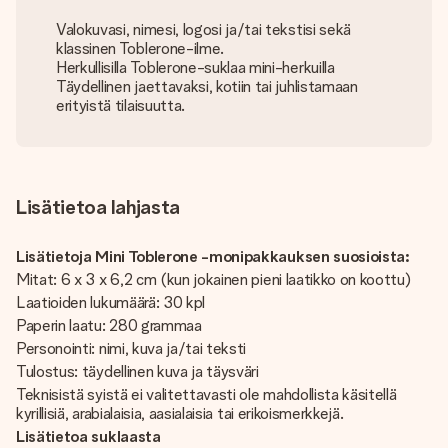
Valokuvasi, nimesi, logosi ja/tai tekstisi sekä
klassinen Toblerone-ilme.
Herkullisilla Toblerone-suklaa mini-herkuilla
Täydellinen jaettavaksi, kotiin tai juhlistamaan
erityistä tilaisuutta.
Lisätietoa lahjasta
Lisätietoja Mini Toblerone -monipakkauksen suosioista:
Mitat: 6 x 3 x 6,2 cm (kun jokainen pieni laatikko on koottu)
Laatioiden lukumäärä: 30 kpl
Paperin laatu: 280 grammaa
Personointi: nimi, kuva ja/tai teksti
Tulostus: täydellinen kuva ja täysväri
Teknisistä syistä ei valitettavasti ole mahdollista käsitellä
kyrillisiä, arabialaisia, aasialaisia ​​tai erikoismerkkejä.
Lisätietoa suklaasta