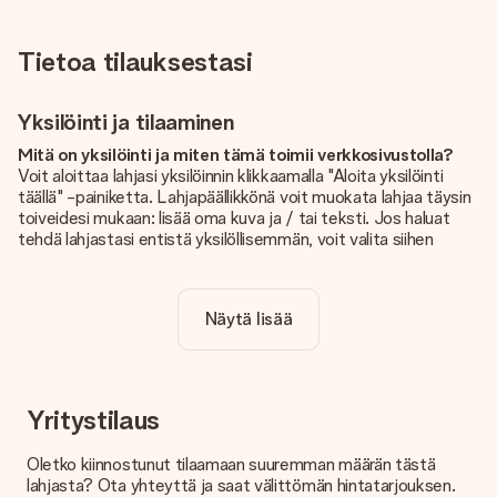
Tietoa tilauksestasi
Yksilöinti ja tilaaminen
Mitä on yksilöinti ja miten tämä toimii verkkosivustolla?
Voit aloittaa lahjasi yksilöinnin klikkaamalla "Aloita yksilöinti
täällä" -painiketta. Lahjapäällikkönä voit muokata lahjaa täysin
toiveidesi mukaan: lisää oma kuva ja / tai teksti. Jos haluat
tehdä lahjastasi entistä yksilöllisemmän, voit valita siihen
kauniin kuvioinnin.
Sisältyykö yksilöinti hintaan?
Näytä lisää
Sivustolla näkyvä hinta sisältää lahjasi yksilöinnin. Hauskaa ja
helppoa!
Kuinka tiedän, onko kuvani tarpeeksi laadukas?
Haluamme varmistaa, että olet täysin tyytyväinen lahjaasi.
Yritystilaus
Siksi on tärkeää käyttää korkealaatuisia valokuvia. Jos olet
epävarma kuvan laadusta, ota yhteyttä
Oletko kiinnostunut tilaamaan suuremman määrän tästä
asiakaspalvelutiimiimme ja liitä valokuva tilaamasi lahjan
lahjasta? Ota yhteyttä ja saat välittömän hintatarjouksen.
mukana. He voivat sitten tarkistaa laadun puolestasi!