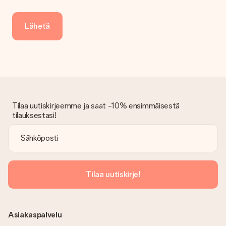
Saapunut lahja
Entä jos lahja ei ole täysin mieleeni?
Lähetä
Olemme syvästi pahoillamme, että lahjasi ei ole sinun mielesi
mukaan. Ota yhteyttä asiakaspalveluun, niin he ovat valmiit
auttamaan sinua löytämään sopivan ratkaisun.
Onko lasku lähetetty tilauksen mukana?
Tilauksen kanssa ei lähetetä laskua. Saat aina laskun
vahvistusviestissä ja voit aina löytää sen MySurprise-tilillesi.
Tämä tarkoittaa sitä, että lahja toimitetaan suoraan
Tilaa uutiskirjeemme ja saat -10% ensimmäisestä
vastaanottajalle, mikä tekee siitä todellisen yllätyksen!
tilauksestasi!
Tilaa uutiskirje!
Asiakaspalvelu