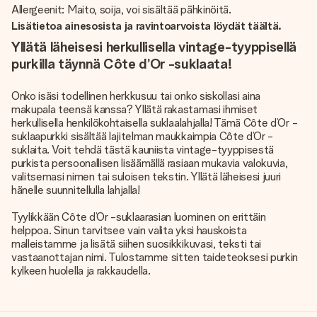
Allergeenit: Maito, soija, voi sisältää pähkinöitä.
Lisätietoa ainesosista ja ravintoarvoista löydät täältä.
Yllätä läheisesi herkullisella vintage-tyyppisellä
purkilla täynnä Côte d’Or -suklaata!
Onko isäsi todellinen herkkusuu tai onko siskollasi aina
makupala teensä kanssa? Yllätä rakastamasi ihmiset
herkullisella henkilökohtaisella suklaalahjalla! Tämä Côte d’Or -
suklaapurkki sisältää lajitelman maukkaimpia Côte d’Or -
suklaita. Voit tehdä tästä kauniista vintage-tyyppisestä
purkista persoonallisen lisäämällä rasiaan mukavia valokuvia,
valitsemasi nimen tai suloisen tekstin. Yllätä läheisesi juuri
hänelle suunnitellulla lahjalla!
Tyylikkään Côte d’Or -suklaarasian luominen on erittäin
helppoa. Sinun tarvitsee vain valita yksi hauskoista
malleistamme ja lisätä siihen suosikkikuvasi, teksti tai
vastaanottajan nimi. Tulostamme sitten taideteoksesi purkin
kylkeen huolella ja rakkaudella.