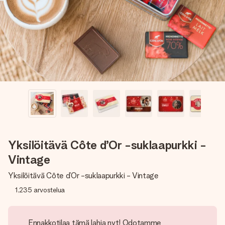
nopeammin kuin ehdit sanoa “yllätys!”
Yksilöitävä Côte d’Or -suklaapurkki -
Vintage
Yksilöitävä Côte d’Or -suklaapurkki - Vintage
1,235
arvostelua
Ennakkotilaa tämä lahja nyt! Odotamme