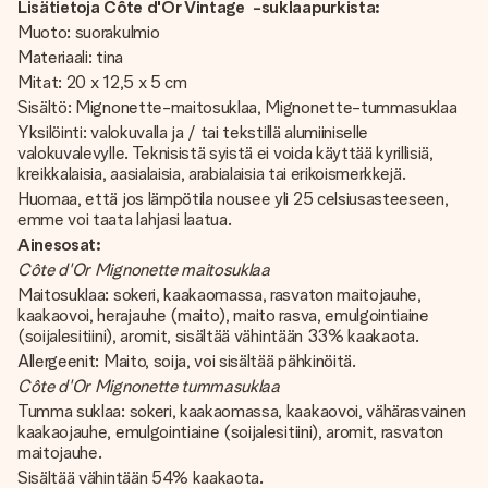
Lisätietoja Côte d'Or Vintage -suklaapurkista:
Muoto: suorakulmio
Materiaali: tina
Mitat: 20 x 12,5 x 5 cm
Sisältö: Mignonette-maitosuklaa, Mignonette-tummasuklaa
Yksilöinti: valokuvalla ja / tai tekstillä alumiiniselle
valokuvalevylle. Teknisistä syistä ei voida käyttää kyrillisiä,
kreikkalaisia, aasialaisia, arabialaisia ​​tai erikoismerkkejä.
Huomaa, että jos lämpötila nousee yli 25 celsiusasteeseen,
emme voi taata lahjasi laatua.
Ainesosat:
Côte d'Or Mignonette maitosuklaa
Maitosuklaa: sokeri, kaakaomassa, rasvaton maitojauhe,
kaakaovoi, herajauhe (maito), maito rasva, emulgointiaine
(soijalesitiini), aromit, sisältää vähintään 33% kaakaota.
Allergeenit: Maito, soija, voi sisältää pähkinöitä.
Côte d'Or Mignonette tummasuklaa
Tumma suklaa: sokeri, kaakaomassa, kaakaovoi, vähärasvainen
kaakaojauhe, emulgointiaine (soijalesitiini), aromit, rasvaton
maitojauhe.
Sisältää vähintään 54% kaakaota.