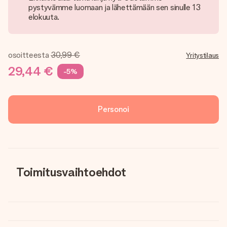
pystyvämme luomaan ja lähettämään sen sinulle 13
elokuuta.
osoitteesta
30,99 €
Yritystilaus
29,44 €
-5%
Personoi
Toimitusvaihtoehdot