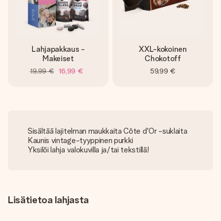
Lahjapakkaus -
XXL-kokoinen
Makeiset
Chokotoff
19,99 €
16,99 €
59,99 €
Sisältää lajitelman maukkaita Côte d'Or -suklaita
Kaunis vintage-tyyppinen purkki
Yksilöi lahja valokuvilla ja/tai tekstillä!
Lisätietoa lahjasta