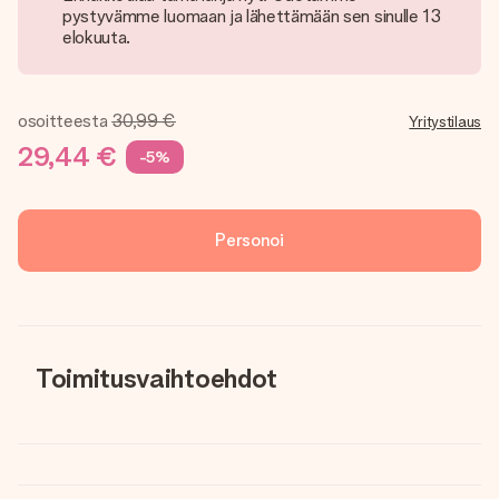
pystyvämme luomaan ja lähettämään sen sinulle 13
elokuuta.
osoitteesta
30,99 €
Yritystilaus
29,44 €
-5%
Personoi
Toimitusvaihtoehdot