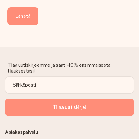
Saapunut lahja
Entä jos lahja ei ole täysin mieleeni?
Lähetä
Olemme syvästi pahoillamme, että lahjasi ei ole sinun mielesi
mukaan. Ota yhteyttä asiakaspalveluun, niin he ovat valmiit
auttamaan sinua löytämään sopivan ratkaisun.
Onko lasku lähetetty tilauksen mukana?
Tilauksen kanssa ei lähetetä laskua. Saat aina laskun
vahvistusviestissä ja voit aina löytää sen MySurprise-tilillesi.
Tämä tarkoittaa sitä, että lahja toimitetaan suoraan
Tilaa uutiskirjeemme ja saat -10% ensimmäisestä
vastaanottajalle, mikä tekee siitä todellisen yllätyksen!
tilauksestasi!
Tilaa uutiskirje!
Asiakaspalvelu