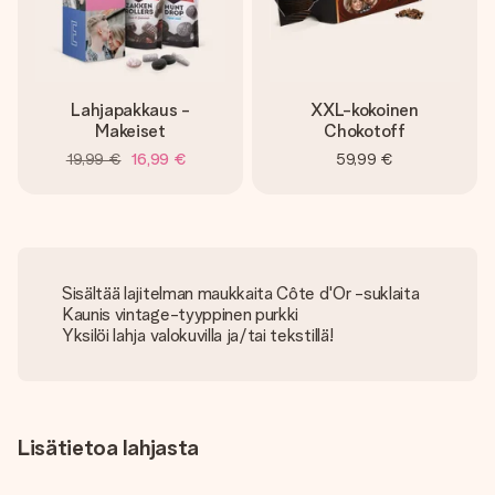
Lahjapakkaus -
XXL-kokoinen
Makeiset
Chokotoff
19,99 €
16,99 €
59,99 €
Sisältää lajitelman maukkaita Côte d'Or -suklaita
Kaunis vintage-tyyppinen purkki
Yksilöi lahja valokuvilla ja/tai tekstillä!
Lisätietoa lahjasta