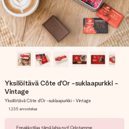
nopeammin kuin ehdit sanoa “yllätys!”
Yksilöitävä Côte d’Or -suklaapurkki -
Vintage
Yksilöitävä Côte d’Or -suklaapurkki - Vintage
1,235
arvostelua
Ennakkotilaa tämä lahja nyt! Odotamme