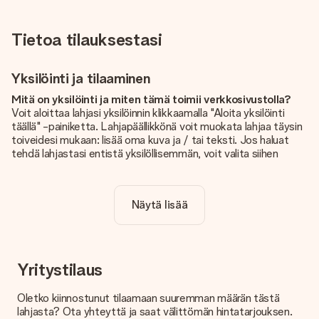
Tietoa tilauksestasi
Yksilöinti ja tilaaminen
Mitä on yksilöinti ja miten tämä toimii verkkosivustolla?
Voit aloittaa lahjasi yksilöinnin klikkaamalla "Aloita yksilöinti
täällä" -painiketta. Lahjapäällikkönä voit muokata lahjaa täysin
toiveidesi mukaan: lisää oma kuva ja / tai teksti. Jos haluat
tehdä lahjastasi entistä yksilöllisemmän, voit valita siihen
kauniin kuvioinnin.
Sisältyykö yksilöinti hintaan?
Näytä lisää
Sivustolla näkyvä hinta sisältää lahjasi yksilöinnin. Hauskaa ja
helppoa!
Kuinka tiedän, onko kuvani tarpeeksi laadukas?
Haluamme varmistaa, että olet täysin tyytyväinen lahjaasi.
Yritystilaus
Siksi on tärkeää käyttää korkealaatuisia valokuvia. Jos olet
epävarma kuvan laadusta, ota yhteyttä
Oletko kiinnostunut tilaamaan suuremman määrän tästä
asiakaspalvelutiimiimme ja liitä valokuva tilaamasi lahjan
lahjasta? Ota yhteyttä ja saat välittömän hintatarjouksen.
mukana. He voivat sitten tarkistaa laadun puolestasi!