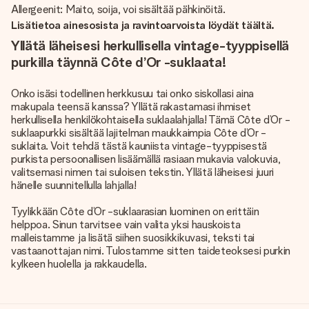
Allergeenit: Maito, soija, voi sisältää pähkinöitä.
Lisätietoa ainesosista ja ravintoarvoista löydät täältä.
Yllätä läheisesi herkullisella vintage-tyyppisellä
purkilla täynnä Côte d’Or -suklaata!
Onko isäsi todellinen herkkusuu tai onko siskollasi aina
makupala teensä kanssa? Yllätä rakastamasi ihmiset
herkullisella henkilökohtaisella suklaalahjalla! Tämä Côte d’Or -
suklaapurkki sisältää lajitelman maukkaimpia Côte d’Or -
suklaita. Voit tehdä tästä kauniista vintage-tyyppisestä
purkista persoonallisen lisäämällä rasiaan mukavia valokuvia,
valitsemasi nimen tai suloisen tekstin. Yllätä läheisesi juuri
hänelle suunnitellulla lahjalla!
Tyylikkään Côte d’Or -suklaarasian luominen on erittäin
helppoa. Sinun tarvitsee vain valita yksi hauskoista
malleistamme ja lisätä siihen suosikkikuvasi, teksti tai
vastaanottajan nimi. Tulostamme sitten taideteoksesi purkin
kylkeen huolella ja rakkaudella.