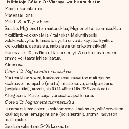
Lisätietoja Côte d'Or Vintage -suklaapurkista:
Muoto: suorakulmio
Materiaali: tina
Mitat: 20 x 12,5 x 5 cm
Sisältö: Mignonette-maitosuklaa, Mignonette-tummasuklaa
Yksilöinti: valokuvalla ja / tai tekstillä alumiiniselle
valokuvalevylle. Teknisistä syistä ei voida käyttää kyrillisiä,
kreikkalaisia, aasialaisia, arabialaisia ​​tai erikoismerkkejä.
Huomaa, että jos lämpötila nousee yli 25 celsiusasteeseen,
emme voi taata lahjasi laatua.
Ainesosat:
Côte d'Or Mignonette maitosuklaa
Maitosuklaa: sokeri, kaakaomassa, rasvaton maitojauhe,
kaakaovoi, herajauhe (maito), maito rasva, emulgointiaine
(soijalesitiini), aromit, sisältää vähintään 33% kaakaota.
Allergeenit: Maito, soija, voi sisältää pähkinöitä.
Côte d'Or Mignonette tummasuklaa
Tumma suklaa: sokeri, kaakaomassa, kaakaovoi, vähärasvainen
kaakaojauhe, emulgointiaine (soijalesitiini), aromit, rasvaton
maitojauhe.
Sisältää vähintään 54% kaakaota.