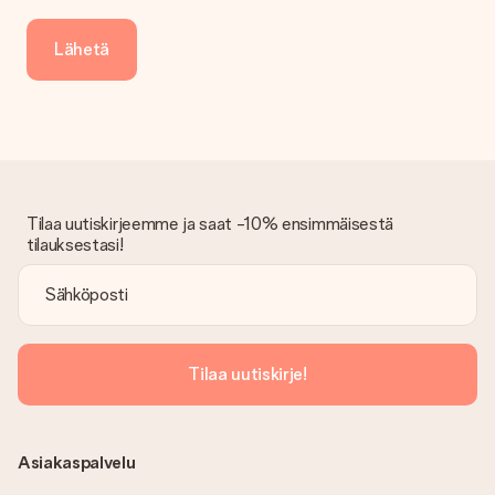
Saapunut lahja
Entä jos lahja ei ole täysin mieleeni?
Lähetä
Olemme syvästi pahoillamme, että lahjasi ei ole sinun mielesi
mukaan. Ota yhteyttä asiakaspalveluun, niin he ovat valmiit
auttamaan sinua löytämään sopivan ratkaisun.
Onko lasku lähetetty tilauksen mukana?
Tilauksen kanssa ei lähetetä laskua. Saat aina laskun
vahvistusviestissä ja voit aina löytää sen MySurprise-tilillesi.
Tämä tarkoittaa sitä, että lahja toimitetaan suoraan
Tilaa uutiskirjeemme ja saat -10% ensimmäisestä
vastaanottajalle, mikä tekee siitä todellisen yllätyksen!
tilauksestasi!
Tilaa uutiskirje!
Asiakaspalvelu