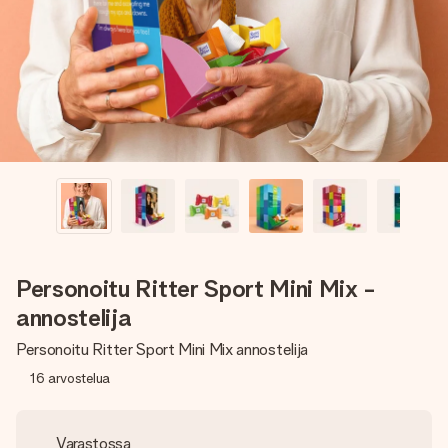
nopeammin kuin ehdit sanoa “yllätys!”
Personoitu Ritter Sport Mini Mix -
annostelija
Personoitu Ritter Sport Mini Mix annostelija
16
arvostelua
Varastossa