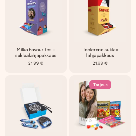
Milka Favourites -
Toblerone suklaa
suklaalahjapakkaus
lahjapakkaus
21,99 €
21,99 €
Tarjous