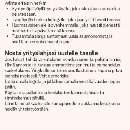
valinta erilaisiin hetkiin:
Syntymäpäiväyllätys ystävälle, joka rakastaa napostelua
pelatessaan.
Työpöydän herkku kollegalle, joka juuri ylitti tavoitteensa.
Huomaavainen ele isovanhemmalle, joka nauttii pienestä
makeasta iltapäiväteensä kanssa.
Tupaantuliaislahja auttamaan uusia asunnonomistajia
asettumaan sokeribuustin kera.
Nosta yrityslahjasi uudelle tasolle
Jos haluat tehdä vaikutuksen asiakkaaseen tai palkita tiimisi,
tämä annostelija tarjoaa ammattimaisen mutta personoidun
kosketuksen. Yrityksille se toimii ainutlaatuisena tapana pitää
brändisi mielessä. Voit esimerkiksi:
Lisää omalla logolla ja juhlallinen omalla viestillä vuoden lopun
juhliin.
Käytä niitä palkintoina henkilöstön kannustimissa tai
tiiminrakennuspäivillä.
Lähetä ne pitkäaikaisille kumppaneille maukkaana kiitoksena
heidän yhteistyöstään.