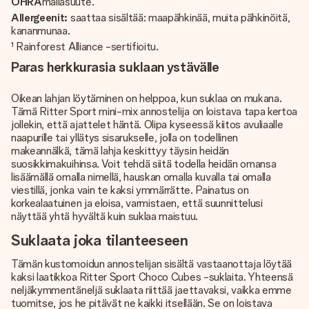
OHRA
mallasuute.
Allergeenit:
saattaa sisältää: maapähkinää, muita pähkinöitä,
kananmunaa.
¹ Rainforest Alliance -sertifioitu.
Paras herkkurasia suklaan ystävälle
Oikean lahjan löytäminen on helppoa, kun suklaa on mukana.
Tämä Ritter Sport mini-mix annostelija on loistava tapa kertoa
jollekin, että ajattelet häntä. Olipa kyseessä kiitos avuliaalle
naapurille tai yllätys sisarukselle, jolla on todellinen
makeannälkä, tämä lahja keskittyy täysin heidän
suosikkimakuihinsa. Voit tehdä siitä todella heidän omansa
lisäämällä omalla nimellä, hauskan omalla kuvalla tai omalla
viestillä, jonka vain te kaksi ymmärrätte. Painatus on
korkealaatuinen ja eloisa, varmistaen, että suunnittelusi
näyttää yhtä hyvältä kuin suklaa maistuu.
Suklaata joka tilanteeseen
Tämän kustomoidun annostelijan sisältä vastaanottaja löytää
kaksi laatikkoa Ritter Sport Choco Cubes -suklaita. Yhteensä
neljäkymmentäneljä suklaata riittää jaettavaksi, vaikka emme
tuomitse, jos he pitävät ne kaikki itsellään. Se on loistava