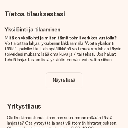
Tietoa tilauksestasi
Yksilöinti ja tilaaminen
Mitä on yksilöinti ja miten tämä toimii verkkosivustolla?
Voit aloittaa lahjasi yksilöinnin klikkaamalla "Aloita yksilöinti
täällä" -painiketta. Lahjapäällikkönä voit muokata lahjaa täysin
toiveidesi mukaan: lisää oma kuva ja / tai teksti. Jos haluat
tehdä lahjastasi entistä yksilöllisemmän, voit valita siihen
kauniin kuvioinnin.
Sisältyykö yksilöinti hintaan?
Näytä lisää
Sivustolla näkyvä hinta sisältää lahjasi yksilöinnin. Hauskaa ja
helppoa!
Kuinka tiedän, onko kuvani tarpeeksi laadukas?
Haluamme varmistaa, että olet täysin tyytyväinen lahjaasi.
Yritystilaus
Siksi on tärkeää käyttää korkealaatuisia valokuvia. Jos olet
epävarma kuvan laadusta, ota yhteyttä
Oletko kiinnostunut tilaamaan suuremman määrän tästä
asiakaspalvelutiimiimme ja liitä valokuva tilaamasi lahjan
lahjasta? Ota yhteyttä ja saat välittömän hintatarjouksen.
mukana. He voivat sitten tarkistaa laadun puolestasi!