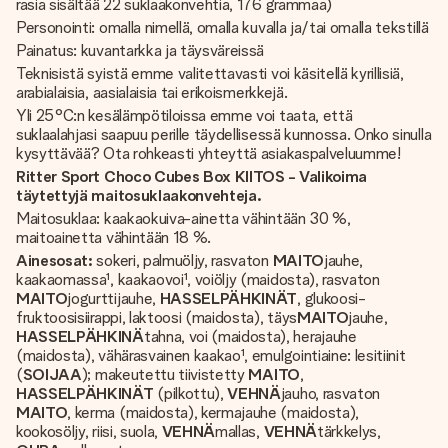
rasia sisältää 22 suklaakonvehtia, 176 grammaa)
Personointi: omalla nimellä, omalla kuvalla ja/tai omalla tekstillä
Painatus: kuvantarkka ja täysväreissä
Teknisistä syistä emme valitettavasti voi käsitellä kyrillisiä,
arabialaisia, aasialaisia tai erikoismerkkejä.
Yli 25°C:n kesälämpötiloissa emme voi taata, että
suklaalahjasi saapuu perille täydellisessä kunnossa. Onko sinulla
kysyttävää? Ota rohkeasti yhteyttä asiakaspalveluumme!
Ritter Sport Choco Cubes Box KIITOS - Valikoima
täytettyjä maitosuklaakonvehteja.
Maitosuklaa: kaakaokuiva-ainetta vähintään 30 %,
maitoainetta vähintään 18 %.
Ainesosat:
sokeri, palmuöljy, rasvaton
MAITO
jauhe,
kaakaomassa¹, kaakaovoi¹, voiöljy (maidosta), rasvaton
MAITO
jogurttijauhe,
HASSELPÄHKINÄT
, glukoosi-
fruktoosisiirappi, laktoosi (maidosta), täys
MAITO
jauhe,
HASSELPÄHKINÄ
tahna, voi (maidosta), herajauhe
(maidosta), vähärasvainen kaakao¹, emulgointiaine: lesitiinit
(
SOIJAA
); makeutettu tiivistetty
MAITO
,
HASSELPÄHKINÄT
(pilkottu),
VEHNÄ
jauho, rasvaton
MAITO
, kerma (maidosta), kermajauhe (maidosta),
kookosöljy, riisi, suola,
VEHNÄ
mallas,
VEHNÄ
tärkkelys,