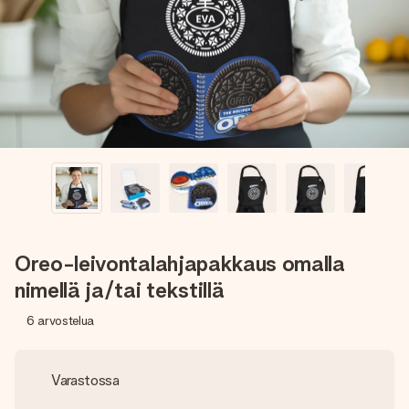
nopeammin kuin ehdit sanoa “yllätys!”
Oreo-leivontalahjapakkaus omalla
nimellä ja/tai tekstillä
6
arvostelua
Varastossa