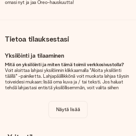
omasi nyt ja jaa Oreo-hauskuutta!
Tietoa tilauksestasi
Yksilöinti ja tilaaminen
Mitä on yksilöinti ja miten tämä toimii verkkosivustolla?
Voit aloittaa lahjasi yksilöinnin klikkaamalla "Aloita yksilöinti
täällä" -painiketta. Lahjapäällikkönä voit muokata lahjaa täysin
toiveidesi mukaan: lisää oma kuva ja / tai teksti. Jos haluat
tehdä lahjastasi entistä yksilöllisemmän, voit valita siihen
kauniin kuvioinnin.
Sisältyykö yksilöinti hintaan?
Näytä lisää
Sivustolla näkyvä hinta sisältää lahjasi yksilöinnin. Hauskaa ja
helppoa!
Kuinka tiedän, onko kuvani tarpeeksi laadukas?
Haluamme varmistaa, että olet täysin tyytyväinen lahjaasi.