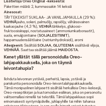
Lisätietoja Oreo Original -kekseistä:
Pakettien määrä: 2, kummassakin 14 keksiä
Ainesosat:
TÄYTEKEKSIT SUKLAA- JA VANILJAMAULLA (29 %):
VEHNÄ
jauho, sokeri, palmuöljy, rapsiöljy, vähärasvainen
kaakaojauhe (4,3 %),
VEHNÄ
tärkkelys, glukoosi-
fruktoosisiirappi, nostatusaineet (ammoniumkarbonaatit),
suola, emulgointiaine (
SOIJALESITIINIT
),
happamuudensäätöaine (natriumhydroksidi), aromi
Allergeenit:
Sisältää
SOIJAA
,
GLUTEENIA
sisältäviä viljoja,
VEHNÄÄ
. Saattaa sisältää jäämiä
MAIDOSTA
.
Kenet yllätät tällä personoidulla Oreo-
lahjapakkauksella, joka on täynnä
leivontahupia?
Ilohduta leivonnan ystäviä, perheitä, lapsia, ystäviä ja
pariskuntia personoidulla Oreo-leivontalahjapakkauksella.
Tämä monipuolinen lahjasetti sisältää herkullisia Oreo-keksejä,
Oreo-reseptikirjan ja kustomoidun esiliinan, joka on personoitu
valitsemallasi nimellä tai tekstillä. Tämä lahjapakkaus sopii
erinomaisesti syntymäpäiville, juhlapyhille tai mihin tahansa
erityiseen tilaisuuteen, ja sen avulla leipurit voivat tutustua