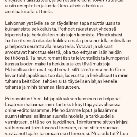
uusiin resepteihin ja luoda Oreo-aiheisia herkkuja
ainutlaatuisella otteella.
Leivonnan ystäville se on täydellinen tapa nauttia uusista
kulinaarisista seikkailuista. Perheet rakastavat yhdessä
leipomista ja herkullisten muistojen luomista. Pienokaisesi
tuntee itsensä oikeaksi kokiksi omalla personoidulla esiliinallaan
ja helposti seurattavilla resepteillä. Ystävät ja rakkaat
arvostavat harkittua elettä, joka tuo erityisen lisän heidän
keittiöönsä. Tai nauti romanttisista leivontailloista kumppanisi
kanssa luoden makeita herkkuja ja kestäviä muistoja.
Mahdollisuudet ovat rajattomat, sillä tämä personoitu Oreo-
leivontalahjapakkaus tuo iloa, luovuutta ja herkullisuutta mihin
tahansa keittiöön, tehden siitä täydellisen lahjan kenelle
tahansa ja mihin tahansa tilaisuuteen.
Personoidun Oreo-lahjapakkauksen luominen on helppoa!
Lisää vain haluamasi nimi tai teksti käyttäjäystävällisessä
online-editorissamme. Me hoidamme loput ja lisäämme
suunnitelmasi esiliinaan suurella huolella ja tarkkuudella
varmistaen, että se on täydellinen. Toimitamme sitten lahjasi
valitsemaasi toimitusosoitteeseen, oli se sitten suoraan
vastaanottajalle tai omaan osoitteeseesi. Mitä odotat? Luo