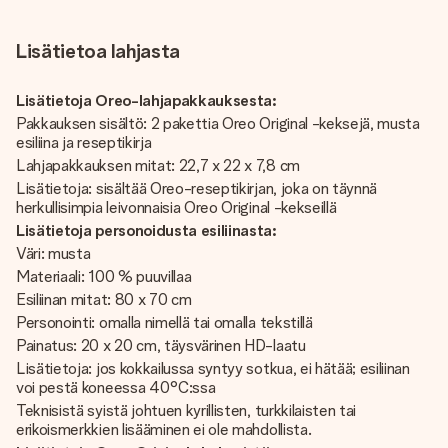
Lisätietoa lahjasta
Lisätietoja Oreo-lahjapakkauksesta:
Pakkauksen sisältö: 2 pakettia Oreo Original -keksejä, musta
esiliina ja reseptikirja
Lahjapakkauksen mitat: 22,7 x 22 x 7,8 cm
Lisätietoja: sisältää Oreo-reseptikirjan, joka on täynnä
herkullisimpia leivonnaisia Oreo Original -kekseillä
Lisätietoja personoidusta esiliinasta:
Väri: musta
Materiaali: 100 % puuvillaa
Esiliinan mitat: 80 x 70 cm
Personointi: omalla nimellä tai omalla tekstillä
Painatus: 20 x 20 cm, täysvärinen HD-laatu
Lisätietoja: jos kokkailussa syntyy sotkua, ei hätää; esiliinan
voi pestä koneessa 40°C:ssa
Teknisistä syistä johtuen kyrillisten, turkkilaisten tai
erikoismerkkien lisääminen ei ole mahdollista.