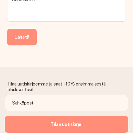
lasku Klarna-palvelun kautta tai manuaalinen siirto. Jos
maksutapahtuma tapahtuu manuaalisesti, ota huomioon
lahjasi lähettämisestä ylimääräiset 3 päivää.
Saapunut lahja
Entä jos lahja ei ole täysin mieleeni?
Lähetä
Olemme syvästi pahoillamme, että lahjasi ei ole sinun mielesi
mukaan. Ota yhteyttä asiakaspalveluun, niin he ovat valmiit
auttamaan sinua löytämään sopivan ratkaisun.
Onko lasku lähetetty tilauksen mukana?
Tilauksen kanssa ei lähetetä laskua. Saat aina laskun
vahvistusviestissä ja voit aina löytää sen MySurprise-tilillesi.
Tämä tarkoittaa sitä, että lahja toimitetaan suoraan
Tilaa uutiskirjeemme ja saat -10% ensimmäisestä
vastaanottajalle, mikä tekee siitä todellisen yllätyksen!
tilauksestasi!
Tilaa uutiskirje!