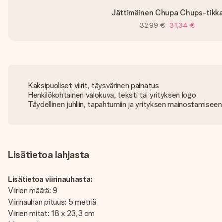
Jättimäinen Chupa Chups-tikka
32,99 €
31,34 €
Kaksipuoliset viirit, täysvärinen painatus
Henkilökohtainen valokuva, teksti tai yrityksen logo
Täydellinen juhliin, tapahtumiin ja yrityksen mainostamiseen
Lisätietoa lahjasta
Lisätietoa viirinauhasta:
Viirien määrä: 9
Viirinauhan pituus: 5 metriä
Viirien mitat: 18 x 23,3 cm