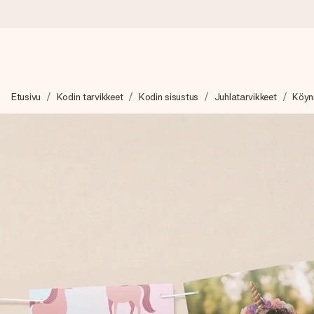
Tilaa tänään, lähetys 1 arkipäivässä
Etusivu
Kodin tarvikkeet
Kodin sisustus
Juhlatarvikkeet
Köyn
Valmistamme lahjasi huolella ja lähetämme sen hetkessä, jotta vo
merkitystä.
4,8 (+15 000 arvostelun perusteella)
Lahjamme inspiroivat. Asiakkaiden arvosana on 4,8 Google Re
Ilmainen tervehdyskortti
Tilaa tänään – personoitu lahja valmistuu ja lähtee matkaan no