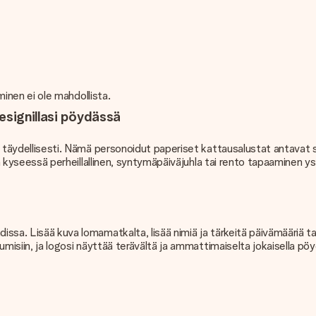
äminen ei ole mahdollista.
esignillasi pöydässä
n täydellisesti. Nämä personoidut paperiset kattausalustat antavat si
lipa kyseessä perheillallinen, syntymäpäiväjuhla tai rento tapaaminen 
sa. Lisää kuva lomamatkalta, lisää nimiä ja tärkeitä päivämääriä tai lu
umisiin, ja logosi näyttää terävältä ja ammattimaiselta jokaisella pöy