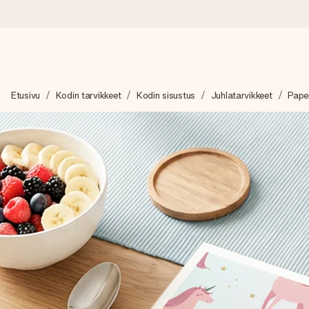
Tilaa tänään, lähetys 1 arkipäivässä
Etusivu
Kodin tarvikkeet
Kodin sisustus
Juhlatarvikkeet
Paper
Valmistamme lahjasi huolella ja lähetämme sen hetkessä, jotta vo
merkitystä.
4,8 (+15 000 arvostelun perusteella)
Lahjamme inspiroivat. Asiakkaiden arvosana on 4,8 Google Re
Ilmainen tervehdyskortti
Tilaa tänään – personoitu lahja valmistuu ja lähtee matkaan no