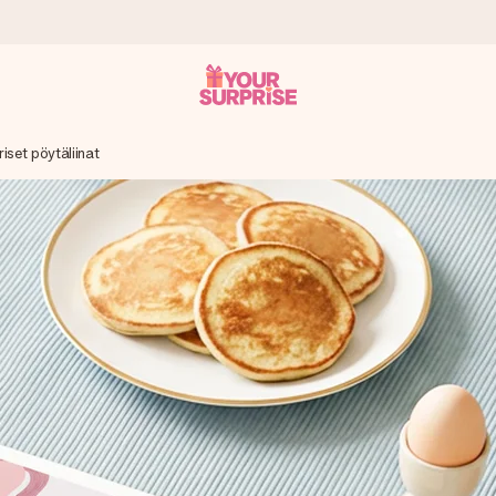
iset pöytäliinat
it antaa sen juuri oikeaan aikaan, kun sillä on eniten
viewsissä.
peammin kuin ehdit sanoa “yllätys!”