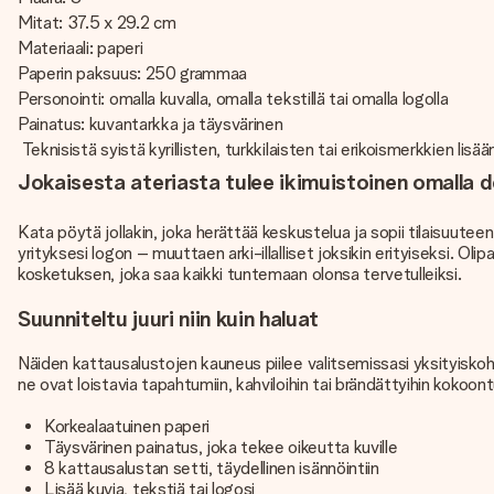
Mitat: 37.5 x 29.2 cm
Materiaali: paperi
Paperin paksuus: 250 grammaa
Personointi: omalla kuvalla, omalla tekstillä tai omalla logolla
Painatus: kuvantarkka ja täysvärinen
Teknisistä syistä kyrillisten, turkkilaisten tai erikoismerkkien lisä
Jokaisesta ateriasta tulee ikimuistoinen omalla d
Kata pöytä jollakin, joka herättää keskustelua ja sopii tilaisuutee
yrityksesi logon – muuttaen arki-illalliset joksikin erityiseksi. O
kosketuksen, joka saa kaikki tuntemaan olonsa tervetulleiksi.
Suunniteltu juuri niin kuin haluat
Näiden kattausalustojen kauneus piilee valitsemissasi yksityiskohdis
ne ovat loistavia tapahtumiin, kahviloihin tai brändättyihin kokoont
Korkealaatuinen paperi
Täysvärinen painatus, joka tekee oikeutta kuville
8 kattausalustan setti, täydellinen isännöintiin
Lisää kuvia, tekstiä tai logosi