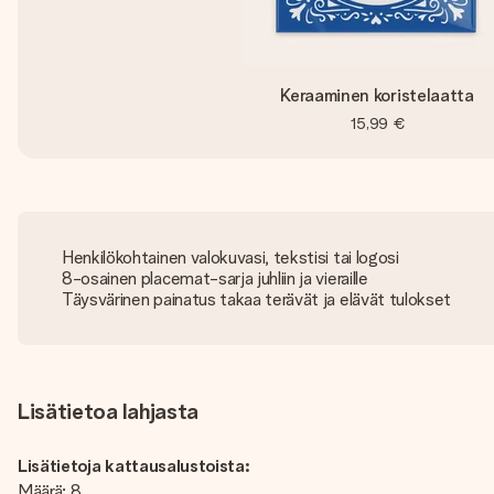
Keraaminen koristelaatta
15,99 €
Henkilökohtainen valokuvasi, tekstisi tai logosi
8-osainen placemat-sarja juhliin ja vieraille
Täysvärinen painatus takaa terävät ja elävät tulokset
Lisätietoa lahjasta
Lisätietoja kattausalustoista:
Määrä: 8