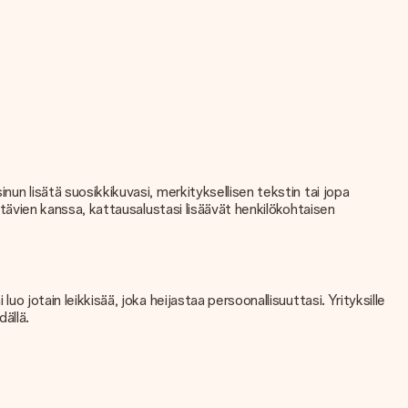
nun lisätä suosikkikuvasi, merkityksellisen tekstin tai jopa
ystävien kanssa, kattausalustasi lisäävät henkilökohtaisen
o jotain leikkisää, joka heijastaa persoonallisuuttasi. Yrityksille
dällä.