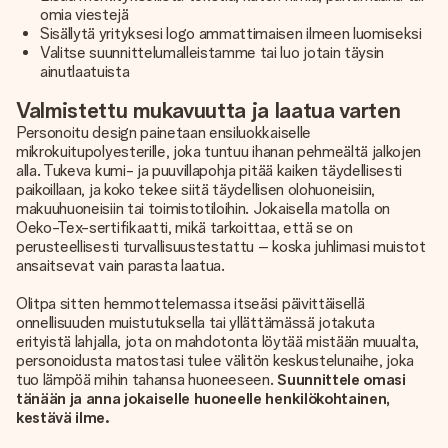
omia viestejä
Sisällytä yrityksesi logo ammattimaisen ilmeen luomiseksi
Valitse suunnittelumalleistamme tai luo jotain täysin
ainutlaatuista
Valmistettu mukavuutta ja laatua varten
Personoitu design painetaan ensiluokkaiselle
mikrokuitupolyesterille, joka tuntuu ihanan pehmeältä jalkojen
alla. Tukeva kumi- ja puuvillapohja pitää kaiken täydellisesti
paikoillaan, ja koko tekee siitä täydellisen olohuoneisiin,
makuuhuoneisiin tai toimistotiloihin. Jokaisella matolla on
Oeko-Tex-sertifikaatti, mikä tarkoittaa, että se on
perusteellisesti turvallisuustestattu – koska juhlimasi muistot
ansaitsevat vain parasta laatua.
Olitpa sitten hemmottelemassa itseäsi päivittäisellä
onnellisuuden muistutuksella tai yllättämässä jotakuta
erityistä lahjalla, jota on mahdotonta löytää mistään muualta,
personoidusta matostasi tulee välitön keskustelunaihe, joka
tuo lämpöä mihin tahansa huoneeseen.
Suunnittele omasi
tänään ja anna jokaiselle huoneelle henkilökohtainen,
kestävä ilme.