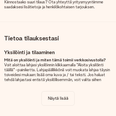
Kiinnostaako suuri tilaus? Ota yhteyttä yritysmyyntiimme
saadaksesi lisätietoja ja henkilökohtaisen tarjouksen.
Tietoa tilauksestasi
Yksilöinti ja tilaaminen
Mitä on yksilöinti ja miten tämä toimii verkkosivustolla?
Voit aloittaa lahjasi yksilöinnin klikkaamalla "Aloita yksilöinti
täällä" -painiketta. Lahjapäällikkönä voit muokata lahjaa täysin
toiveidesi mukaan: lisää oma kuva ja / tai teksti. Jos haluat
tehdä lahjastasi entistä yksilöllisemmän, voit valita siihen
kauniin kuvioinnin.
Sisältyykö yksilöinti hintaan?
Näytä lisää
Sivustolla näkyvä hinta sisältää lahjasi yksilöinnin. Hauskaa ja
helppoa!
Kuinka tiedän, onko kuvani tarpeeksi laadukas?