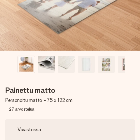
nopeammin kuin ehdit sanoa “yllätys!”
Painettu matto
Personoitu matto - 75 x 122 cm
27
arvostelua
Varastossa