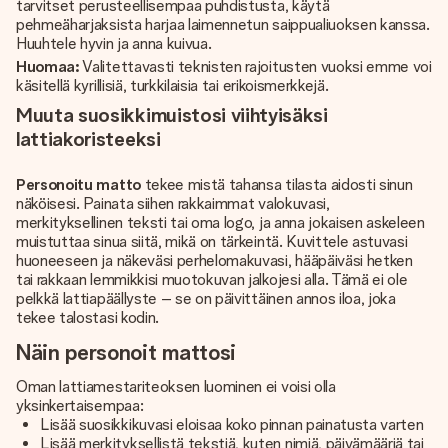
tarvitset perusteellisempaa puhdistusta, käytä
pehmeäharjaksista harjaa laimennetun saippualiuoksen kanssa.
Huuhtele hyvin ja anna kuivua.
Huomaa:
Valitettavasti teknisten rajoitusten vuoksi emme voi
käsitellä kyrillisiä, turkkilaisia tai erikoismerkkejä.
Muuta suosikkimuistosi viihtyisäksi
lattiakoristeeksi
Personoitu matto
tekee mistä tahansa tilasta aidosti sinun
näköisesi. Painata siihen rakkaimmat valokuvasi,
merkityksellinen teksti tai oma logo, ja anna jokaisen askeleen
muistuttaa sinua siitä, mikä on tärkeintä. Kuvittele astuvasi
huoneeseen ja näkeväsi perhelomakuvasi, hääpäiväsi hetken
tai rakkaan lemmikkisi muotokuvan jalkojesi alla. Tämä ei ole
pelkkä lattiapäällyste – se on päivittäinen annos iloa, joka
tekee talostasi kodin.
Näin personoit mattosi
Oman lattiamestariteoksen luominen ei voisi olla
yksinkertaisempaa:
Lisää suosikkikuvasi eloisaa koko pinnan painatusta varten
Lisää merkityksellistä tekstiä, kuten nimiä, päivämääriä tai