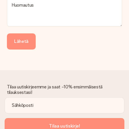
Tarjoamme seuraavat maksutavat: iDeal, Paypal, luottokortti,
Huomautus
lasku Klarna-palvelun kautta tai manuaalinen siirto. Jos
maksutapahtuma tapahtuu manuaalisesti, ota huomioon
lahjasi lähettämisestä ylimääräiset 3 päivää.
Saapunut lahja
Entä jos lahja ei ole täysin mieleeni?
Lähetä
Olemme syvästi pahoillamme, että lahjasi ei ole sinun mielesi
mukaan. Ota yhteyttä asiakaspalveluun, niin he ovat valmiit
auttamaan sinua löytämään sopivan ratkaisun.
Onko lasku lähetetty tilauksen mukana?
Tilauksen kanssa ei lähetetä laskua. Saat aina laskun
vahvistusviestissä ja voit aina löytää sen MySurprise-tilillesi.
Tämä tarkoittaa sitä, että lahja toimitetaan suoraan
Tilaa uutiskirjeemme ja saat -10% ensimmäisestä
vastaanottajalle, mikä tekee siitä todellisen yllätyksen!
tilauksestasi!
Tilaa uutiskirje!