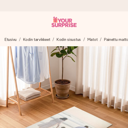
Tilaa tänään, lähetys 1 arkipäivässä
Etusivu
Kodin tarvikkeet
Kodin sisustus
Matot
Painettu matt
Valmistamme lahjasi huolella ja lähetämme sen hetkessä,
jotta voit antaa sen juuri oikeaan aikaan, kun sillä on eniten
merkitystä.
4,8 (+15 000 arvostelun perusteella)
Lahjamme inspiroivat. Asiakkaiden arvosana on 4,8 Google
Reviewsissä.
Ilmainen tervehdyskortti
Tilaa tänään – personoitu lahja valmistuu ja lähtee matkaan