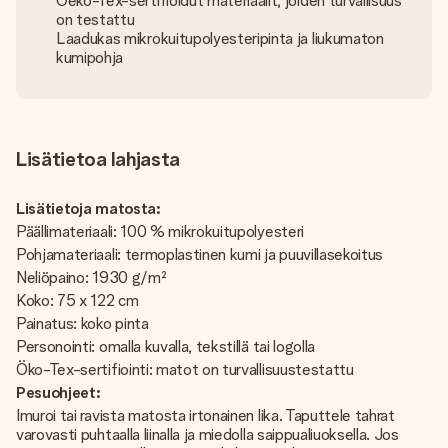
Oeko-Tex-sertifioidut materiaalit, joiden turvallisuus
on testattu
Laadukas mikrokuitupolyesteripinta ja liukumaton
kumipohja
Lisätietoa lahjasta
Lisätietoja matosta:
Päällimateriaali: 100 % mikrokuitupolyesteri
Pohjamateriaali: termoplastinen kumi ja puuvillasekoitus
Neliöpaino: 1930 g/m²
Koko: 75 x 122 cm
Painatus: koko pinta
Personointi: omalla kuvalla, tekstillä tai logolla
Öko-Tex-sertifiointi: matot on turvallisuustestattu
Pesuohjeet:
Imuroi tai ravista matosta irtonainen lika. Taputtele tahrat
varovasti puhtaalla liinalla ja miedolla saippualiuoksella. Jos