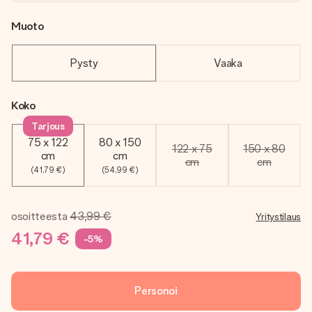
Muoto
Pysty
Vaaka
Koko
Tarjous
75 x 122
80 x 150
122 x 75
150 x 80
cm
cm
cm
cm
(41,79 €)
(54,99 €)
osoitteesta
43,99 €
Yritystilaus
41,79 €
-5%
Personoi