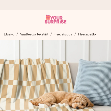
Tilaa tänään, lähetys 1 arkipäivässä
Etusivu
Vaatteet ja tekstiilit
Fleecehuopa
Fleecepeitto
Valmistamme lahjasi huolella ja lähetämme sen hetkessä,
jotta voit antaa sen juuri oikeaan aikaan, kun sillä on eniten
merkitystä.
4,8 (+15 000 arvostelun perusteella)
Lahjamme inspiroivat. Asiakkaiden arvosana on 4,8 Google
Reviewsissä.
Ilmainen tervehdyskortti
Tilaa tänään – personoitu lahja valmistuu ja lähtee matkaan