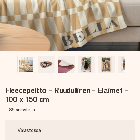
nopeammin kuin ehdit sanoa “yllätys!”
Fleecepeitto - Ruudullinen - Eläimet -
100 x 150 cm
85
arvostelua
Varastossa