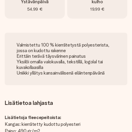
Ystävänpäivä
kulho
54,99 €
19,99 €
Valmistettu 100 % kierrätetystä polyesterista,
jossa on kudottu rakenne
Erittäin terävä täysvärinen painatus
Yksilöi omalla valokuvalla, tekstillä, logolal tai
kuvakollaasilla
Uniikki yllätys kansainvälisenä eläintenpäivänä
Lisätietoa lahjasta
Lisätietoja fleecepeitoista:
Kangas: kierrätetty kudottu polyesteri
Paino: 490 gr/m2