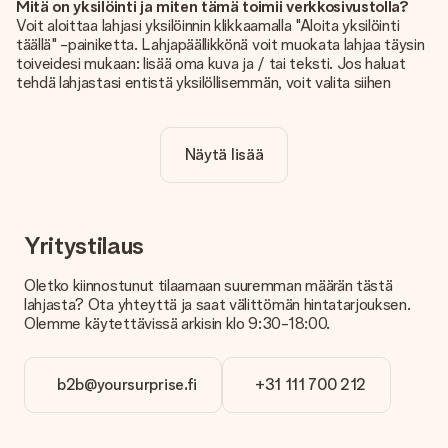
Mitä on yksilöinti ja miten tämä toimii verkkosivustolla?
Voit aloittaa lahjasi yksilöinnin klikkaamalla "Aloita yksilöinti
täällä" -painiketta. Lahjapäällikkönä voit muokata lahjaa täysin
toiveidesi mukaan: lisää oma kuva ja / tai teksti. Jos haluat
tehdä lahjastasi entistä yksilöllisemmän, voit valita siihen
kauniin kuvioinnin.
Sisältyykö yksilöinti hintaan?
Näytä lisää
Sivustolla näkyvä hinta sisältää lahjasi yksilöinnin. Hauskaa ja
helppoa!
Kuinka tiedän, onko kuvani tarpeeksi laadukas?
Haluamme varmistaa, että olet täysin tyytyväinen lahjaasi.
Yritystilaus
Siksi on tärkeää käyttää korkealaatuisia valokuvia. Jos olet
epävarma kuvan laadusta, ota yhteyttä
Oletko kiinnostunut tilaamaan suuremman määrän tästä
asiakaspalvelutiimiimme ja liitä valokuva tilaamasi lahjan
lahjasta? Ota yhteyttä ja saat välittömän hintatarjouksen.
mukana. He voivat sitten tarkistaa laadun puolestasi!
Olemme käytettävissä arkisin klo 9:30-18:00.
Mitä formaatteja voin ladata?
Voit ladata editoriin JPG- ja PNG-tiedostoja. Vai onko sinulla
b2b@yoursurprise.fi
+31 111 700 212
kuva eri formaatissa? Ota yhteyttä asiakaspalveluun. He
auttavat sinua mielellään, jotta voit tehdä haluamasi lahjan!
Entä jos haluamasi väri tai vaihtoehto ei ole