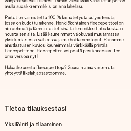
vainpiristykseksi itsellesi. Tämän valokuvalla varustetun peiton
avulla suosikkilemmikkisi on aina lähelläsi.
Peitot on valmistettu 100 % kierrätetystä polyesterista,
jossa on kudottu rakenne. Henkilökohtainen fleecepeittosi on
niin pehmeä ja lämmin, ettet sinä tai lemmikkisi halua koskaan
nousta sen alta. Lisää kauneimmat valokuvasi muutamassa
yksinkertaisessa vaiheessa ja me hoidamme loput. Painamme
ainutlaatuisen kuviosi kauneimmalla värikkäällä printillä
fleecepeittoon. Fleecepeiton voi pestä pesukoneessa. Tee
oma versiosi nyt!
Haluatko useita fleecepeittoja? Suuria määriä varten ota
yhteyttä liikelahjaosastoomme.
Tietoa tilauksestasi
Yksilöinti ja tilaaminen