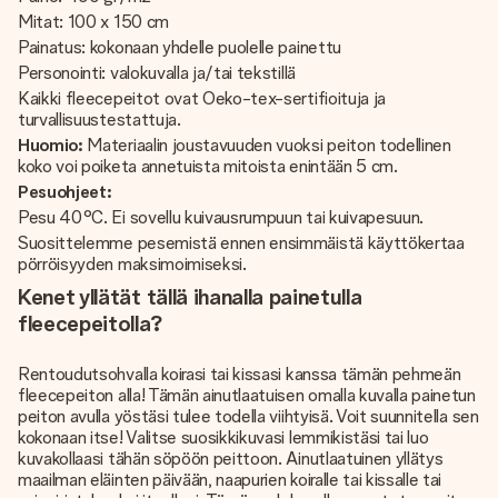
Mitat: 100 x 150 cm
Painatus: kokonaan yhdelle puolelle painettu
Personointi: valokuvalla ja/tai tekstillä
Kaikki fleecepeitot ovat Oeko-tex-sertifioituja ja
turvallisuustestattuja.
Huomio:
Materiaalin joustavuuden vuoksi peiton todellinen
koko voi poiketa annetuista mitoista enintään 5 cm.
Pesuohjeet:
Pesu 40°C. Ei sovellu kuivausrumpuun tai kuivapesuun.
Suosittelemme pesemistä ennen ensimmäistä käyttökertaa
pörröisyyden maksimoimiseksi.
Kenet yllätät tällä ihanalla painetulla
fleecepeitolla?
Rentoudutsohvalla koirasi tai kissasi kanssa tämän pehmeän
fleecepeiton alla! Tämän ainutlaatuisen omalla kuvalla painetun
peiton avulla yöstäsi tulee todella viihtyisä. Voit suunnitella sen
kokonaan itse! Valitse suosikkikuvasi lemmikistäsi tai luo
kuvakollaasi tähän söpöön peittoon. Ainutlaatuinen yllätys
maailman eläinten päivään, naapurien koiralle tai kissalle tai