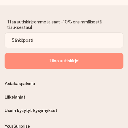
Onko lasku lähetetty tilauksen mukana?
Tilauksen kanssa ei lähetetä laskua. Saat aina laskun
vahvistusviestissä ja voit aina löytää sen MySurprise-tilillesi.
Tämä tarkoittaa sitä, että lahja toimitetaan suoraan
Tilaa uutiskirjeemme ja saat -10% ensimmäisestä
vastaanottajalle, mikä tekee siitä todellisen yllätyksen!
tilauksestasi!
Tilaa uutiskirje!
Asiakaspalvelu
Liikelahjat
Usein kysytyt kysymykset
YourSurprise