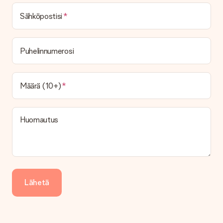
Toimitusaika löytyy lahjan tuotesivulta. Voit luottaa siihen,
Sähköpostisi
että operaattorimme toimittaa lahjasi tänä päivänä.
Mitä toimitusvaihtoehtoja voin valita?
Tällä hetkellä ei ole (vielä) mahdollista valita
Puhelinnumerosi
toimitusvaihtoehtoa. Halutessasi tilauksen lähetetään joko
paketti tai postilaatikon toimitus. Haluatko tietää, mikä
vaihtoehto tilauksesi kuuluu? Ota yhteyttä asiakaspalveluun.
Määrä (10+)
Maksu
Kuinka voin maksaa tilaukseni?
Tarjoamme seuraavat maksutavat: iDeal, Paypal, luottokortti,
Huomautus
lasku Klarna-palvelun kautta tai manuaalinen siirto. Jos
maksutapahtuma tapahtuu manuaalisesti, ota huomioon
lahjasi lähettämisestä ylimääräiset 3 päivää.
Saapunut lahja
Entä jos lahja ei ole täysin mieleeni?
Lähetä
Olemme syvästi pahoillamme, että lahjasi ei ole sinun mielesi
mukaan. Ota yhteyttä asiakaspalveluun, niin he ovat valmiit
auttamaan sinua löytämään sopivan ratkaisun.