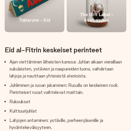
The Gift Label -
Toblerone - Eid
käsisaippua
Eid al-Fitrin keskeiset perinteet
Ajan viettäminen läheisten kanssa: Juhlan aikaan vieraillaan
sukulaisten, ystävien ja naapureiden luona, vaihdetaan
lahjoja ja nautitaan yhteisistä aterioista.
Juhliminen ja ruoan jakaminen: Ruoalla on keskeinen rooli.
Perinteiset ruoat vaihtelevat maittain.
Rukoukset
Kulttuurijuhlat
Lahjojen antaminen: ystäville, perheenjäsenille ja
hyväntekeväisyyteen.