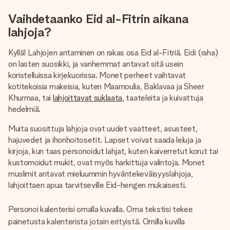
Vaihdetaanko Eid al-Fitrin aikana
lahjoja?
Kyllä! Lahjojen antaminen on rakas osa Eid al-Fitriä. Eidi (raha)
on lasten suosikki, ja vanhemmat antavat sitä usein
koristelluissa kirjekuorissa. Monet perheet vaihtavat
kotitekoisia makeisia, kuten Maamoulia, Baklavaa ja Sheer
Khurmaa, tai
lahjoittavat suklaata
, taateleita ja kuivattuja
hedelmiä.
Muita suosittuja lahjoja ovat uudet vaatteet, asusteet,
hajuvedet ja ihonhoitosetit. Lapset voivat saada leluja ja
kirjoja, kun taas personoidut lahjat, kuten kaiverretut korut tai
kustomoidut mukit, ovat myös harkittuja valintoja. Monet
muslimit antavat mieluummin hyväntekeväisyyslahjoja,
lahjoittaen apua tarvitseville Eid-hengen mukaisesti.
Personoi kalenterisi omalla kuvalla. Oma tekstisi tekee
painetusta kalenterista jotain erityistä. Omilla kuvilla