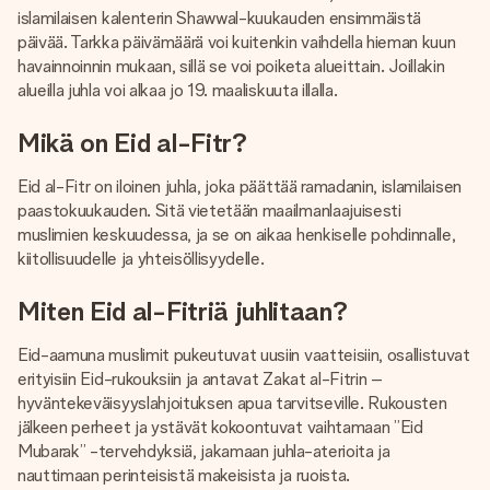
nopeammin kuin ehdit sanoa “yllätys!”
islamilaisen kalenterin Shawwal-kuukauden ensimmäistä
päivää. Tarkka päivämäärä voi kuitenkin vaihdella hieman kuun
havainnoinnin mukaan, sillä se voi poiketa alueittain. Joillakin
alueilla juhla voi alkaa jo 19. maaliskuuta illalla.
Mikä on Eid al-Fitr?
Eid al-Fitr on iloinen juhla, joka päättää ramadanin, islamilaisen
paastokuukauden. Sitä vietetään maailmanlaajuisesti
muslimien keskuudessa, ja se on aikaa henkiselle pohdinnalle,
kiitollisuudelle ja yhteisöllisyydelle.
Miten Eid al-Fitriä juhlitaan?
Eid-aamuna muslimit pukeutuvat uusiin vaatteisiin, osallistuvat
erityisiin Eid-rukouksiin ja antavat Zakat al-Fitrin –
hyväntekeväisyyslahjoituksen apua tarvitseville. Rukousten
jälkeen perheet ja ystävät kokoontuvat vaihtamaan ”Eid
Mubarak” -tervehdyksiä, jakamaan juhla-aterioita ja
nauttimaan perinteisistä makeisista ja ruoista.