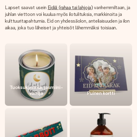
Lapset saavat usein
Eidiä (rahaa tai lahjoja)
vanhemmiltaan, ja
juhlan viettoon voi kuulua myös ilotulituksia, markkinoita ja
kulttuuritapahtumia. Eid on yhdessäolon, anteliaisuuden ja ilon
aikaa, joka tuo läheiset ja yhteisöt lähemmäksi toisiaan.
Tuoksukynttilä, jasmiini-
vanilja
Puinen kortti