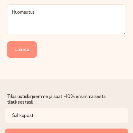
Kuinka voin maksaa tilaukseni?
Tarjoamme seuraavat maksutavat: iDeal, Paypal, luottokortti,
Huomautus
lasku Klarna-palvelun kautta tai manuaalinen siirto. Jos
maksutapahtuma tapahtuu manuaalisesti, ota huomioon
lahjasi lähettämisestä ylimääräiset 3 päivää.
Saapunut lahja
Entä jos lahja ei ole täysin mieleeni?
Lähetä
Olemme syvästi pahoillamme, että lahjasi ei ole sinun mielesi
mukaan. Ota yhteyttä asiakaspalveluun, niin he ovat valmiit
auttamaan sinua löytämään sopivan ratkaisun.
Onko lasku lähetetty tilauksen mukana?
Tilauksen kanssa ei lähetetä laskua. Saat aina laskun
vahvistusviestissä ja voit aina löytää sen MySurprise-tilillesi.
Tämä tarkoittaa sitä, että lahja toimitetaan suoraan
Tilaa uutiskirjeemme ja saat -10% ensimmäisestä
vastaanottajalle, mikä tekee siitä todellisen yllätyksen!
tilauksestasi!