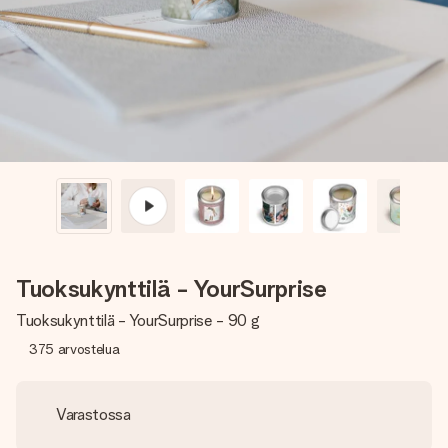
nopeammin kuin ehdit sanoa “yllätys!”
Tuoksukynttilä - YourSurprise
Tuoksukynttilä - YourSurprise - 90 g
375
arvostelua
Varastossa