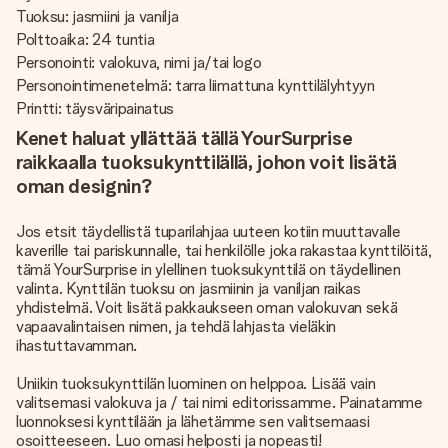
Tuoksu: jasmiini ja vanilja
Polttoaika: 24 tuntia
Personointi: valokuva, nimi ja/tai logo
Personointimenetelmä: tarra liimattuna kynttilälyhtyyn
Printti: täysväripainatus
Kenet haluat yllättää tällä YourSurprise
raikkaalla tuoksukynttilällä, johon voit lisätä
oman designin?
Jos etsit täydellistä tuparilahjaa uuteen kotiin muuttavalle
kaverille tai pariskunnalle, tai henkilölle joka rakastaa kynttilöitä,
tämä YourSurprise in ylellinen tuoksukynttilä on täydellinen
valinta. Kynttilän tuoksu on jasmiinin ja vaniljan raikas
yhdistelmä. Voit lisätä pakkaukseen oman valokuvan sekä
vapaavalintaisen nimen, ja tehdä lahjasta vieläkin
ihastuttavamman.
Uniikin tuoksukynttilän luominen on helppoa. Lisää vain
valitsemasi valokuva ja / tai nimi editorissamme. Painatamme
luonnoksesi kynttilään ja lähetämme sen valitsemaasi
osoitteeseen. Luo omasi helposti ja nopeasti!