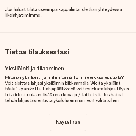
Jos haluat tilata useampia kappaleita, olethan yhteydessä
liikelahjatiimiimme.
Tietoa tilauksestasi
Yksilöinti ja tilaaminen
Mitä on yksilöinti ja miten tämä toimii verkkosivustolla?
Voit aloittaa lahjasi yksilöinnin klikkaamalla "Aloita yksilöinti
täällä" -painiketta. Lahjapäällikkönä voit muokata lahjaa täysin
toiveidesi mukaan: lisää oma kuva ja / tai teksti. Jos haluat
tehdä lahjastasi entistä yksilöllisemmän, voit valita siihen
kauniin kuvioinnin.
Sisältyykö yksilöinti hintaan?
Näytä lisää
Sivustolla näkyvä hinta sisältää lahjasi yksilöinnin. Hauskaa ja
helppoa!