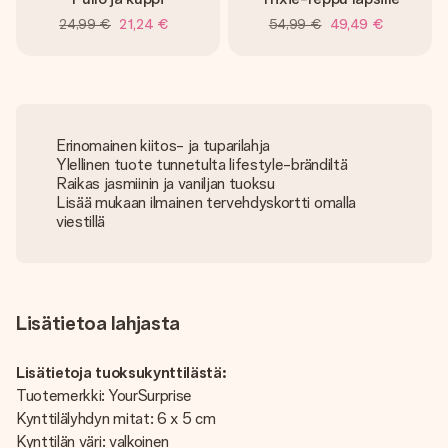
24,99 €
21,24 €
54,99 €
49,49 €
Erinomainen kiitos- ja tuparilahja
Ylellinen tuote tunnetulta lifestyle-brändiltä
Raikas jasmiinin ja vaniljan tuoksu
Lisää mukaan ilmainen tervehdyskortti omalla
viestillä
Lisätietoa lahjasta
Lisätietoja tuoksukynttilästä:
Tuotemerkki: YourSurprise
Kynttilälyhdyn mitat: 6 x 5 cm
Kynttilän väri: valkoinen