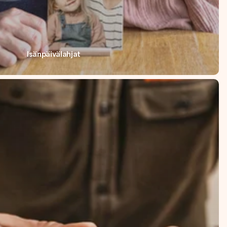
Isänpäivälahjat