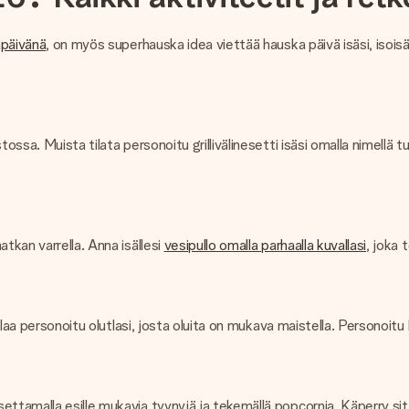
npäivänä
, on myös superhauska idea viettää hauska päivä isäsi, isois
ssa. Muista tilata personoitu grillivälinesetti isäsi omalla nimellä tu
tkan varrella. Anna isällesi
vesipullo omalla parhaalla kuvallasi
, joka
Tilaa personoitu olutlasi, josta oluita on mukava maistella. Personoi
ttamalla esille mukavia tyynyjä ja tekemällä popcornia. Käperry sitt