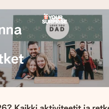
onna
it antaa sen juuri oikeaan aikaan, kun sillä on eniten
etket
viewsissä.
peammin kuin ehdit sanoa “yllätys!”
 Kaikki aktiviteetit ja retke