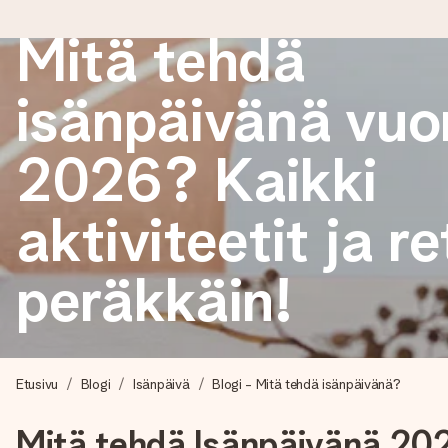
Mitä tehdä
isänpäivänä vu
Tilaa tänään, lähetys 1 arkipäivässä
Valmistamme lahjasi huolella ja lähetämme sen hetkessä, jotta vo
2026? Kaikki
merkitystä.
aktiviteetit ja r
4,8 (+15 000 arvostelun perusteella)
peräkkäin!
Lahjamme inspiroivat. Asiakkaiden arvosana on 4,8 Google Re
Ilmainen tervehdyskortti
Etusivu
Blogi
Isänpäivä
Blogi - Mitä tehdä isänpäivänä?
Tilaa tänään – personoitu lahja valmistuu ja lähtee matkaan no
Mitä tehdä Isänpäivänä 2026?