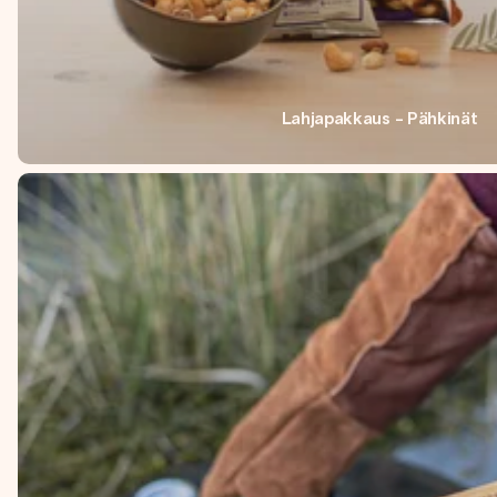
Lahjapakkaus - Pähkinät