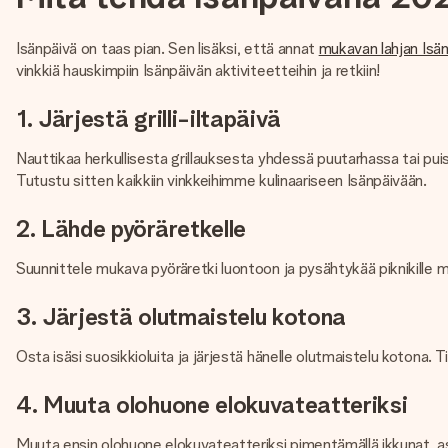
Isänpäivä on taas pian. Sen lisäksi, että annat
mukavan lahjan Isä
vinkkiä hauskimpiin Isänpäivän aktiviteetteihin ja retkiin!
1. Järjestä grilli-iltapäivä
Nauttikaa herkullisesta grillauksesta yhdessä puutarhassa tai puisto
Tutustu sitten kaikkiin vinkkeihimme kulinaariseen Isänpäivään.
2. Lähde pyöräretkelle
Suunnittele mukava pyöräretki luontoon ja pysähtykää piknikille ma
3. Järjestä olutmaistelu kotona
Osta isäsi suosikkioluita ja järjestä hänelle olutmaistelu kotona. 
4. Muuta olohuone elokuvateatteriksi
Muuta ensin olohuone elokuvateatteriksi pimentämällä ikkunat, ase