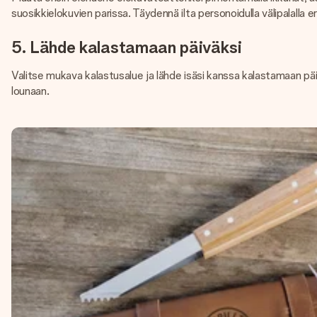
suosikkielokuvien parissa. Täydennä ilta personoidulla välipalalla erit
5. Lähde kalastamaan päiväksi
Valitse mukava kalastusalue ja lähde isäsi kanssa kalastamaan päiv
lounaan.