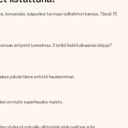
äsi, bonusisäsi, isäpuolesi tai muun isähahmon kanssa. Tässä 15
omaan erityistä tunnelmaa. Etsitkö lisää kulinaarisia lahjoja?
 tekee päivästänne entistä hauskemman.
tu lasi on myös superhauska muisto.
en yhdessä sohvalle viihtyisään elokuvailtaan isäsi