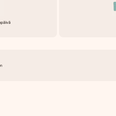
npäivä
on