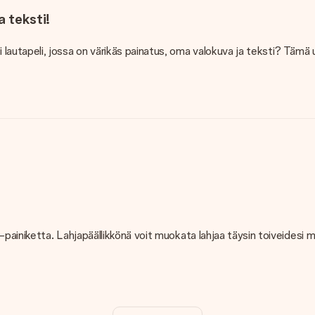
a teksti!
i lautapeli, jossa on värikäs painatus, oma valokuva ja teksti? Tämä uni
llä" -painiketta. Lahjapäällikkönä voit muokata lahjaa täysin toiveidesi
poa!