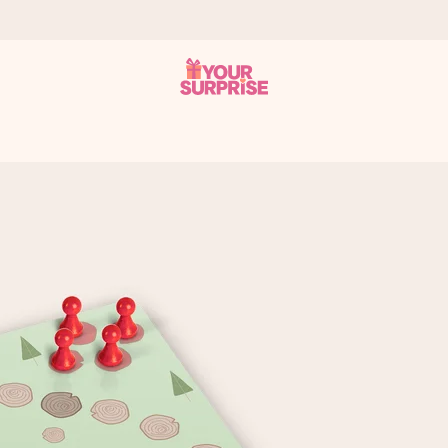
it antaa sen juuri oikeaan aikaan, kun sillä on eniten
viewsissä.
peammin kuin ehdit sanoa “yllätys!”