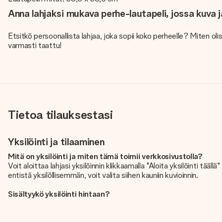
Anna lahjaksi mukava perhe-lautapeli, jossa kuva j
Etsitkö persoonallista lahjaa, joka sopii koko perheelle? Miten olis
varmasti taattu!
Tietoa tilauksestasi
Yksilöinti ja tilaaminen
Mitä on yksilöinti ja miten tämä toimii verkkosivustolla?
Voit aloittaa lahjasi yksilöinnin klikkaamalla "Aloita yksilöinti tää
entistä yksilöllisemmän, voit valita siihen kauniin kuvioinnin.
Sisältyykö yksilöinti hintaan?
Sivustolla näkyvä hinta sisältää lahjasi yksilöinnin. Hauskaa ja help