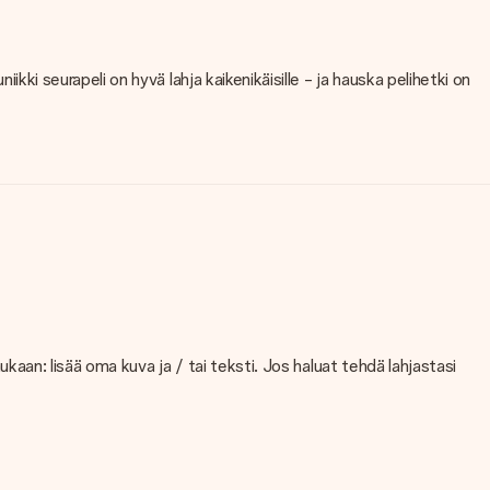
ikki seurapeli on hyvä lahja kaikenikäisille - ja hauska pelihetki on
 mukaan: lisää oma kuva ja / tai teksti. Jos haluat tehdä lahjastasi