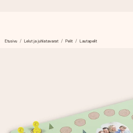
Tilaa tänään, lähetys 1 arkipäivässä
Etusivu
Lelut ja juhlatavarat
Pelit
Lautapelit
Valmistamme lahjasi huolella ja lähetämme sen hetkessä, jotta vo
merkitystä.
4,8 (+15 000 arvostelun perusteella)
Lahjamme inspiroivat. Asiakkaiden arvosana on 4,8 Google Re
Ilmainen tervehdyskortti
Tilaa tänään – personoitu lahja valmistuu ja lähtee matkaan no