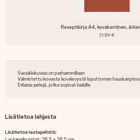
Reseptikirja A4, kovakantinen, äitie
21,99 €
Suosikkikuvasi on parhaimmillaan
Valmistettu kovasta kovalevystä loputtoman hauskanpito
Erilaisia ​​pelejä, jotka sopivat kaikille
Lisätietoa lahjasta
Lisätietoa lautapelistä:
Lautapelin mitat: 38,5 x 38,5 cm