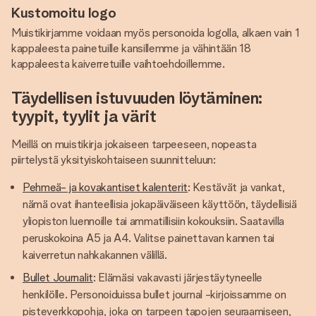
Kustomoitu logo
Muistikirjamme voidaan myös personoida logolla, alkaen vain 1
kappaleesta painetuille kansillemme ja vähintään 18
kappaleesta kaiverretuille vaihtoehdoillemme.
Täydellisen istuvuuden löytäminen:
tyypit, tyylit ja värit
Meillä on muistikirja jokaiseen tarpeeseen, nopeasta
piirtelystä yksityiskohtaiseen suunnitteluun:
Pehmeä- ja kovakantiset kalenterit
: Kestävät ja vankat,
nämä ovat ihanteellisia jokapäiväiseen käyttöön, täydellisiä
yliopiston luennoille tai ammatillisiin kokouksiin. Saatavilla
peruskokoina A5 ja A4. Valitse painettavan kannen tai
kaiverretun nahkakannen välillä.
Bullet Journalit
: Elämäsi vakavasti järjestäytyneelle
henkilölle. Personoiduissa bullet journal -kirjoissamme on
pisteverkkopohja, joka on tarpeen tapojen seuraamiseen,