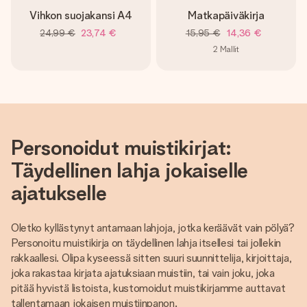
Vihkon suojakansi A4
Matkapäiväkirja
24,99 €
23,74 €
15,95 €
14,36 €
2
Mallit
Personoidut muistikirjat:
Täydellinen lahja jokaiselle
ajatukselle
Oletko kyllästynyt antamaan lahjoja, jotka keräävät vain pölyä?
Personoitu muistikirja on täydellinen lahja itsellesi tai jollekin
rakkaallesi. Olipa kyseessä sitten suuri suunnittelija, kirjoittaja,
joka rakastaa kirjata ajatuksiaan muistiin, tai vain joku, joka
pitää hyvistä listoista, kustomoidut muistikirjamme auttavat
tallentamaan jokaisen muistiinpanon.