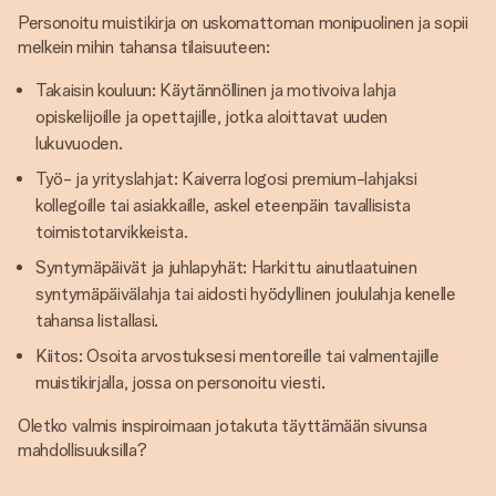
Personoitu muistikirja on uskomattoman monipuolinen ja sopii
melkein mihin tahansa tilaisuuteen:
Takaisin kouluun: Käytännöllinen ja motivoiva lahja
opiskelijoille ja opettajille, jotka aloittavat uuden
lukuvuoden.
Työ- ja yrityslahjat: Kaiverra logosi premium-lahjaksi
kollegoille tai asiakkaille, askel eteenpäin tavallisista
toimistotarvikkeista.
Syntymäpäivät ja juhlapyhät: Harkittu ainutlaatuinen
syntymäpäivälahja tai aidosti hyödyllinen joululahja kenelle
tahansa listallasi.
Kiitos: Osoita arvostuksesi mentoreille tai valmentajille
muistikirjalla, jossa on personoitu viesti.
Oletko valmis inspiroimaan jotakuta täyttämään sivunsa
mahdollisuuksilla?