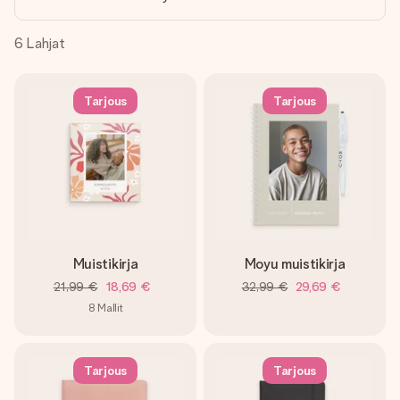
nopeammin kuin ehdit sanoa “yllätys!”
6
Lahjat
Tarjous
Tarjous
Muistikirja
Moyu muistikirja
21,99 €
18,69 €
32,99 €
29,69 €
8
Mallit
Tarjous
Tarjous