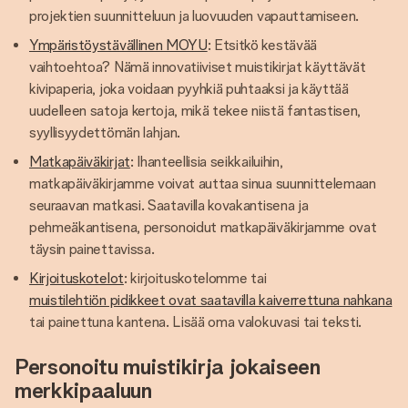
projektien suunnitteluun ja luovuuden vapauttamiseen.
Ympäristöystävällinen MOYU
: Etsitkö kestävää
vaihtoehtoa? Nämä innovatiiviset muistikirjat käyttävät
kivipaperia, joka voidaan pyyhkiä puhtaaksi ja käyttää
uudelleen satoja kertoja, mikä tekee niistä fantastisen,
syyllisyydettömän lahjan.
Matkapäiväkirjat
: Ihanteellisia seikkailuihin,
matkapäiväkirjamme voivat auttaa sinua suunnittelemaan
seuraavan matkasi. Saatavilla kovakantisena ja
pehmeäkantisena, personoidut matkapäiväkirjamme ovat
täysin painettavissa.
Kirjoituskotelot
: kirjoituskotelomme tai
muistilehtiön pidikkeet ovat saatavilla kaiverrettuna nahkana
tai painettuna kantena. Lisää oma valokuvasi tai teksti.
Personoitu muistikirja jokaiseen
merkkipaaluun