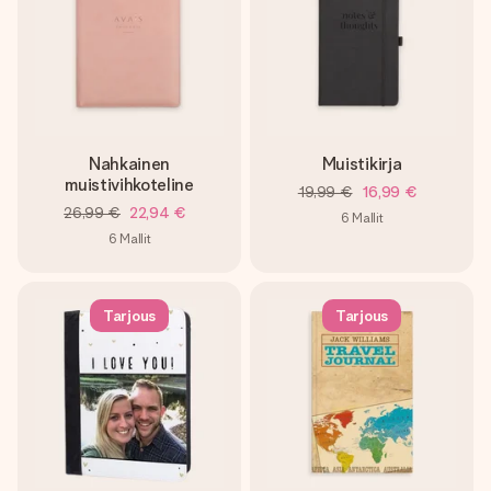
Nahkainen
Muistikirja
muistivihkoteline
19,99 €
16,99 €
26,99 €
22,94 €
6
Mallit
6
Mallit
Tarjous
Tarjous