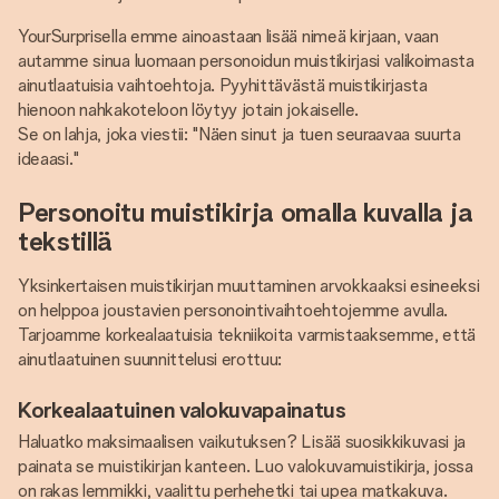
YourSurprisella emme ainoastaan lisää nimeä kirjaan, vaan
autamme sinua luomaan personoidun muistikirjasi valikoimasta
ainutlaatuisia vaihtoehtoja. Pyyhittävästä muistikirjasta
hienoon nahkakoteloon löytyy jotain jokaiselle.
Se on lahja, joka viestii: "Näen sinut ja tuen seuraavaa suurta
ideaasi."
Personoitu muistikirja omalla kuvalla ja
tekstillä
Yksinkertaisen muistikirjan muuttaminen arvokkaaksi esineeksi
on helppoa joustavien personointivaihtoehtojemme avulla.
Tarjoamme korkealaatuisia tekniikoita varmistaaksemme, että
ainutlaatuinen suunnittelusi erottuu:
Korkealaatuinen valokuvapainatus
Haluatko maksimaalisen vaikutuksen? Lisää suosikkikuvasi ja
painata se muistikirjan kanteen. Luo valokuvamuistikirja, jossa
on rakas lemmikki, vaalittu perhehetki tai upea matkakuva.