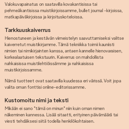
Valokuvapainatus on saatavilla kovakantisissa tai
pehmeäkantisissa muistikirjoissamme, bullet journal -kirjoissa,
matkapäiväkirjoissa ja kirjoituskoteloissa.
Tarkkuuskaiverrus
Hienostuneen ja kestävän viimeistelyn saavuttamiseksi valitse
kaiverretut muistikirjamme. Tämä tekniikka toimii kauniisti
nimien tai nimikirjainten kanssa, antaen kannelle hienovaraisen,
korkealaatuisen tekstuurin. Kaiverrus on mahdollista
nahkaisissa muistilehtiöissämme ja nahkaisissa
muistikirjoissamme.
Nämä tuotteet ovat saatavilla kuudessa eri värissä. Voit jopa
valita oman fonttisi online-editorissamme.
Kustomoitu nimi ja teksti
Mikään ei sano "tämä on minun" niin kuin oman nimen
näkeminen kannessa. Lisää sitaatti, erityinen päivämäärä tai
viesti tehdäksesi siitä todella henkilökohtaisen.