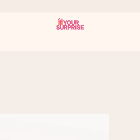
it antaa sen juuri oikeaan aikaan, kun sillä on eniten
viewsissä.
peammin kuin ehdit sanoa “yllätys!”