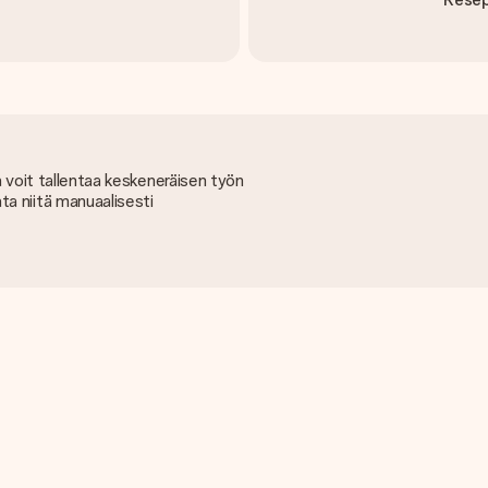
 ja voit tallentaa keskeneräisen työn
a niitä manuaalisesti