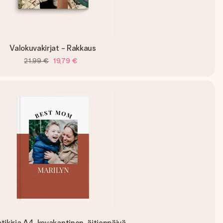
Valokuvakirjat - Rakkaus
21,99 €
19,79 €
tikirja A4, kovakantinen, äitienpäivä