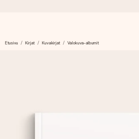
Tilaa tänään, lähetys 1 arkipäivässä
Etusivu
Kirjat
Kuvakirjat
Valokuva-albumit
Valmistamme lahjasi huolella ja lähetämme sen hetkessä, jotta vo
merkitystä.
4,8 (+15 000 arvostelun perusteella)
Lahjamme inspiroivat. Asiakkaiden arvosana on 4,8 Google Re
Ilmainen tervehdyskortti
Tilaa tänään – personoitu lahja valmistuu ja lähtee matkaan no