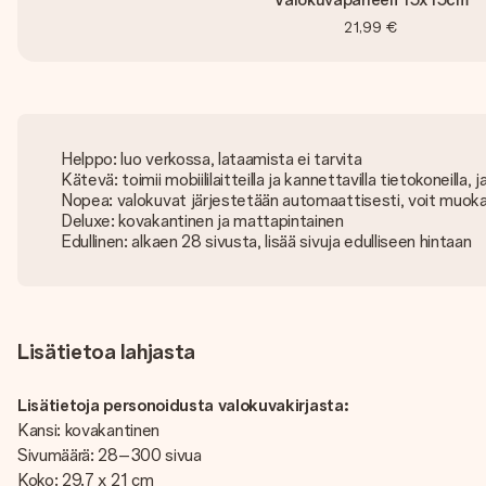
21,99 €
Helppo: luo verkossa, lataamista ei tarvita
Kätevä: toimii mobiililaitteilla ja kannettavilla tietokoneilla,
Nopea: valokuvat järjestetään automaattisesti, voit muokat
Deluxe: kovakantinen ja mattapintainen
Edullinen: alkaen 28 sivusta, lisää sivuja edulliseen hintaan
Lisätietoa lahjasta
Lisätietoja personoidusta valokuvakirjasta:
Kansi: kovakantinen
Sivumäärä: 28–300 sivua
Koko: 29.7 x 21 cm