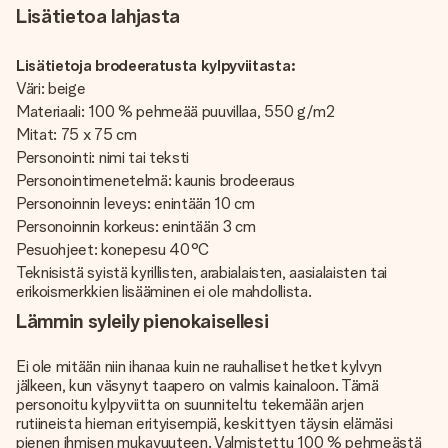
Lisätietoa lahjasta
Lisätietoja brodeeratusta kylpyviitasta:
Väri: beige
Materiaali: 100 % pehmeää puuvillaa, 550 g/m2
Mitat: 75 x 75 cm
Personointi: nimi tai teksti
Personointimenetelmä: kaunis brodeeraus
Personoinnin leveys: enintään 10 cm
Personoinnin korkeus: enintään 3 cm
Pesuohjeet: konepesu 40°C
Teknisistä syistä kyrillisten, arabialaisten, aasialaisten tai
erikoismerkkien lisääminen ei ole mahdollista.
Lämmin syleily pienokaisellesi
Ei ole mitään niin ihanaa kuin ne rauhalliset hetket kylvyn
jälkeen, kun väsynyt taapero on valmis kainaloon. Tämä
personoitu kylpyviitta on suunniteltu tekemään arjen
rutiineista hieman erityisempiä, keskittyen täysin elämäsi
pienen ihmisen mukavuuteen. Valmistettu 100 % pehmeästä