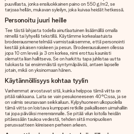
puuvillasta, jonka ensiluokkainen paino on 550 g/m2, se
tarjoaa hellän, mukavan syleilyn, joka kuivaa heidät hetkessä.
Personoitu juuri heille
Tee tästä lahjasta todella ainutlaatuinen lisäämällä omalla
nimellä tai lyhyellä tekstillä. Käytämme korkealaatuista
brodeerausmenetelmää varmistaaksemme, että personointi
kestää jokaisen roiskeen ja pesun. Brodeerausalueen ollessa
jopa 10 cm leveä ja 3 cm korkea, nimi erottuu kauniisti
olematta liian hallitseva. Se on harkittu tapa juhlistaa uutta
tulokasta tai ensimmäistä syntymäpäivää, antaen lapselle
jotain, mikä on yksinomaan hänen.
Käytännöllisyys kohtaa tyylin
Vanhemmat arvostavat sitä, kuinka helppoa tämä viitta on
pitää raikkaana. Laita se vain pesukoneeseen 40°C:ssa, ja se
on valmis seuraavaan seikkailuun. Kylpyhuoneen ulkopuolella
tämä viitta on loistava kumppani retkille paikalliseen uimahalliin
tai jopa päiväksi merenrannalle. Se pitää vilun loitolla heidän
pitäessään taukoa vedestä, tehden siitä monipuolisen
perusvaatteen kiireiseen perheen arkeen.