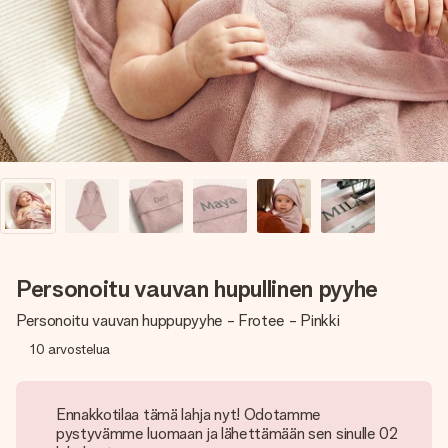
nopeammin kuin ehdit sanoa “yllätys!”
Personoitu vauvan hupullinen pyyhe
Personoitu vauvan huppupyyhe - Frotee - Pinkki
10
arvostelua
Ennakkotilaa tämä lahja nyt! Odotamme
pystyvämme luomaan ja lähettämään sen sinulle 02