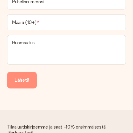
Puhelinnumerosi
toimitusvaihtoehtoa. Halutessasi tilauksen lähetetään joko
paketti tai postilaatikon toimitus. Haluatko tietää, mikä
vaihtoehto tilauksesi kuuluu? Ota yhteyttä asiakaspalveluun.
Määrä (10+)
Maksu
Kuinka voin maksaa tilaukseni?
Tarjoamme seuraavat maksutavat: iDeal, Paypal, luottokortti,
Huomautus
lasku Klarna-palvelun kautta tai manuaalinen siirto. Jos
maksutapahtuma tapahtuu manuaalisesti, ota huomioon
lahjasi lähettämisestä ylimääräiset 3 päivää.
Saapunut lahja
Entä jos lahja ei ole täysin mieleeni?
Lähetä
Olemme syvästi pahoillamme, että lahjasi ei ole sinun mielesi
mukaan. Ota yhteyttä asiakaspalveluun, niin he ovat valmiit
auttamaan sinua löytämään sopivan ratkaisun.
Onko lasku lähetetty tilauksen mukana?
Tilauksen kanssa ei lähetetä laskua. Saat aina laskun
vahvistusviestissä ja voit aina löytää sen MySurprise-tilillesi.
Tämä tarkoittaa sitä, että lahja toimitetaan suoraan
Tilaa uutiskirjeemme ja saat -10% ensimmäisestä
vastaanottajalle, mikä tekee siitä todellisen yllätyksen!
tilauksestasi!