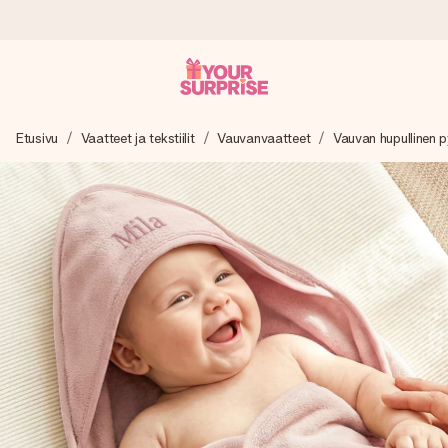
Tilaa tänään, lähetys 1 arkipäivässä
Etusivu
Vaatteet ja tekstiilit
Vauvanvaatteet
Vauvan hupullinen 
Valmistamme lahjasi huolella ja lähetämme sen hetkessä,
jotta voit antaa sen juuri oikeaan aikaan, kun sillä on eniten
merkitystä.
4,8 (+15 000 arvostelun perusteella)
Lahjamme inspiroivat. Asiakkaiden arvosana on 4,8 Google
Reviewsissä.
Ilmainen tervehdyskortti
Tilaa tänään – personoitu lahja valmistuu ja lähtee matkaan