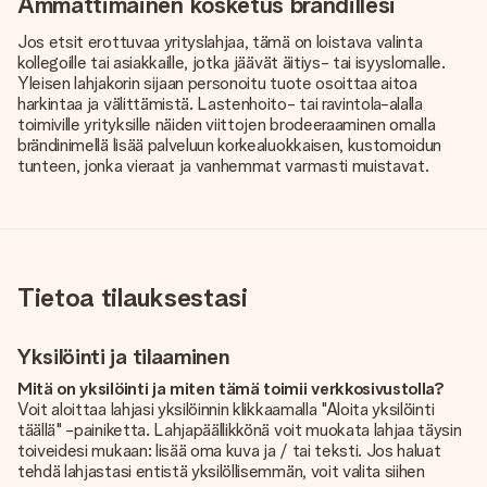
Ammattimainen kosketus brändillesi
Jos etsit erottuvaa yrityslahjaa, tämä on loistava valinta
kollegoille tai asiakkaille, jotka jäävät äitiys- tai isyyslomalle.
Yleisen lahjakorin sijaan personoitu tuote osoittaa aitoa
harkintaa ja välittämistä. Lastenhoito- tai ravintola-alalla
toimiville yrityksille näiden viittojen brodeeraaminen omalla
brändinimellä lisää palveluun korkealuokkaisen, kustomoidun
tunteen, jonka vieraat ja vanhemmat varmasti muistavat.
Tietoa tilauksestasi
Yksilöinti ja tilaaminen
Mitä on yksilöinti ja miten tämä toimii verkkosivustolla?
Voit aloittaa lahjasi yksilöinnin klikkaamalla "Aloita yksilöinti
täällä" -painiketta. Lahjapäällikkönä voit muokata lahjaa täysin
toiveidesi mukaan: lisää oma kuva ja / tai teksti. Jos haluat
tehdä lahjastasi entistä yksilöllisemmän, voit valita siihen