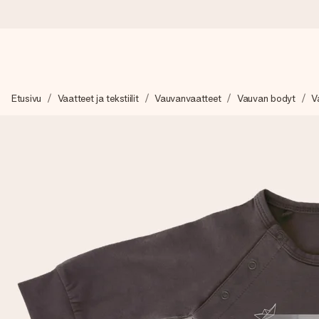
Tilaa tänään, lähetys 1 arkipäivässä
Etusivu
Vaatteet ja tekstiilit
Vauvanvaatteet
Vauvan bodyt
V
Valmistamme lahjasi huolella ja lähetämme sen hetkessä, jotta vo
merkitystä.
4,8 (+15 000 arvostelun perusteella)
Lahjamme inspiroivat. Asiakkaiden arvosana on 4,8 Google Re
Ilmainen tervehdyskortti
Tilaa tänään – personoitu lahja valmistuu ja lähtee matkaan no