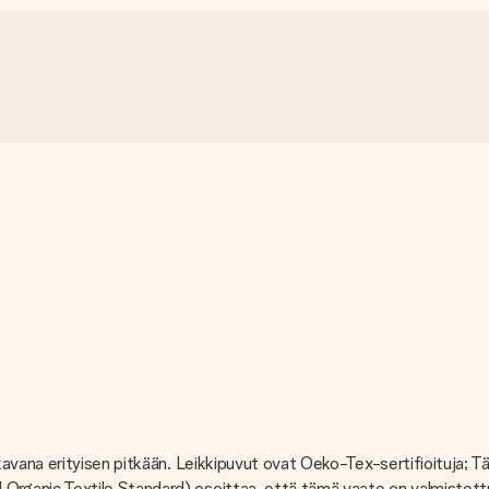
ana erityisen pitkään. Leikkipuvut ovat Oeko-Tex-sertifioituja; Tämä 
ganic Textile Standard) osoittaa, että tämä vaate on valmistettu