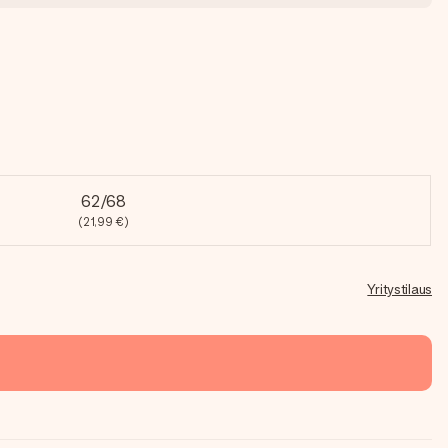
62/68
(21,99 €)
Yritystilaus