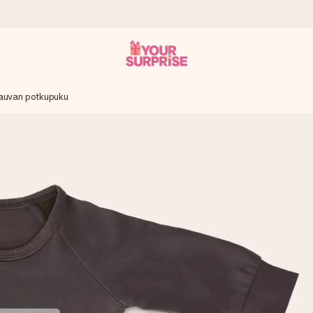
auvan potkupuku
it antaa sen juuri oikeaan aikaan, kun sillä on eniten
viewsissä.
peammin kuin ehdit sanoa “yllätys!”