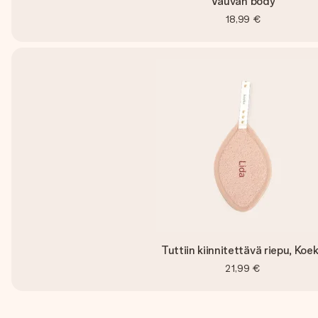
Vauvan body
18,99 €
Tuttiin kiinnitettävä riepu, Koe
21,99 €