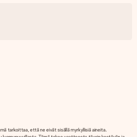
tarkoittaa, että ne eivät sisällä myrkyllisiä aineita.
 luomupuuvillasta. Tämä tekee vaatteesta täysin kestävän ja