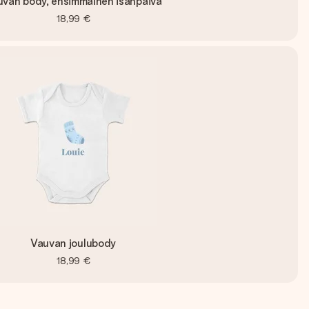
uvan body, ensimmäinen isänpäivä
18,99 €
Vauvan joulubody
18,99 €