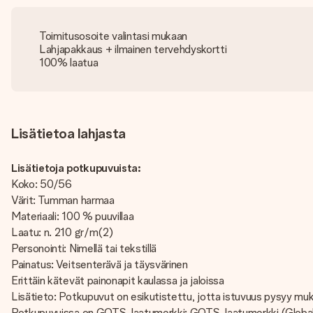
Toimitusosoite valintasi mukaan
Lahjapakkaus + ilmainen tervehdyskortti
100% laatua
Lisätietoa lahjasta
Lisätietoja potkupuvuista:
Koko: 50/56
Värit: Tumman harmaa
Materiaali: 100 % puuvillaa
Laatu: n. 210 gr/m(2)
Personointi: Nimellä tai tekstillä
Painatus: Veitsenterävä ja täysvärinen
Erittäin kätevät painonapit kaulassa ja jaloissa
Lisätieto: Potkupuvut on esikutistettu, jotta istuvuus pysyy mukav
Potkupuvuissa on GOTS-laatumerkki: GOTS-laatumerkki (Global Or