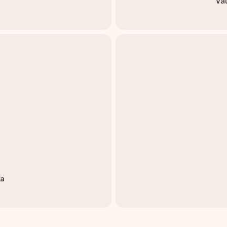
Va
ka