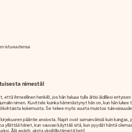
sen istuvuutensa
atuisesta nimestä!
että ihmeellinen henkilö, jos hän haluaa tulla äitisi äidillesi erity
 jumalin nimen. Kuvittele kuinka hämmästynyt hän on, kun hän lukee
lökohtaista kokemusta. Se tekee myös suurta muistoa tulevaisuude
a kirjekuoren pääntie ansiosta. Napit ovat samanvärisiä kuin kangas,
tapa yllättää hänet, kun vauvasi käyttää sitä, kun pyydät häntä ol
si. Älä epäröi, aloita yksilöllistämistä heti!