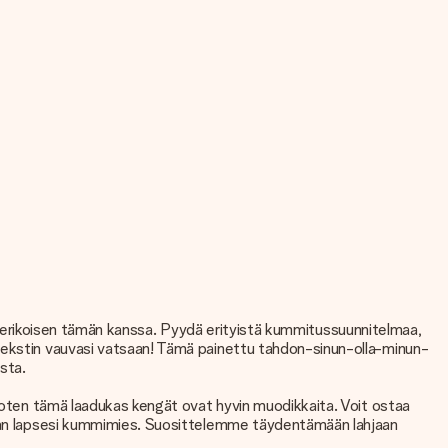
isen erikoisen tämän kanssa. Pyydä erityistä kummitussuunnitelmaa,
 tekstin vauvasi vatsaan! Tämä painettu tahdon-sinun-olla-minun-
sta.
 joten tämä laadukas kengät ovat hyvin muodikkaita. Voit ostaa
emaan lapsesi kummimies. Suosittelemme täydentämään lahjaan