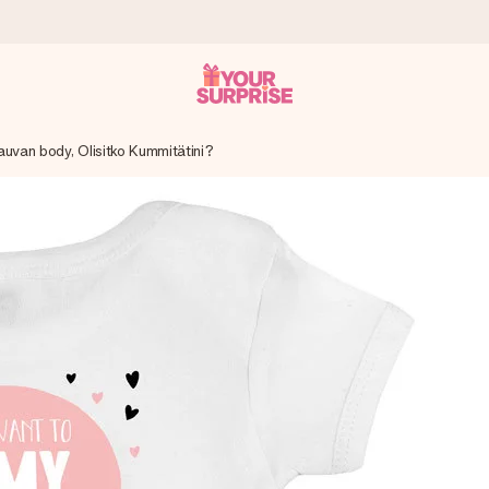
auvan body, Olisitko Kummitätini?
it antaa sen juuri oikeaan aikaan, kun sillä on eniten
viewsissä.
peammin kuin ehdit sanoa “yllätys!”