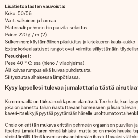
Lisätietoa lasten vauvoista:
Koko: 50/56
Värit: valkoinen ja harmaa
Materiaali: pehmein bio puuvilla-sekoitus
Paino: 220 g / m (2)
Sulkeminen: käytännöllinen pikalukitus ja kirjekuoren kaula-aukko
Extra: korkealaatuiset rungot ovat valmiita säilyttämään täydelli
Pesuohjeet:
Pese 40 ° C: ssa (hieno / villaohjelma).
Älä kuivaa rumpua eikä kuivaa puhdistusta.
Silitysrautaa alhaisessa lämpötilassa.
Kysy lapsellesi tulevaa jumalattaria tästä ainutla
Kummimäellä on tärkeä rooli lapsen elämässä. Tee hetki, kun kysyt, 
joka on painettu tähän ihastuttavaan hameeseen ja lisää tulevan
kaveri-itsekkyjä pyytää pyytämään hänelle unohtumatonta henki
Oneie on erittäin mukava erittäin pehmeän orgaanisen puuvillan j
itsellesi jumalattaren nimeä lahjaksi, mutta se on myös hauska 
yhdistämällä tämä kaveri sopivaan hilpeään ihastuttavaksi yllätyksek