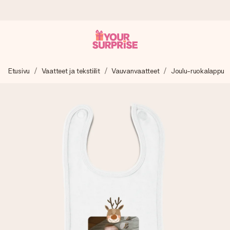
Tilaa tänään, lähetys 1 arkipäivässä
Etusivu
Vaatteet ja tekstiilit
Vauvanvaatteet
Joulu-ruokalappu
Valmistamme lahjasi huolella ja lähetämme sen hetkessä,
jotta voit antaa sen juuri oikeaan aikaan, kun sillä on eniten
merkitystä.
4,8 (+15 000 arvostelun perusteella)
Lahjamme inspiroivat. Asiakkaiden arvosana on 4,8 Google
Reviewsissä.
Ilmainen tervehdyskortti
Tilaa tänään – personoitu lahja valmistuu ja lähtee matkaan