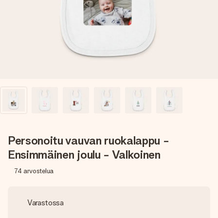
nopeammin kuin ehdit sanoa “yllätys!”
Personoitu vauvan ruokalappu -
Ensimmäinen joulu - Valkoinen
74
arvostelua
Varastossa