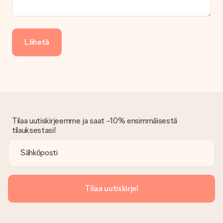
lahjasi lähettämisestä ylimääräiset 3 päivää.
Saapunut lahja
Entä jos lahja ei ole täysin mieleeni?
Lähetä
Olemme syvästi pahoillamme, että lahjasi ei ole sinun mielesi
mukaan. Ota yhteyttä asiakaspalveluun, niin he ovat valmiit
auttamaan sinua löytämään sopivan ratkaisun.
Onko lasku lähetetty tilauksen mukana?
Tilauksen kanssa ei lähetetä laskua. Saat aina laskun
vahvistusviestissä ja voit aina löytää sen MySurprise-tilillesi.
Tämä tarkoittaa sitä, että lahja toimitetaan suoraan
Tilaa uutiskirjeemme ja saat -10% ensimmäisestä
vastaanottajalle, mikä tekee siitä todellisen yllätyksen!
tilauksestasi!
Tilaa uutiskirje!