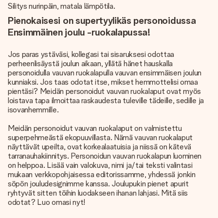
Silitys nurinpäin, matala lämpötila.
Pienokaisesi on supertyylikäs personoidussa
Ensimmäinen joulu -ruokalapussa!
Jos paras ystäväsi, kollegasi tai sisaruksesi odottaa
perheenlisäystä joulun aikaan, yllätä hänet hauskalla
personoidulla vauvan ruokalapulla vauvan ensimmäisen joulun
kunniaksi. Jos taas odotat itse, mikset hemmottelisi omaa
pientäsi? Meidän personoidut vauvan ruokalaput ovat myös
loistava tapa ilmoittaa raskaudesta tuleville tädeille, sedille ja
isovanhemmille.
Meidän personoidut vauvan ruokalaput on valmistettu
superpehmeästä ekopuuvillasta. Nämä vauvan ruokalaput
näyttävät upeilta, ovat korkealaatuisia ja niissä on kätevä
tarranauhakiinnitys. Personoidun vauvan ruokalapun luominen
on helppoa. Lisää vain valokuva, nimi ja/tai teksti valintasi
mukaan verkkopohjaisessa editorissamme, yhdessä jonkin
söpön jouludesignimme kanssa. Joulupukin pienet apurit
ryhtyvät sitten töihin luodakseen ihanan lahjasi. Mitä siis
odotat? Luo omasi nyt!