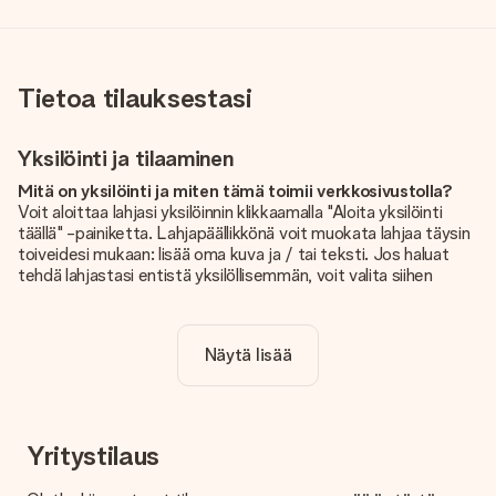
Tietoa tilauksestasi
Yksilöinti ja tilaaminen
Mitä on yksilöinti ja miten tämä toimii verkkosivustolla?
Voit aloittaa lahjasi yksilöinnin klikkaamalla "Aloita yksilöinti
täällä" -painiketta. Lahjapäällikkönä voit muokata lahjaa täysin
toiveidesi mukaan: lisää oma kuva ja / tai teksti. Jos haluat
tehdä lahjastasi entistä yksilöllisemmän, voit valita siihen
kauniin kuvioinnin.
Sisältyykö yksilöinti hintaan?
Näytä lisää
Sivustolla näkyvä hinta sisältää lahjasi yksilöinnin. Hauskaa ja
helppoa!
Kuinka tiedän, onko kuvani tarpeeksi laadukas?
Haluamme varmistaa, että olet täysin tyytyväinen lahjaasi.
Yritystilaus
Siksi on tärkeää käyttää korkealaatuisia valokuvia. Jos olet
epävarma kuvan laadusta, ota yhteyttä