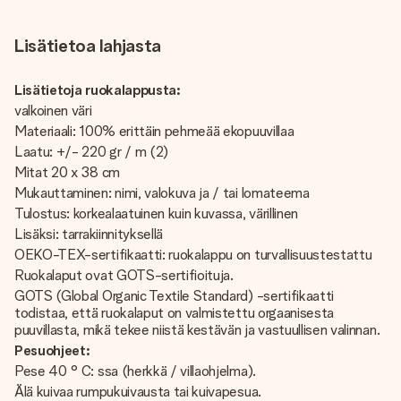
Lisätietoa lahjasta
Lisätietoja ruokalappusta:
valkoinen väri
Materiaali: 100% erittäin pehmeää ekopuuvillaa
Laatu: +/- 220 gr / m (2)
Mitat 20 x 38 cm
Mukauttaminen: nimi, valokuva ja / tai lomateema
Tulostus: korkealaatuinen kuin kuvassa, värillinen
Lisäksi: tarrakiinnityksellä
OEKO-TEX-sertifikaatti: ruokalappu on turvallisuustestattu
Ruokalaput ovat GOTS-sertifioituja.
GOTS (Global Organic Textile Standard) -sertifikaatti
todistaa, että ruokalaput on valmistettu orgaanisesta
puuvillasta, mikä tekee niistä kestävän ja vastuullisen valinnan.
Pesuohjeet:
Pese 40 ° C: ssa (herkkä / villaohjelma).
Älä kuivaa rumpukuivausta tai kuivapesua.