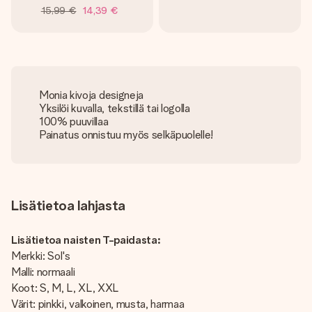
15,99 €
14,39 €
Monia kivoja designeja
Yksilöi kuvalla, tekstillä tai logolla
100% puuvillaa
Painatus onnistuu myös selkäpuolelle!
Lisätietoa lahjasta
Lisätietoa naisten T-paidasta:
Merkki: Sol's
Malli: normaali
Koot: S, M, L, XL, XXL
Värit: pinkki, valkoinen, musta, harmaa