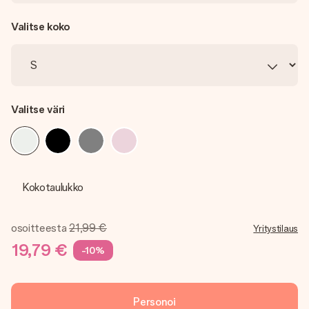
Valitse koko
Valitse väri
Kokotaulukko
osoitteesta
21,99 €
Yritystilaus
19,79 €
-10%
Personoi