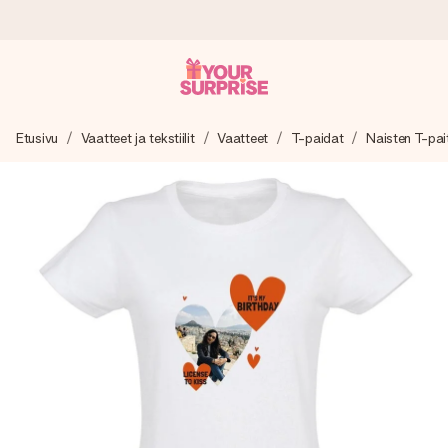
Tilaa tänään, lähetys 1 arkipäivässä
Etusivu
Vaatteet ja tekstiilit
Vaatteet
T-paidat
Naisten T-pai
Valmistamme lahjasi huolella ja lähetämme sen hetkessä,
jotta voit antaa sen juuri oikeaan aikaan, kun sillä on eniten
merkitystä.
4,8 (+15 000 arvostelun perusteella)
Lahjamme inspiroivat. Asiakkaiden arvosana on 4,8 Google
Reviewsissä.
Ilmainen tervehdyskortti
Tilaa tänään – personoitu lahja valmistuu ja lähtee matkaan