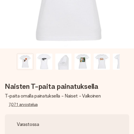
nopeammin kuin ehdit sanoa “yllätys!”
Naisten T-paita painatuksella
T-paita omalla painatuksella - Naiset - Valkoinen
7,071
arvostelua
Varastossa