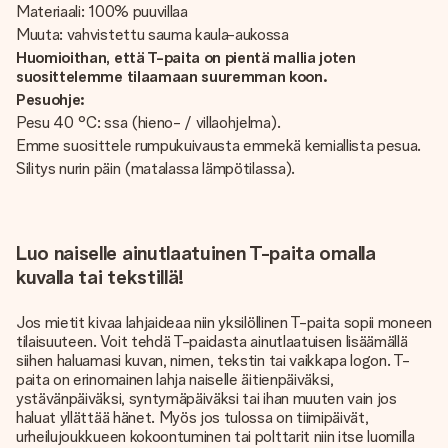
Materiaali: 100% puuvillaa
Muuta: vahvistettu sauma kaula-aukossa
Huomioithan, että T-paita on pientä mallia joten
suosittelemme tilaamaan suuremman koon.
Pesuohje:
Pesu 40 °C: ssa (hieno- / villaohjelma).
Emme suosittele rumpukuivausta emmekä kemiallista pesua.
Silitys nurin päin (matalassa lämpötilassa).
Luo naiselle ainutlaatuinen T-paita omalla
kuvalla tai tekstillä!
Jos mietit kivaa lahjaideaa niin yksilöllinen T-paita sopii moneen
tilaisuuteen. Voit tehdä T-paidasta ainutlaatuisen lisäämällä
siihen haluamasi kuvan, nimen, tekstin tai vaikkapa logon. T-
paita on erinomainen lahja naiselle äitienpäiväksi,
ystävänpäiväksi, syntymäpäiväksi tai ihan muuten vain jos
haluat yllättää hänet. Myös jos tulossa on tiimipäivät,
urheilujoukkueen kokoontuminen tai polttarit niin itse luomilla