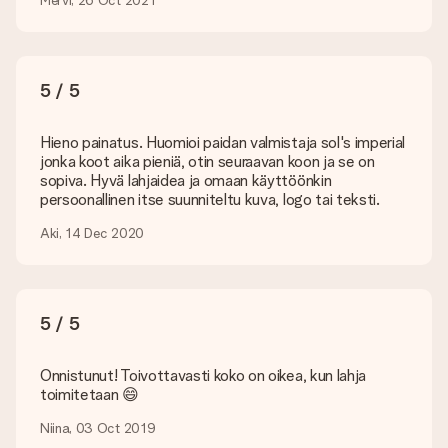
Kuinka voin lisätä kortin lahjaani? Mikä on kortti?
Klikkaamalla "Ilmainen kortti" ostoskorissasi voit lisätä hauskan
kortin lahjaasi. Voit laittaa henkilökohtaisen viestin tähän
korttiin, joten vastaanottaja tietää tarkalleen, ketä kiittää
5 / 5
tästä ihanasta yllätyksestä.
Onko lahjani paketoitu?
Hieno painatus. Huomioi paidan valmistaja sol's imperial
Tällä hetkellä meillä ei (vielä) ole lahjojen paketointipalvelua,
jonka koot aika pieniä, otin seuraavan koon ja se on
mutta toimitamme lahjat kauniissa lahjapakkauksessa. Lahjasi
sopiva. Hyvä lahjaidea ja omaan käyttöönkin
on siis valmis annettavaksi tai se voidaan lähettää suoraan
persoonallinen itse suunniteltu kuva, logo tai teksti.
vastaanottajalle.
Aki, 14 Dec 2020
Toimitusaika, toimitusvaihtoehdot ja
toimituskulut
Voinko valita toimituspäivän?
5 / 5
Ei ole mahdollista valita tiettyä toimituspäivää.
Mikä on toimitusaika ja milloin saan lahjani?
Onnistunut! Toivottavasti koko on oikea, kun lahja
Toimitusaika löytyy lahjan tuotesivulta. Voit luottaa siihen,
toimitetaan 😄
että operaattorimme toimittaa lahjasi tänä päivänä.
Niina, 03 Oct 2019