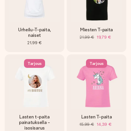
Urheilu-T-paita,
Miesten T-paita
naiset
21,99 €
19,79 €
21,99 €
Tarjous
Tarjous
Lasten t-paita
Lasten T-paita
painatuksella -
15,99 €
14,39 €
isosisarus