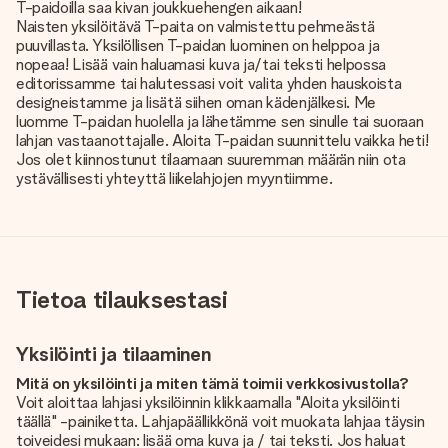
T-paidoilla saa kivan joukkuehengen aikaan!
Naisten yksilöitävä T-paita on valmistettu pehmeästä
puuvillasta. Yksilöllisen T-paidan luominen on helppoa ja
nopeaa! Lisää vain haluamasi kuva ja/tai teksti helpossa
editorissamme tai halutessasi voit valita yhden hauskoista
designeistamme ja lisätä siihen oman kädenjälkesi. Me
luomme T-paidan huolella ja lähetämme sen sinulle tai suoraan
lahjan vastaanottajalle. Aloita T-paidan suunnittelu vaikka heti!
Jos olet kiinnostunut tilaamaan suuremman määrän niin ota
ystävällisesti yhteyttä liikelahjojen myyntiimme.
Tietoa tilauksestasi
Yksilöinti ja tilaaminen
Mitä on yksilöinti ja miten tämä toimii verkkosivustolla?
Voit aloittaa lahjasi yksilöinnin klikkaamalla "Aloita yksilöinti
täällä" -painiketta. Lahjapäällikkönä voit muokata lahjaa täysin
toiveidesi mukaan: lisää oma kuva ja / tai teksti. Jos haluat