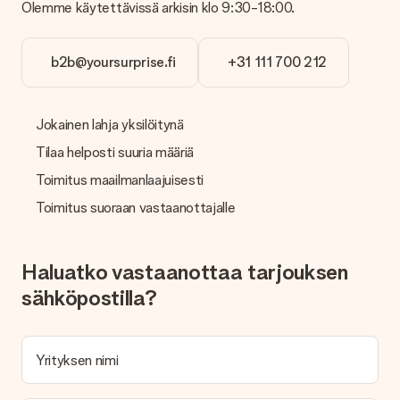
Olemme käytettävissä arkisin klo 9:30-18:00.
vastaanottajalle, mikä tekee siitä todellisen yllätyksen!
b2b@yoursurprise.fi
+31 111 700 212
Jokainen lahja yksilöitynä
Tilaa helposti suuria määriä
Toimitus maailmanlaajuisesti
Toimitus suoraan vastaanottajalle
Haluatko vastaanottaa tarjouksen
sähköpostilla?
Yrityksen nimi