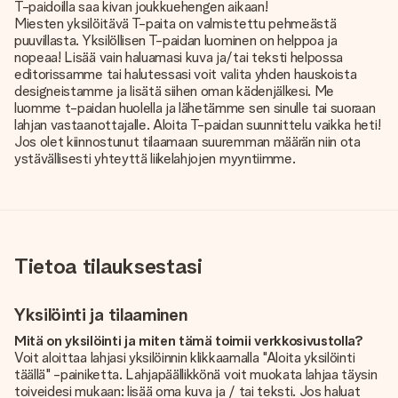
T-paidoilla saa kivan joukkuehengen aikaan!
Miesten yksilöitävä T-paita on valmistettu pehmeästä
puuvillasta. Yksilöllisen T-paidan luominen on helppoa ja
nopeaa! Lisää vain haluamasi kuva ja/tai teksti helpossa
editorissamme tai halutessasi voit valita yhden hauskoista
designeistamme ja lisätä siihen oman kädenjälkesi. Me
luomme t-paidan huolella ja lähetämme sen sinulle tai suoraan
lahjan vastaanottajalle. Aloita T-paidan suunnittelu vaikka heti!
Jos olet kiinnostunut tilaamaan suuremman määrän niin ota
ystävällisesti yhteyttä liikelahjojen myyntiimme.
Tietoa tilauksestasi
Yksilöinti ja tilaaminen
Mitä on yksilöinti ja miten tämä toimii verkkosivustolla?
Voit aloittaa lahjasi yksilöinnin klikkaamalla "Aloita yksilöinti
täällä" -painiketta. Lahjapäällikkönä voit muokata lahjaa täysin
toiveidesi mukaan: lisää oma kuva ja / tai teksti. Jos haluat