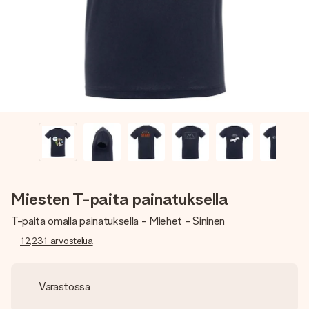
nopeammin kuin ehdit sanoa “yllätys!”
Miesten T-paita painatuksella
T-paita omalla painatuksella - Miehet - Sininen
12,231
arvostelua
Varastossa