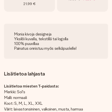
21,99 €
Monia kivoja designeja
Yksilöi kuvalla, tekstillä tai logolla
100% puuvillaa
Painatus onnistuu myös selkäpuolelle!
Lisätietoa lahjasta
Lisätietoa miesten T-paidasta:
Merkki: Sol's
Malli: normaali
Koot: S, M, L, XL, XXL
Värit: laivastonsininen, valkoinen, musta, harmaa