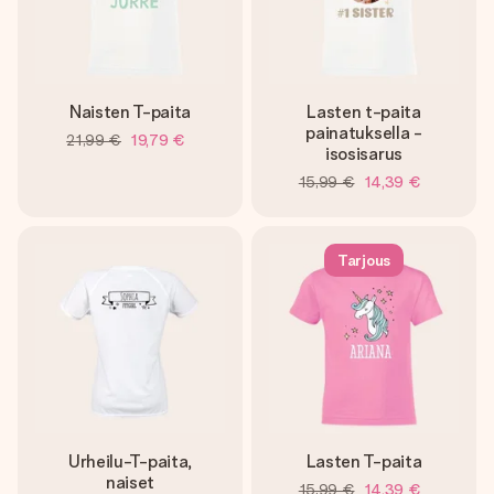
Naisten T-paita
Lasten t-paita
painatuksella -
21,99 €
19,79 €
isosisarus
15,99 €
14,39 €
Tarjous
Urheilu-T-paita,
Lasten T-paita
naiset
15,99 €
14,39 €