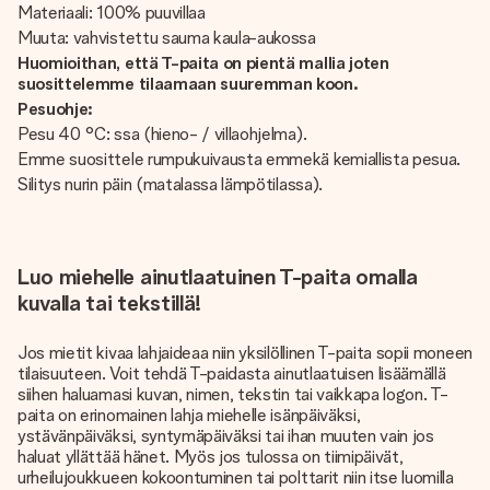
Materiaali: 100% puuvillaa
Muuta: vahvistettu sauma kaula-aukossa
Huomioithan, että T-paita on pientä mallia joten
suosittelemme tilaamaan suuremman koon.
Pesuohje:
Pesu 40 °C: ssa (hieno- / villaohjelma).
Emme suosittele rumpukuivausta emmekä kemiallista pesua.
Silitys nurin päin (matalassa lämpötilassa).
Luo miehelle ainutlaatuinen T-paita omalla
kuvalla tai tekstillä!
Jos mietit kivaa lahjaideaa niin yksilöllinen T-paita sopii moneen
tilaisuuteen. Voit tehdä T-paidasta ainutlaatuisen lisäämällä
siihen haluamasi kuvan, nimen, tekstin tai vaikkapa logon. T-
paita on erinomainen lahja miehelle isänpäiväksi,
ystävänpäiväksi, syntymäpäiväksi tai ihan muuten vain jos
haluat yllättää hänet. Myös jos tulossa on tiimipäivät,
urheilujoukkueen kokoontuminen tai polttarit niin itse luomilla