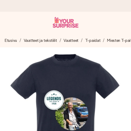
Tilaa tänään, lähetys 1 arkipäivässä
Etusivu
Vaatteet ja tekstiilit
Vaatteet
T-paidat
Miesten T-pai
Valmistamme lahjasi huolella ja lähetämme sen hetkessä,
jotta voit antaa sen juuri oikeaan aikaan, kun sillä on eniten
merkitystä.
4,8 (+15 000 arvostelun perusteella)
Lahjamme inspiroivat. Asiakkaiden arvosana on 4,8 Google
Reviewsissä.
Ilmainen tervehdyskortti
Tilaa tänään – personoitu lahja valmistuu ja lähtee matkaan