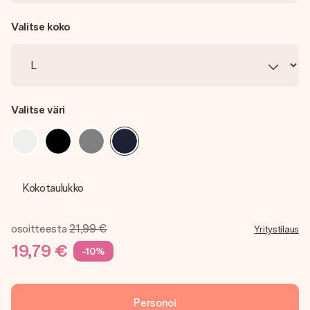
Valitse koko
Valitse väri
Kokotaulukko
osoitteesta
21,99 €
Yritystilaus
19,79 €
-10%
Personoi