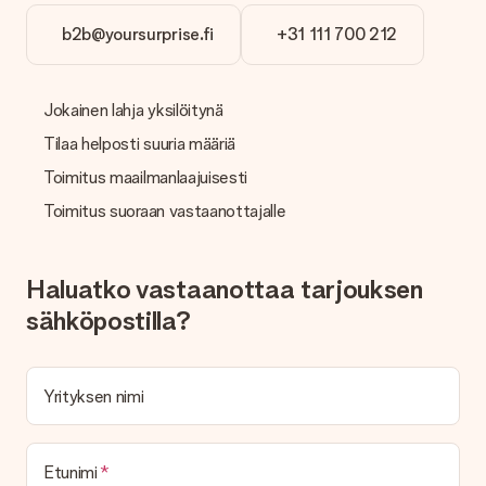
vastaanottajalle, mikä tekee siitä todellisen yllätyksen!
b2b@yoursurprise.fi
+31 111 700 212
Jokainen lahja yksilöitynä
Tilaa helposti suuria määriä
Toimitus maailmanlaajuisesti
Toimitus suoraan vastaanottajalle
Haluatko vastaanottaa tarjouksen
sähköpostilla?
Yrityksen nimi
Etunimi