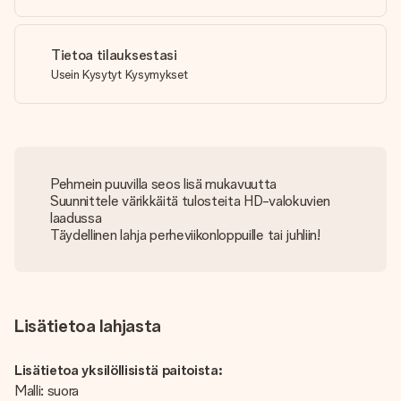
Tietoa tilauksestasi
Usein Kysytyt Kysymykset
Pehmein puuvilla seos lisä mukavuutta
Suunnittele värikkäitä tulosteita HD-valokuvien
laadussa
Täydellinen lahja perheviikonloppuille tai juhliin!
Lisätietoa lahjasta
Lisätietoa yksilöllisistä paitoista:
Malli: suora