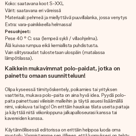
Koko: saatavana koot S-XXL
Värit: saatavana eri väreissä
Materiaali: pehmeä ja miellyttävä puuvillalanka, jossa venytys
Extra: vara-painikkeella helmassa!
Pesuohjeet:
Pese 40 ° C: ssa (lempeä sykli / villaohjelma).
Älä kuivaa rumpua eikä kemiallista puhdistusta.
Vain silitysraudat tulostetaan ulospäin (matalassa
lämpötilassa).
Kaikkein mukavimmat polo-paidat, jotka on
painettu omaan suunnitteluun!
Olipa kyseessä tiimityöskentely, poikamies tai yrityksen
vaatteita, mukava polo-paita on aina hyvä idea. Pyydä polo-
paita painettuasi viileisiin malleihin ja täytä asuesi lisäämällä
nimi, valokuva tai logo! On erittäin hauskaa tilata useita paitaja
ja käyttää niitä viikonloppuna jalkapalloseurasi kanssa tai
kavereiden kanssa.
Käytännöllisessä editorissa on erittäin helppoa luoda oma
muotoilu. Varmistamme sen jälkeen, että luomuksesi on tehty