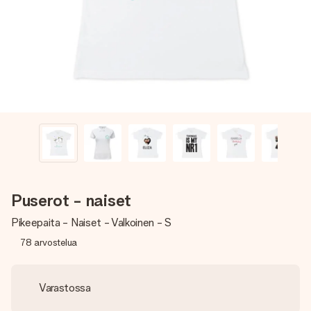
nopeammin kuin ehdit sanoa “yllätys!”
Puserot - naiset
Pikeepaita - Naiset - Valkoinen - S
78
arvostelua
Varastossa