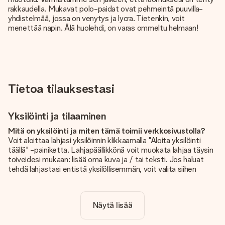
rakkaudella. Mukavat polo-paidat ovat pehmeintä puuvilla-
yhdistelmää, jossa on venytys ja lycra. Tietenkin, voit
menettää napin. Älä huolehdi, on varas ommeltu helmaan!
Tietoa tilauksestasi
Yksilöinti ja tilaaminen
Mitä on yksilöinti ja miten tämä toimii verkkosivustolla?
Voit aloittaa lahjasi yksilöinnin klikkaamalla "Aloita yksilöinti
täällä" -painiketta. Lahjapäällikkönä voit muokata lahjaa täysin
toiveidesi mukaan: lisää oma kuva ja / tai teksti. Jos haluat
tehdä lahjastasi entistä yksilöllisemmän, voit valita siihen
kauniin kuvioinnin.
Sisältyykö yksilöinti hintaan?
Näytä lisää
Sivustolla näkyvä hinta sisältää lahjasi yksilöinnin. Hauskaa ja
helppoa!