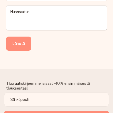
Kuinka voin maksaa tilaukseni?
Tarjoamme seuraavat maksutavat: iDeal, Paypal, luottokortti,
Huomautus
lasku Klarna-palvelun kautta tai manuaalinen siirto. Jos
maksutapahtuma tapahtuu manuaalisesti, ota huomioon
lahjasi lähettämisestä ylimääräiset 3 päivää.
Saapunut lahja
Entä jos lahja ei ole täysin mieleeni?
Lähetä
Olemme syvästi pahoillamme, että lahjasi ei ole sinun mielesi
mukaan. Ota yhteyttä asiakaspalveluun, niin he ovat valmiit
auttamaan sinua löytämään sopivan ratkaisun.
Onko lasku lähetetty tilauksen mukana?
Tilauksen kanssa ei lähetetä laskua. Saat aina laskun
vahvistusviestissä ja voit aina löytää sen MySurprise-tilillesi.
Tämä tarkoittaa sitä, että lahja toimitetaan suoraan
Tilaa uutiskirjeemme ja saat -10% ensimmäisestä
vastaanottajalle, mikä tekee siitä todellisen yllätyksen!
tilauksestasi!