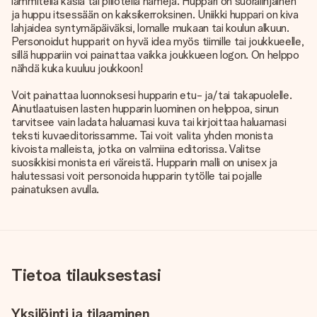
lämmitellä käsiä tai piilotella nameja. Huppari on suoralinjainen
ja huppu itsessään on kaksikerroksinen. Uniikki huppari on kiva
lahjaidea syntymäpäiväksi, lomalle mukaan tai koulun alkuun.
Personoidut hupparit on hyvä idea myös tiimille tai joukkueelle,
sillä huppariin voi painattaa vaikka joukkueen logon. On helppo
nähdä kuka kuuluu joukkoon!
Voit painattaa luonnoksesi hupparin etu- ja/tai takapuolelle.
Ainutlaatuisen lasten hupparin luominen on helppoa, sinun
tarvitsee vain ladata haluamasi kuva tai kirjoittaa haluamasi
teksti kuvaeditorissamme. Tai voit valita yhden monista
kivoista malleista, jotka on valmiina editorissa. Valitse
suosikkisi monista eri väreistä. Hupparin malli on unisex ja
halutessasi voit personoida hupparin tytölle tai pojalle
painatuksen avulla.
Tietoa tilauksestasi
Yksilöinti ja tilaaminen