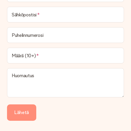
Mikä on toimitusaika ja milloin saan lahjani?
Toimitusaika löytyy lahjan tuotesivulta. Voit luottaa siihen,
Sähköpostisi
että operaattorimme toimittaa lahjasi tänä päivänä.
Mitä toimitusvaihtoehtoja voin valita?
Tällä hetkellä ei ole (vielä) mahdollista valita
Puhelinnumerosi
toimitusvaihtoehtoa. Halutessasi tilauksen lähetetään joko
paketti tai postilaatikon toimitus. Haluatko tietää, mikä
vaihtoehto tilauksesi kuuluu? Ota yhteyttä asiakaspalveluun.
Määrä (10+)
Maksu
Kuinka voin maksaa tilaukseni?
Tarjoamme seuraavat maksutavat: iDeal, Paypal, luottokortti,
Huomautus
lasku Klarna-palvelun kautta tai manuaalinen siirto. Jos
maksutapahtuma tapahtuu manuaalisesti, ota huomioon
lahjasi lähettämisestä ylimääräiset 3 päivää.
Saapunut lahja
Entä jos lahja ei ole täysin mieleeni?
Lähetä
Olemme syvästi pahoillamme, että lahjasi ei ole sinun mielesi
mukaan. Ota yhteyttä asiakaspalveluun, niin he ovat valmiit
auttamaan sinua löytämään sopivan ratkaisun.