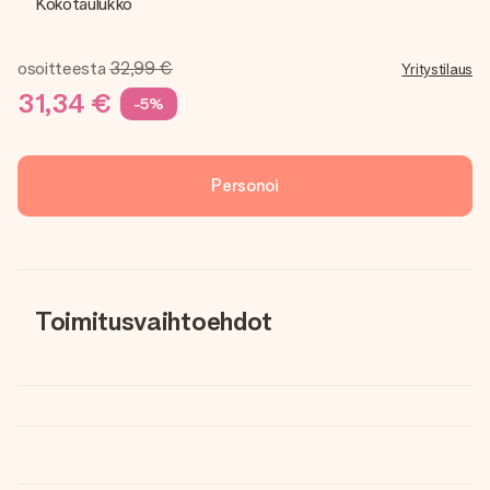
Kokotaulukko
osoitteesta
32,99 €
Yritystilaus
31,34 €
-5%
Personoi
Toimitusvaihtoehdot