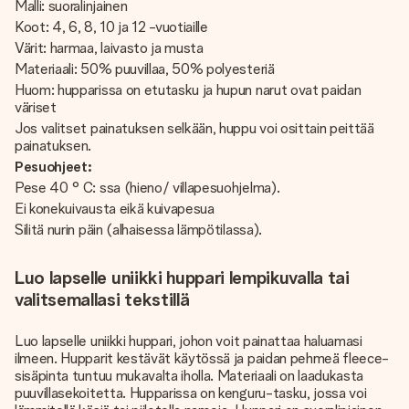
Malli: suoralinjainen
Koot: 4, 6, 8, 10 ja 12 -vuotiaille
Värit: harmaa, laivasto ja musta
Materiaali: 50% puuvillaa, 50% polyesteriä
Huom: hupparissa on etutasku ja hupun narut ovat paidan
väriset
Jos valitset painatuksen selkään, huppu voi osittain peittää
painatuksen.
Pesuohjeet:
Pese 40 ° C: ssa (hieno/ villapesuohjelma).
Ei konekuivausta eikä kuivapesua
Silitä nurin päin (alhaisessa lämpötilassa).
Luo lapselle uniikki huppari lempikuvalla tai
valitsemallasi tekstillä
Luo lapselle uniikki huppari, johon voit painattaa haluamasi
ilmeen. Hupparit kestävät käytössä ja paidan pehmeä fleece-
sisäpinta tuntuu mukavalta iholla. Materiaali on laadukasta
puuvillasekoitetta. Hupparissa on kenguru-tasku, jossa voi