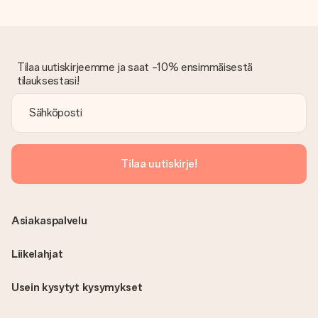
Onko lasku lähetetty tilauksen mukana?
Tilauksen kanssa ei lähetetä laskua. Saat aina laskun
vahvistusviestissä ja voit aina löytää sen MySurprise-tilillesi.
Tämä tarkoittaa sitä, että lahja toimitetaan suoraan
Tilaa uutiskirjeemme ja saat -10% ensimmäisestä
vastaanottajalle, mikä tekee siitä todellisen yllätyksen!
tilauksestasi!
Tilaa uutiskirje!
Asiakaspalvelu
Liikelahjat
Usein kysytyt kysymykset