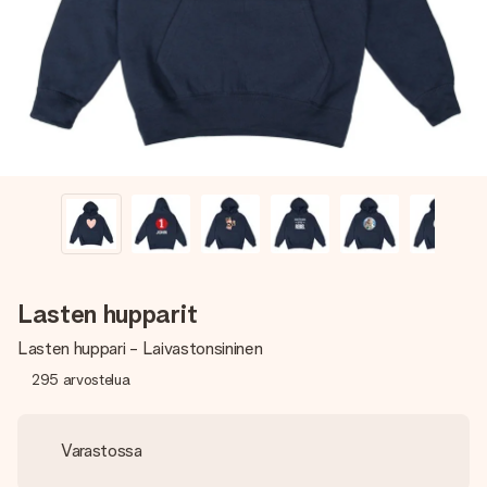
nopeammin kuin ehdit sanoa “yllätys!”
Lasten hupparit
Lasten huppari - Laivastonsininen
295
arvostelua
Varastossa