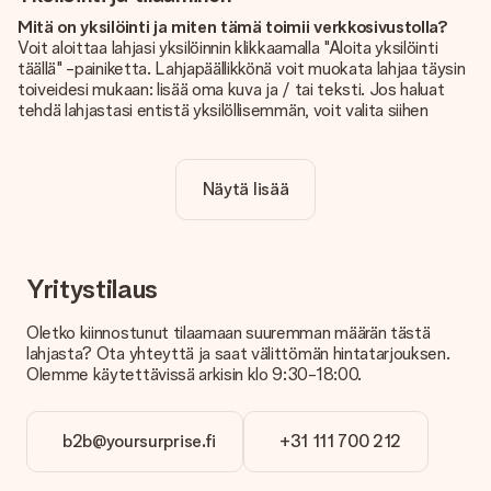
Mitä on yksilöinti ja miten tämä toimii verkkosivustolla?
Voit aloittaa lahjasi yksilöinnin klikkaamalla "Aloita yksilöinti
täällä" -painiketta. Lahjapäällikkönä voit muokata lahjaa täysin
toiveidesi mukaan: lisää oma kuva ja / tai teksti. Jos haluat
tehdä lahjastasi entistä yksilöllisemmän, voit valita siihen
kauniin kuvioinnin.
Sisältyykö yksilöinti hintaan?
Näytä lisää
Sivustolla näkyvä hinta sisältää lahjasi yksilöinnin. Hauskaa ja
helppoa!
Kuinka tiedän, onko kuvani tarpeeksi laadukas?
Haluamme varmistaa, että olet täysin tyytyväinen lahjaasi.
Yritystilaus
Siksi on tärkeää käyttää korkealaatuisia valokuvia. Jos olet
epävarma kuvan laadusta, ota yhteyttä
Oletko kiinnostunut tilaamaan suuremman määrän tästä
asiakaspalvelutiimiimme ja liitä valokuva tilaamasi lahjan
lahjasta? Ota yhteyttä ja saat välittömän hintatarjouksen.
mukana. He voivat sitten tarkistaa laadun puolestasi!
Olemme käytettävissä arkisin klo 9:30-18:00.
Mitä formaatteja voin ladata?
Voit ladata editoriin JPG- ja PNG-tiedostoja. Vai onko sinulla
b2b@yoursurprise.fi
+31 111 700 212
kuva eri formaatissa? Ota yhteyttä asiakaspalveluun. He
auttavat sinua mielellään, jotta voit tehdä haluamasi lahjan!