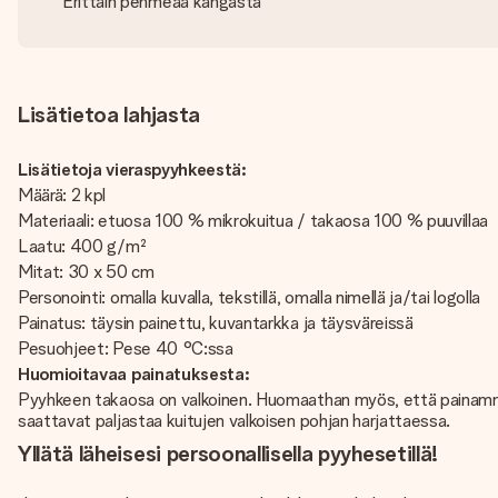
Erittäin pehmeää kangasta
Lisätietoa lahjasta
Lisätietoja vieraspyyhkeestä:
Määrä: 2 kpl
Materiaali: etuosa 100 % mikrokuitua / takaosa 100 % puuvillaa
Laatu: 400 g/m²
Mitat: 30 x 50 cm
Personointi: omalla kuvalla, tekstillä, omalla nimellä ja/tai logolla
Painatus: täysin painettu, kuvantarkka ja täysväreissä
Pesuohjeet: Pese 40 °C:ssa
Huomioitavaa painatuksesta:
Pyyhkeen takaosa on valkoinen. Huomaathan myös, että painamme
saattavat paljastaa kuitujen valkoisen pohjan harjattaessa.
Yllätä läheisesi persoonallisella pyyhesetillä!