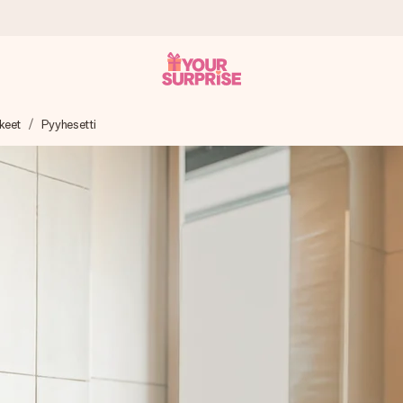
keet
Pyyhesetti
it antaa sen juuri oikeaan aikaan, kun sillä on eniten
viewsissä.
peammin kuin ehdit sanoa “yllätys!”