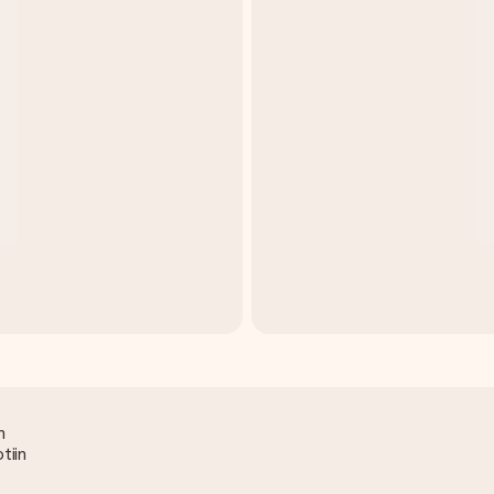
n
tiin