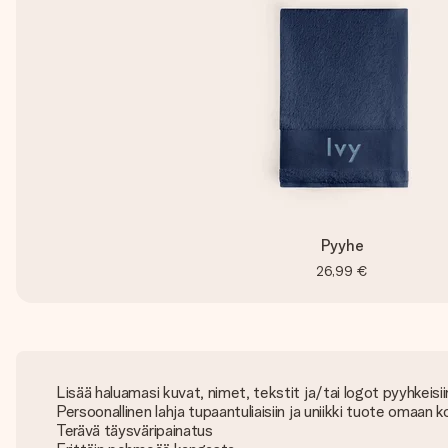
Pyyhe
26,99 €
Lisää haluamasi kuvat, nimet, tekstit ja/tai logot pyyhkeisii
Persoonallinen lahja tupaantuliaisiin ja uniikki tuote omaan ko
Terävä täysväripainatus