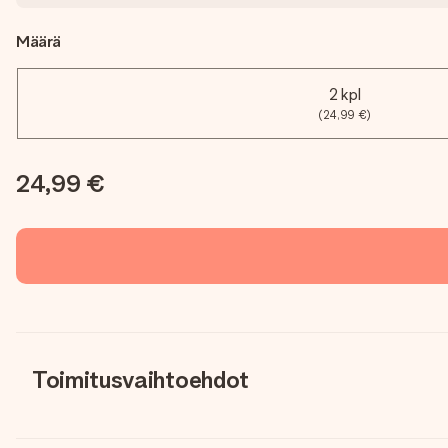
Määrä
2 kpl
(24,99 €)
24,99 €
Toimitusvaihtoehdot