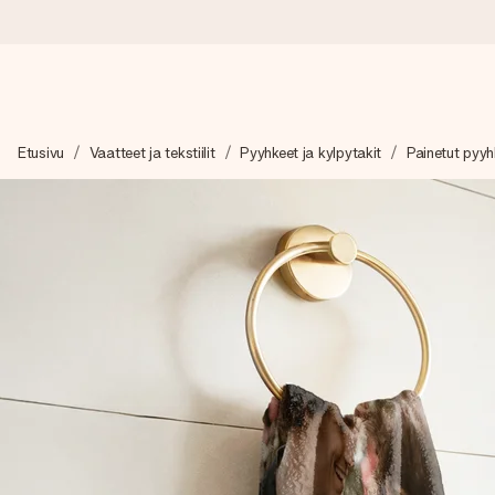
Tilaa tänään, lähetys 1 arkipäivässä
Etusivu
Vaatteet ja tekstiilit
Pyyhkeet ja kylpytakit
Painetut pyyh
Valmistamme lahjasi huolella ja lähetämme sen hetkessä, jotta vo
merkitystä.
4,8 (+15 000 arvostelun perusteella)
Lahjamme inspiroivat. Asiakkaiden arvosana on 4,8 Google Re
Ilmainen tervehdyskortti
Tilaa tänään – personoitu lahja valmistuu ja lähtee matkaan no