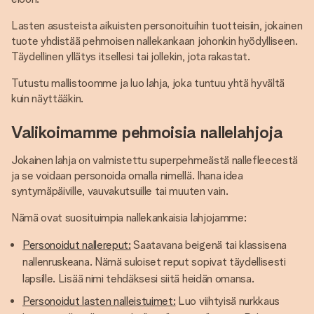
Lasten asusteista aikuisten personoituihin tuotteisiin, jokainen
tuote yhdistää pehmoisen nallekankaan johonkin hyödylliseen.
Täydellinen yllätys itsellesi tai jollekin, jota rakastat.
Tutustu mallistoomme ja luo lahja, joka tuntuu yhtä hyvältä
kuin näyttääkin.
Valikoimamme pehmoisia nallelahjoja
Jokainen lahja on valmistettu superpehmeästä nallefleecestä
ja se voidaan personoida omalla nimellä. Ihana idea
syntymäpäiville, vauvakutsuille tai muuten vain.
Nämä ovat suosituimpia nallekankaisia lahjojamme:
Personoidut nallereput:
Saatavana beigenä tai klassisena
nallenruskeana. Nämä suloiset reput sopivat täydellisesti
lapsille. Lisää nimi tehdäksesi siitä heidän omansa.
Personoidut lasten nalleistuimet:
Luo viihtyisä nurkkaus