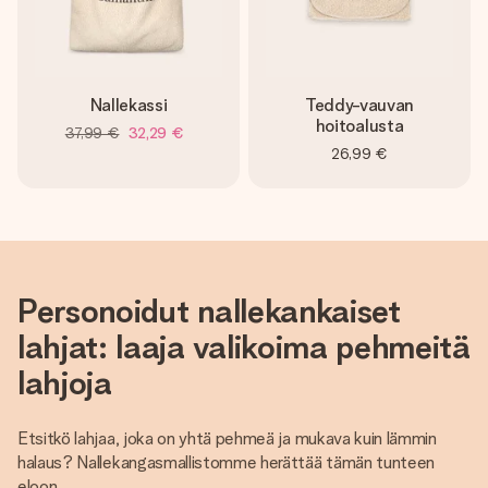
Nallekassi
Teddy-vauvan
hoitoalusta
37,99 €
32,29 €
26,99 €
Personoidut nallekankaiset
lahjat: laaja valikoima pehmeitä
lahjoja
Etsitkö lahjaa, joka on yhtä pehmeä ja mukava kuin lämmin
halaus? Nallekangasmallistomme herättää tämän tunteen
eloon.