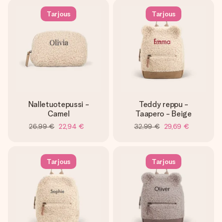
nopeammin kuin ehdit sanoa “yllätys!”
Tarjous
Tarjous
Nalletuotepussi -
Teddy reppu -
Camel
Taapero - Beige
26,99 €
22,94 €
32,99 €
29,69 €
Tarjous
Tarjous