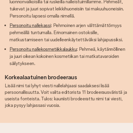
luonnonvalkoisilla tai ruskeilla nalleistuimillamme. Pehmeät,
tukevat ja juuri sopivat leikkihuoneisiin tai makuuhuoneisiin.
Personoitu lapsesi omalla nimellä.
Personoitu nallekassi
: Pehmoinen arjen välttämättömyys
pehmeällä tuntumalla. Erinomainen ostoksille,
matkustamiseen tai uudelleenkäytettäväksi lahjapussiksi.
Personoitu nallekosmetiikkalaukku
: Pehmeä, käytännöllinen
ja juuri oikean kokoinen kosmetiikan tai matkatavaroiden
säilytykseen.
Korkealaatuinen brodeeraus
Lisää nimi tai lyhyt viesti nallelahjaasi saadaksesi lisää
persoonallisuutta. Voit valita editorista 11 brodeerausväristä ja
useista fonteista. Tulos: kauniisti brodeerattu nimi tai viesti,
joka pysyy lahjassasi vuosia.