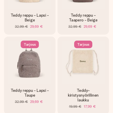
Teddy reppu - Lapsi -
Teddy reppu -
Beige
Taapero - Beige
32,99 €
29,69 €
32,99 €
29,69 €
Tarjous
Tarjous
Teddy reppu - Lapsi -
Teddy-
Taupe
kiristysnyörillinen
laukku
32,99 €
29,69 €
19,99 €
17,99 €