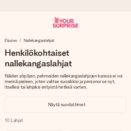
Tilaa tänään, lähetys 1 arkipäivässä
Etusivu
Nallekangaslahjat
Valmistamme lahjasi huolella ja lähetämme sen hetkessä,
jotta voit antaa sen juuri oikeaan aikaan, kun sillä on eniten
Henkilökohtaiset
merkitystä.
nallekangaslahjat
Näiden söpöjen, pehmeiden nallekangaslahjojen kanssa ei voi
4,8 (+15 000 arvostelun perusteella)
mennä pieleen, joten valitse suosikkisi ja personoi se nyt,
Lahjamme inspiroivat. Asiakkaiden arvosana on 4,8 Google
itsellesi tai lahjaksi erityistä hetkeä varten.
Reviewsissä.
Näytä suodattimet
Ilmainen tervehdyskortti
10
Lahjat
Tilaa tänään – personoitu lahja valmistuu ja lähtee matkaan