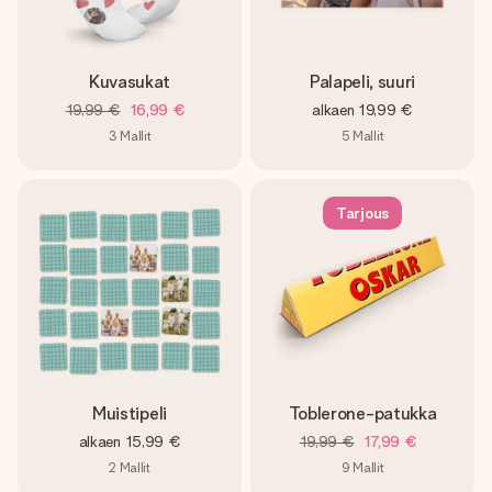
Kuvasukat
Palapeli, suuri
19,99 €
16,99 €
alkaen
19,99 €
3
Mallit
5
Mallit
Tarjous
Muistipeli
Toblerone-patukka
alkaen
15,99 €
19,99 €
17,99 €
2
Mallit
9
Mallit