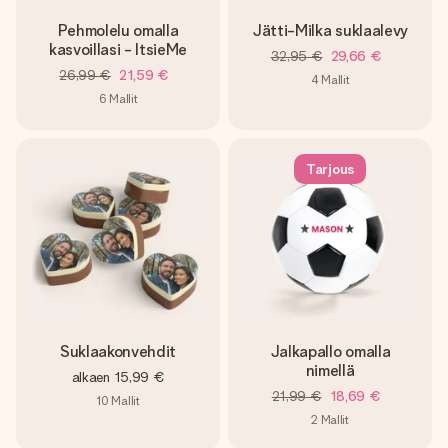
Pehmolelu omalla
Jätti-Milka suklaalevy
kasvoillasi - ItsieMe
32,95 €
29,66 €
26,99 €
21,59 €
4
Mallit
6
Mallit
Tarjous
Suklaakonvehdit
Jalkapallo omalla
nimellä
alkaen
15,99 €
21,99 €
18,69 €
10
Mallit
2
Mallit