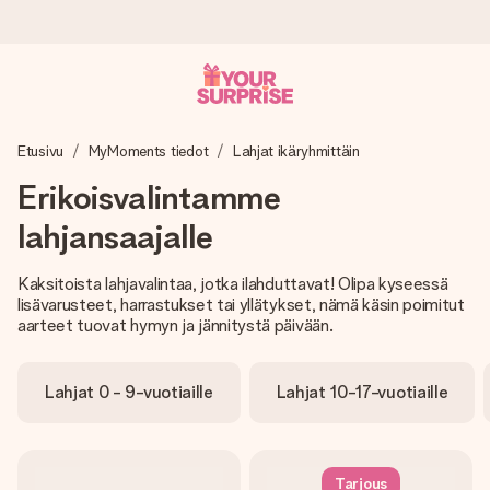
Tilaa tänään, lähetys 1 arkipäivässä
Etusivu
MyMoments tiedot
Lahjat ikäryhmittäin
Valmistamme lahjasi huolella ja lähetämme sen hetkessä,
jotta voit antaa sen juuri oikeaan aikaan, kun sillä on eniten
Erikoisvalintamme
merkitystä.
lahjansaajalle
Kaksitoista lahjavalintaa, jotka ilahduttavat! Olipa kyseessä
4,8 (+15 000 arvostelun perusteella)
lisävarusteet, harrastukset tai yllätykset, nämä käsin poimitut
Lahjamme inspiroivat. Asiakkaiden arvosana on 4,8 Google
aarteet tuovat hymyn ja jännitystä päivään.
Reviewsissä.
Lahjat 0 - 9-vuotiaille
Lahjat 10-17-vuotiaille
Ilmainen tervehdyskortti
Tilaa tänään – personoitu lahja valmistuu ja lähtee matkaan
Tarjous