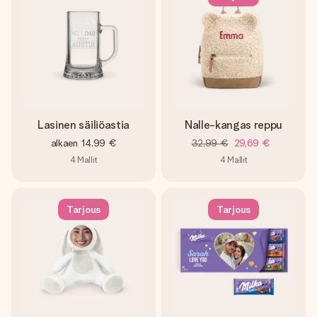
nopeammin kuin ehdit sanoa “yllätys!”
Lasinen säiliöastia
Nalle-kangas reppu
alkaen
14,99 €
32,99 €
29,69 €
4
Mallit
4
Mallit
Tarjous
Tarjous