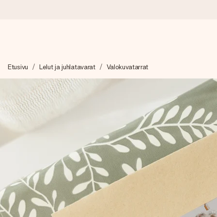
Tilaa tänään, lähetys 1 arkipäivässä
Etusivu
Lelut ja juhlatavarat
Valokuvatarrat
Valmistamme lahjasi huolella ja lähetämme sen hetkessä, jotta vo
merkitystä.
4,8 (+15 000 arvostelun perusteella)
Lahjamme inspiroivat. Asiakkaiden arvosana on 4,8 Google Re
Ilmainen tervehdyskortti
Tilaa tänään – personoitu lahja valmistuu ja lähtee matkaan no