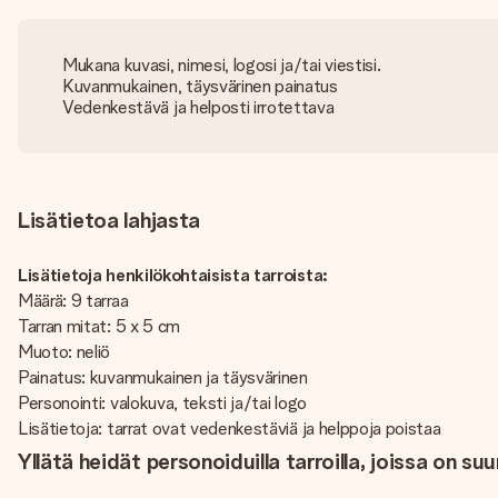
Mukana kuvasi, nimesi, logosi ja/tai viestisi.
Kuvanmukainen, täysvärinen painatus
Vedenkestävä ja helposti irrotettava
Lisätietoa lahjasta
Lisätietoja henkilökohtaisista tarroista:
Määrä: 9 tarraa
Tarran mitat: 5 x 5 cm
Muoto: neliö
Painatus: kuvanmukainen ja täysvärinen
Personointi: valokuva, teksti ja/tai logo
Lisätietoja: tarrat ovat vedenkestäviä ja helppoja poistaa
Yllätä heidät personoiduilla tarroilla, joissa on su