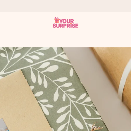
it antaa sen juuri oikeaan aikaan, kun sillä on eniten
viewsissä.
peammin kuin ehdit sanoa “yllätys!”