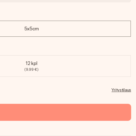
5x5cm
12 kpl
(9,99 €)
Yritystilaus