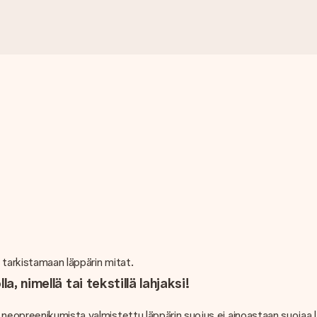
 tarkistamaan läppärin mitat.
, nimellä tai tekstillä lahjaksi!
neopreenikumista valmistettu läppärin suojus ei ainoastaan suojaa lä