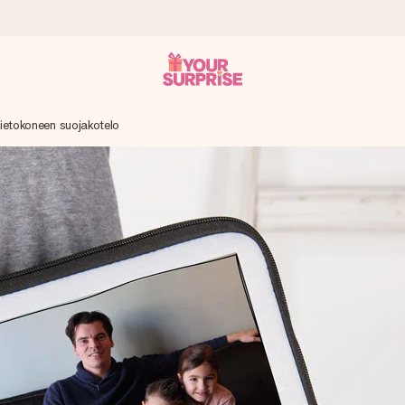
ietokoneen suojakotelo
it antaa sen juuri oikeaan aikaan, kun sillä on eniten
viewsissä.
peammin kuin ehdit sanoa “yllätys!”