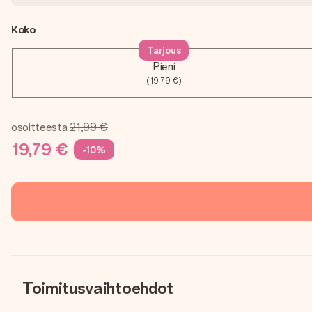
Koko
Tarjous
Pieni
(19,79 €)
osoitteesta
21,99 €
19,79 €
-10%
Toimitusvaihtoehdot