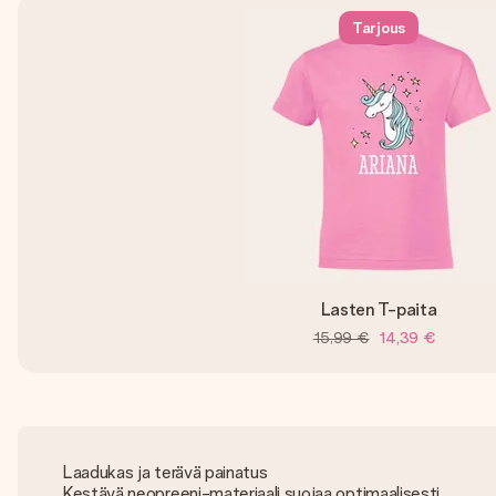
Tarjous
Lasten T-paita
15,99 €
14,39 €
Laadukas ja terävä painatus
Kestävä neopreeni-materiaali suojaa optimaalisesti