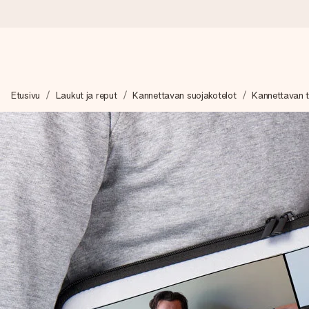
Tilaa tänään, lähetys 1 arkipäivässä
Etusivu
Laukut ja reput
Kannettavan suojakotelot
Kannettavan t
Valmistamme lahjasi huolella ja lähetämme sen hetkessä, jotta vo
merkitystä.
4,8 (+15 000 arvostelun perusteella)
Lahjamme inspiroivat. Asiakkaiden arvosana on 4,8 Google Re
Ilmainen tervehdyskortti
Tilaa tänään – personoitu lahja valmistuu ja lähtee matkaan no