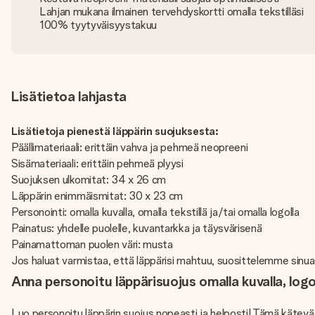
Lahjan mukana ilmainen tervehdyskortti omalla tekstilläsi
100% tyytyväisyystakuu
Lisätietoa lahjasta
Lisätietoja pienestä läppärin suojuksesta:
Päällimateriaali: erittäin vahva ja pehmeä neopreeni
Sisämateriaali: erittäin pehmeä plyysi
Suojuksen ulkomitat: 34 x 26 cm
Läppärin enimmäismitat: 30 x 23 cm
Personointi: omalla kuvalla, omalla tekstillä ja/tai omalla logolla
Painatus: yhdelle puolelle, kuvantarkka ja täysvärisenä
Painamattoman puolen väri: musta
Jos haluat varmistaa, että läppärisi mahtuu, suosittelemme sinua
Anna personoitu läppärisuojus omalla kuvalla, logolla
Luo personoitu läppärin suojus nopeasti ja helposti! Tämä kätevä 