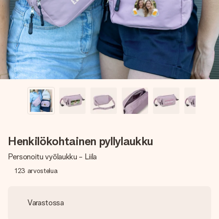
nopeammin kuin ehdit sanoa “yllätys!”
Henkilökohtainen pyllylaukku
Personoitu vyölaukku - Liila
123
arvostelua
Varastossa