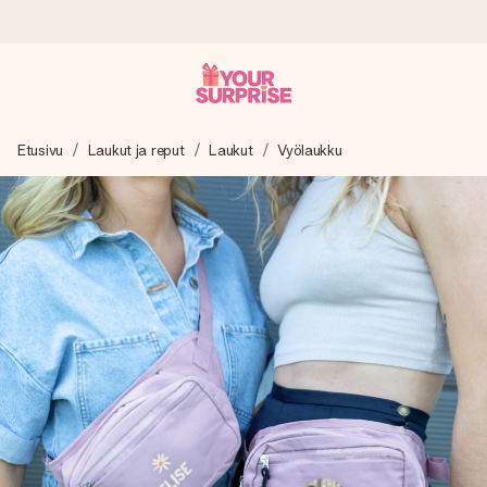
Tilaa tänään, lähetys 1 arkipäivässä
Etusivu
Laukut ja reput
Laukut
Vyölaukku
Valmistamme lahjasi huolella ja lähetämme sen hetkessä,
jotta voit antaa sen juuri oikeaan aikaan, kun sillä on eniten
merkitystä.
4,8 (+15 000 arvostelun perusteella)
Lahjamme inspiroivat. Asiakkaiden arvosana on 4,8 Google
Reviewsissä.
Ilmainen tervehdyskortti
Tilaa tänään – personoitu lahja valmistuu ja lähtee matkaan