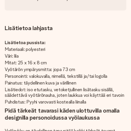
Lisätietoa lahjasta
Lisätietoa pussista:
Materiaali: polyesteri
Väri: lila
Mitat: 25 x 16 x 8 cm
Vyötärön ympärysmitta: jopa 73 cm
Personointi: valokuvalla, nimellä, tekstillä ja/tai logolla
Painatus: täydellinen kuva ja värillinen
Lisätiedot: iso etutasku, vetoketjullinen lisätasku sisällä,
säädettävä vyötärönauha, joten laukkua voi käyttää eri tavoin
Puhdistus: Pyyhi varovasti kostealla liinalla
Pidä tärkeät tavarasi käden ulottuvilla omalla
designilla personoidussa vyölaukussa
Vyölaukku on täydellinen tapa pitää kaikki tärkeät tavarat