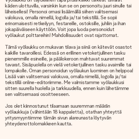
käden ulottuvilla, varsinkin kun se on personoitu juuri sinulle tai
läheisellesi! Personoi omasi lisäämällä siihen valitsemasi
valokuva, omalla nimellä, logolla ja/tai tekstillä. Se sopii
erinomaisesti retkeilyyn, festareille, ostoksille, juhliin ja ihan
jokapäiväiseen käyttöön. Voit jopa luoda personoidut
vyölaukut polttareihin! Mahdollisuudet ovat rajattomat.
Tämä vyölaukku on mukavan tilava ja siinä on kätevät osastot
kaikille tavaroillesi. Edessä on erillinen vetoketjullinen tasku
pienemmille esineille, ja päälokeroon mahtuvat suuremmat
tavarat. Sisäpuolella on vielä vetoketjullinen tasku avaimille tai
lompakolle. Oman personoidun vyölaukun luominen on helppoa!
Lisää vain valitsemasi valokuva, omalla nimellä, logolla ja/tai
tekstillä online-editoriimme. Me valmistamme vyölaukkusi
sitten suurella huolella ja tarkkuudella, ennen kuin lähetämme
sen valitsemaasi osoitteeseen.
Jos olet kiinnostunut tilaamaan suuremman määrän
vyölaukkuja (vähintään 18 kappaletta), otathan yhteyttä
yritysmyyntiimme tämän sivun alareunasta löytyvän
yhteydenottolomakkeen kautta.