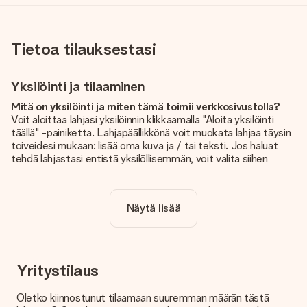
Tietoa tilauksestasi
Yksilöinti ja tilaaminen
Mitä on yksilöinti ja miten tämä toimii verkkosivustolla?
Voit aloittaa lahjasi yksilöinnin klikkaamalla "Aloita yksilöinti
täällä" -painiketta. Lahjapäällikkönä voit muokata lahjaa täysin
toiveidesi mukaan: lisää oma kuva ja / tai teksti. Jos haluat
tehdä lahjastasi entistä yksilöllisemmän, voit valita siihen
kauniin kuvioinnin.
Sisältyykö yksilöinti hintaan?
Näytä lisää
Sivustolla näkyvä hinta sisältää lahjasi yksilöinnin. Hauskaa ja
helppoa!
Kuinka tiedän, onko kuvani tarpeeksi laadukas?
Haluamme varmistaa, että olet täysin tyytyväinen lahjaasi.
Yritystilaus
Siksi on tärkeää käyttää korkealaatuisia valokuvia. Jos olet
epävarma kuvan laadusta, ota yhteyttä
Oletko kiinnostunut tilaamaan suuremman määrän tästä
asiakaspalvelutiimiimme ja liitä valokuva tilaamasi lahjan