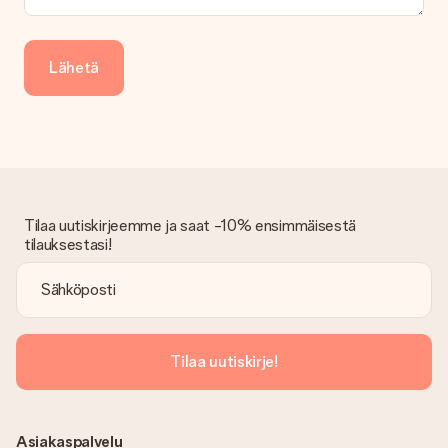
Saapunut lahja
Entä jos lahja ei ole täysin mieleeni?
Lähetä
Olemme syvästi pahoillamme, että lahjasi ei ole sinun mielesi
mukaan. Ota yhteyttä asiakaspalveluun, niin he ovat valmiit
auttamaan sinua löytämään sopivan ratkaisun.
Onko lasku lähetetty tilauksen mukana?
Tilauksen kanssa ei lähetetä laskua. Saat aina laskun
vahvistusviestissä ja voit aina löytää sen MySurprise-tilillesi.
Tämä tarkoittaa sitä, että lahja toimitetaan suoraan
Tilaa uutiskirjeemme ja saat -10% ensimmäisestä
vastaanottajalle, mikä tekee siitä todellisen yllätyksen!
tilauksestasi!
Tilaa uutiskirje!
Asiakaspalvelu