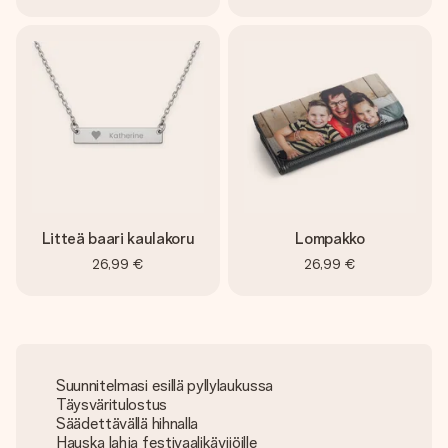
Litteä baari kaulakoru
Lompakko
26,99 €
26,99 €
Suunnitelmasi esillä pyllylaukussa
Täysväritulostus
Säädettävällä hihnalla
Hauska lahja festivaalikävijöille