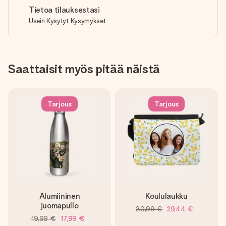
Tietoa tilauksestasi
Usein Kysytyt Kysymykset
Saattaisit myös pitää näistä
Tarjous
Tarjous
Alumiininen
Koululaukku
juomapullo
30,99 €
29,44 €
19,99 €
17,99 €