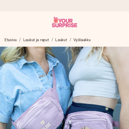
Tilaa tänään, lähetys 1 arkipäivässä
Etusivu
Laukut ja reput
Laukut
Vyölaukku
Valmistamme lahjasi huolella ja lähetämme sen hetkessä,
jotta voit antaa sen juuri oikeaan aikaan, kun sillä on eniten
merkitystä.
4,8 (+15 000 arvostelun perusteella)
Lahjamme inspiroivat. Asiakkaiden arvosana on 4,8 Google
Reviewsissä.
Ilmainen tervehdyskortti
Tilaa tänään – personoitu lahja valmistuu ja lähtee matkaan