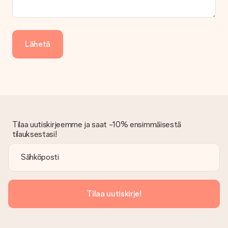
lahjasi lähettämisestä ylimääräiset 3 päivää.
Saapunut lahja
Entä jos lahja ei ole täysin mieleeni?
Lähetä
Olemme syvästi pahoillamme, että lahjasi ei ole sinun mielesi
mukaan. Ota yhteyttä asiakaspalveluun, niin he ovat valmiit
auttamaan sinua löytämään sopivan ratkaisun.
Onko lasku lähetetty tilauksen mukana?
Tilauksen kanssa ei lähetetä laskua. Saat aina laskun
vahvistusviestissä ja voit aina löytää sen MySurprise-tilillesi.
Tämä tarkoittaa sitä, että lahja toimitetaan suoraan
Tilaa uutiskirjeemme ja saat -10% ensimmäisestä
vastaanottajalle, mikä tekee siitä todellisen yllätyksen!
tilauksestasi!
Tilaa uutiskirje!