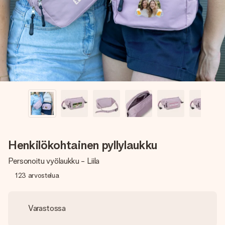
nopeammin kuin ehdit sanoa “yllätys!”
Henkilökohtainen pyllylaukku
Personoitu vyölaukku - Liila
123
arvostelua
Varastossa