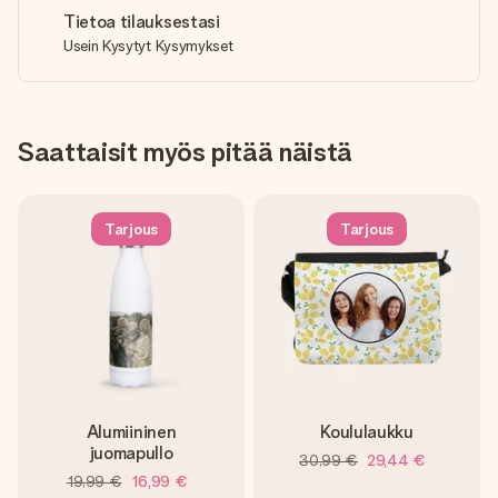
Tietoa tilauksestasi
Usein Kysytyt Kysymykset
Saattaisit myös pitää näistä
Tarjous
Tarjous
Alumiininen
Koululaukku
juomapullo
30,99 €
29,44 €
19,99 €
16,99 €