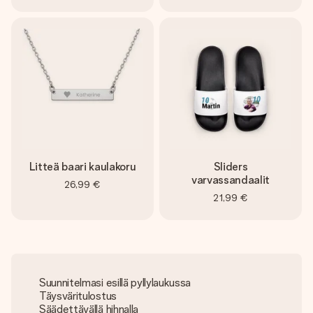
Litteä baari kaulakoru
Sliders
varvassandaalit
26,99 €
21,99 €
Suunnitelmasi esillä pyllylaukussa
Täysväritulostus
Säädettävällä hihnalla