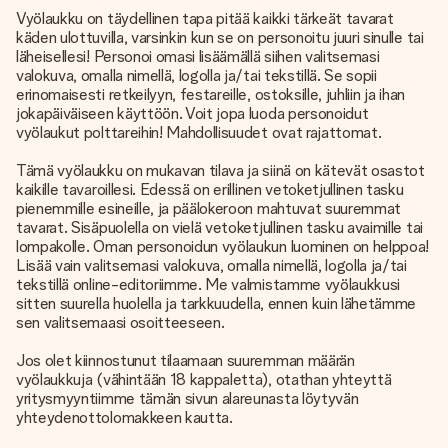
Vyölaukku on täydellinen tapa pitää kaikki tärkeät tavarat
käden ulottuvilla, varsinkin kun se on personoitu juuri sinulle tai
läheisellesi! Personoi omasi lisäämällä siihen valitsemasi
valokuva, omalla nimellä, logolla ja/tai tekstillä. Se sopii
erinomaisesti retkeilyyn, festareille, ostoksille, juhliin ja ihan
jokapäiväiseen käyttöön. Voit jopa luoda personoidut
vyölaukut polttareihin! Mahdollisuudet ovat rajattomat.
Tämä vyölaukku on mukavan tilava ja siinä on kätevät osastot
kaikille tavaroillesi. Edessä on erillinen vetoketjullinen tasku
pienemmille esineille, ja päälokeroon mahtuvat suuremmat
tavarat. Sisäpuolella on vielä vetoketjullinen tasku avaimille tai
lompakolle. Oman personoidun vyölaukun luominen on helppoa!
Lisää vain valitsemasi valokuva, omalla nimellä, logolla ja/tai
tekstillä online-editoriimme. Me valmistamme vyölaukkusi
sitten suurella huolella ja tarkkuudella, ennen kuin lähetämme
sen valitsemaasi osoitteeseen.
Jos olet kiinnostunut tilaamaan suuremman määrän
vyölaukkuja (vähintään 18 kappaletta), otathan yhteyttä
yritysmyyntiimme tämän sivun alareunasta löytyvän
yhteydenottolomakkeen kautta.