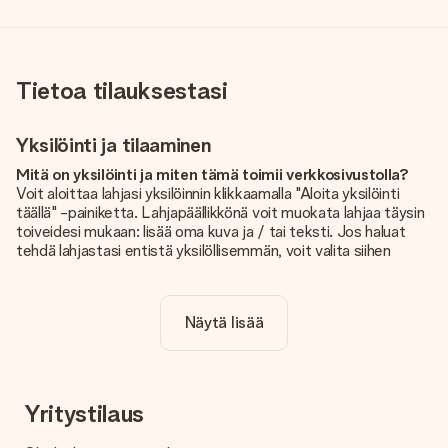
Tietoa tilauksestasi
Yksilöinti ja tilaaminen
Mitä on yksilöinti ja miten tämä toimii verkkosivustolla?
Voit aloittaa lahjasi yksilöinnin klikkaamalla "Aloita yksilöinti
täällä" -painiketta. Lahjapäällikkönä voit muokata lahjaa täysin
toiveidesi mukaan: lisää oma kuva ja / tai teksti. Jos haluat
tehdä lahjastasi entistä yksilöllisemmän, voit valita siihen
kauniin kuvioinnin.
Sisältyykö yksilöinti hintaan?
Näytä lisää
Sivustolla näkyvä hinta sisältää lahjasi yksilöinnin. Hauskaa ja
helppoa!
Kuinka tiedän, onko kuvani tarpeeksi laadukas?
Haluamme varmistaa, että olet täysin tyytyväinen lahjaasi.
Yritystilaus
Siksi on tärkeää käyttää korkealaatuisia valokuvia. Jos olet
epävarma kuvan laadusta, ota yhteyttä