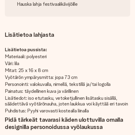
Hauska lahja festivaalikävijöille
Lisätietoa lahjasta
Lisätietoa pussista:
Materiaali: polyesteri
Väri: lila
Mitat: 25 x 16 x 8 cm
Vyötärön ympärysmitta: jopa 73 cm
Personointi: valokuvalla, nimellä, tekstillä ja/tai logolla
Painatus: täydellinen kuva ja värillinen
Lisätiedot: iso etutasku, vetoketjullinen lisätasku sisällä,
säädettävä vyötärönauha, joten laukkua voi käyttää eri tavoin
Puhdistus: Pyyhi varovasti kostealla liinalla
Pidä tärkeät tavarasi käden ulottuvilla omalla
designilla personoidussa vyölaukussa