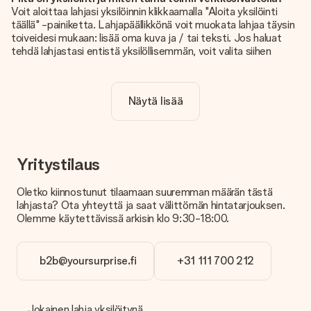
Voit aloittaa lahjasi yksilöinnin klikkaamalla "Aloita yksilöinti
täällä" -painiketta. Lahjapäällikkönä voit muokata lahjaa täysin
toiveidesi mukaan: lisää oma kuva ja / tai teksti. Jos haluat
tehdä lahjastasi entistä yksilöllisemmän, voit valita siihen
kauniin kuvioinnin.
Sisältyykö yksilöinti hintaan?
Näytä lisää
Sivustolla näkyvä hinta sisältää lahjasi yksilöinnin. Hauskaa ja
helppoa!
Kuinka tiedän, onko kuvani tarpeeksi laadukas?
Haluamme varmistaa, että olet täysin tyytyväinen lahjaasi.
Yritystilaus
Siksi on tärkeää käyttää korkealaatuisia valokuvia. Jos olet
epävarma kuvan laadusta, ota yhteyttä
Oletko kiinnostunut tilaamaan suuremman määrän tästä
asiakaspalvelutiimiimme ja liitä valokuva tilaamasi lahjan
lahjasta? Ota yhteyttä ja saat välittömän hintatarjouksen.
mukana. He voivat sitten tarkistaa laadun puolestasi!
Olemme käytettävissä arkisin klo 9:30-18:00.
Mitä formaatteja voin ladata?
Voit ladata editoriin JPG- ja PNG-tiedostoja. Vai onko sinulla
b2b@yoursurprise.fi
+31 111 700 212
kuva eri formaatissa? Ota yhteyttä asiakaspalveluun. He
auttavat sinua mielellään, jotta voit tehdä haluamasi lahjan!
Entä jos haluamasi väri tai vaihtoehto ei ole
Jokainen lahja yksilöitynä