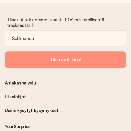
Onko lasku lähetetty tilauksen mukana?
Tilauksen kanssa ei lähetetä laskua. Saat aina laskun
vahvistusviestissä ja voit aina löytää sen MySurprise-tilillesi.
Tämä tarkoittaa sitä, että lahja toimitetaan suoraan
Tilaa uutiskirjeemme ja saat -10% ensimmäisestä
vastaanottajalle, mikä tekee siitä todellisen yllätyksen!
tilauksestasi!
Tilaa uutiskirje!
Asiakaspalvelu
Liikelahjat
Usein kysytyt kysymykset
YourSurprise