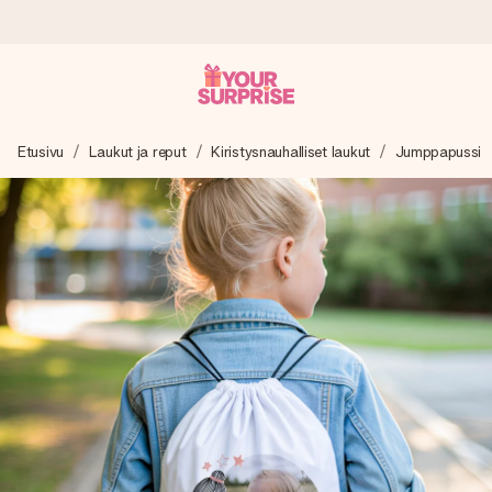
Tilaa tänään, lähetys 1 arkipäivässä
Etusivu
Laukut ja reput
Kiristysnauhalliset laukut
Jumppapussi
Valmistamme lahjasi huolella ja lähetämme sen hetkessä,
jotta voit antaa sen juuri oikeaan aikaan, kun sillä on eniten
merkitystä.
4,8 (+15 000 arvostelun perusteella)
Lahjamme inspiroivat. Asiakkaiden arvosana on 4,8 Google
Reviewsissä.
Ilmainen tervehdyskortti
Tilaa tänään – personoitu lahja valmistuu ja lähtee matkaan