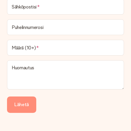
Toimitusaika löytyy lahjan tuotesivulta. Voit luottaa siihen,
Sähköpostisi
että operaattorimme toimittaa lahjasi tänä päivänä.
Mitä toimitusvaihtoehtoja voin valita?
Tällä hetkellä ei ole (vielä) mahdollista valita
Puhelinnumerosi
toimitusvaihtoehtoa. Halutessasi tilauksen lähetetään joko
paketti tai postilaatikon toimitus. Haluatko tietää, mikä
vaihtoehto tilauksesi kuuluu? Ota yhteyttä asiakaspalveluun.
Määrä (10+)
Maksu
Kuinka voin maksaa tilaukseni?
Tarjoamme seuraavat maksutavat: iDeal, Paypal, luottokortti,
Huomautus
lasku Klarna-palvelun kautta tai manuaalinen siirto. Jos
maksutapahtuma tapahtuu manuaalisesti, ota huomioon
lahjasi lähettämisestä ylimääräiset 3 päivää.
Saapunut lahja
Entä jos lahja ei ole täysin mieleeni?
Lähetä
Olemme syvästi pahoillamme, että lahjasi ei ole sinun mielesi
mukaan. Ota yhteyttä asiakaspalveluun, niin he ovat valmiit
auttamaan sinua löytämään sopivan ratkaisun.