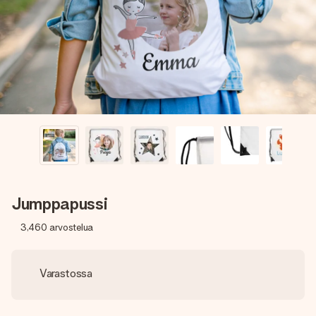
nopeammin kuin ehdit sanoa “yllätys!”
Jumppapussi
3,460
arvostelua
Varastossa