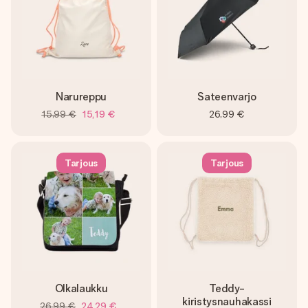
Narureppu
Sateenvarjo
15,99 €
15,19 €
26,99 €
Tarjous
Tarjous
Olkalaukku
Teddy-
kiristysnauhakassi
26,99 €
24,29 €