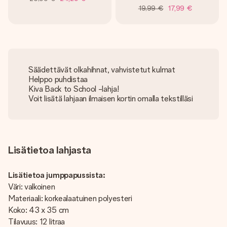
19,99 €
17,99 €
Säädettävät olkahihnat, vahvistetut kulmat
Helppo puhdistaa
Kiva Back to School -lahja!
Voit lisätä lahjaan ilmaisen kortin omalla tekstilläsi
Lisätietoa lahjasta
Lisätietoa jumppapussista:
Väri: valkoinen
Materiaali: korkealaatuinen polyesteri
Koko: 43 x 35 cm
Tilavuus: 12 litraa