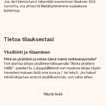
Jos olet kiinnostunut tekemään suuremman tilauksen tätä
tuotetta, ota yhteyttä liikelahjatiimiimme saadaksesi
lisätietoja.
Tietoa tilauksestasi
Yksilöinti ja tilaaminen
Mitä on yksilöinti ja miten tämä toimii verkkosivustolla?
Voit aloittaa lahjasi yksilöinnin klikkaamalla "Aloita yksilöinti
täällä" -painiketta. Lahjapäällikkönä voit muokata lahjaa täysin
toiveidesi mukaan: lisää oma kuva ja / tai teksti. Jos haluat
tehdä lahjastasi entistä yksilöllisemmän, voit valita siihen
kauniin kuvioinnin.
Sisältyykö yksilöinti hintaan?
Näytä lisää
Sivustolla näkyvä hinta sisältää lahjasi yksilöinnin. Hauskaa ja
helppoa!