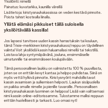
Yksilöinti: nimellä
Painatus: kuvatarkka, kauniilla väreillä
Lisätietoja: kiristysnauhakassissa on veden kestävä pinnoite.
Poista tahrat kostealla liinalla.
Yllätä elämäsi pikkuiset tällä suloisella
yksilöitävällä kassilla!
Jos lapsesi tarvitsee uuden kassin harrastuksiin tai kouluun,
tämä Trixie-merkkinen kiristysnauhakassi/reppu on täydellinen
valinta! Voit yksilöidä kassin haluamallasi nimellä tai tekstillä.
Loistava lahja syntymäpäivänä, jouluna, ensimmäiselle
uimatunnille tai ensimmäiseen koulupäivään.
Tämä persoonallinen laukku on valmistettu 100 % puuvillasta,
joten se on erittäin kevyt kantaa ja helppo puhdistaa. Siinä on
myös vettä hylkivä pinnoite. Kiristysnyörit mahdollistavat
kassin avaamisen ja sulkemisen helposti. Laukun sisäpuolella
on paikka omalle nimelle ja pienille tavaroille. Persoonallisen
kiristysnauhakassin luominen on helppoa! Lisää vain valitsemasi
nimi kassiin online-editorissamme. Tulostamme mallisi reppuun
erittäin huolellisesti ja tarkasti. Luo omasi nyt!