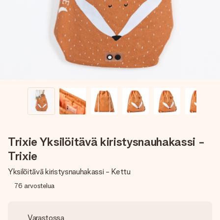
nopeammin kuin ehdit sanoa “yllätys!”
Trixie Yksilöitävä kiristysnauhakassi -
Trixie
Yksilöitävä kiristysnauhakassi - Kettu
76
arvostelua
Varastossa