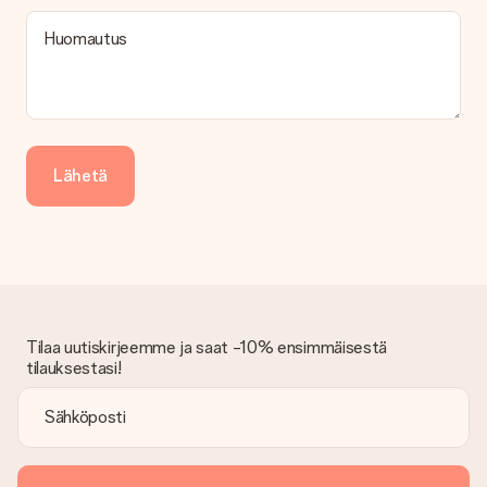
Kuinka voin maksaa tilaukseni?
Tarjoamme seuraavat maksutavat: iDeal, Paypal, luottokortti,
Huomautus
lasku Klarna-palvelun kautta tai manuaalinen siirto. Jos
maksutapahtuma tapahtuu manuaalisesti, ota huomioon
lahjasi lähettämisestä ylimääräiset 3 päivää.
Saapunut lahja
Entä jos lahja ei ole täysin mieleeni?
Lähetä
Olemme syvästi pahoillamme, että lahjasi ei ole sinun mielesi
mukaan. Ota yhteyttä asiakaspalveluun, niin he ovat valmiit
auttamaan sinua löytämään sopivan ratkaisun.
Onko lasku lähetetty tilauksen mukana?
Tilauksen kanssa ei lähetetä laskua. Saat aina laskun
vahvistusviestissä ja voit aina löytää sen MySurprise-tilillesi.
Tämä tarkoittaa sitä, että lahja toimitetaan suoraan
Tilaa uutiskirjeemme ja saat -10% ensimmäisestä
vastaanottajalle, mikä tekee siitä todellisen yllätyksen!
tilauksestasi!