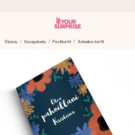
Tilaa tänään, lähetys 1 arkipäivässä
Etusivu
Kuvapalvelu
Postikortit
Anteeksi-kortti
Valmistamme lahjasi huolella ja lähetämme sen hetkessä,
jotta voit antaa sen juuri oikeaan aikaan, kun sillä on eniten
merkitystä.
4,8 (+15 000 arvostelun perusteella)
Lahjamme inspiroivat. Asiakkaiden arvosana on 4,8 Google
Reviewsissä.
Ilmainen tervehdyskortti
Tilaa tänään – personoitu lahja valmistuu ja lähtee matkaan