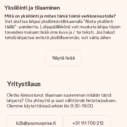
Yksilöinti ja tilaaminen
Mitä on yksilöinti ja miten tämä toimii verkkosivustolla?
Voit aloittaa lahjasi yksilöinnin klikkaamalla "Aloita yksilöinti
täällä" -painiketta. Lahjapäällikkönä voit muokata lahjaa täysin
toiveidesi mukaan: lisää oma kuva ja / tai teksti. Jos haluat
tehdä lahjastasi entistä yksilöllisemmän, voit valita siihen
kauniin kuvioinnin.
Sisältyykö yksilöinti hintaan?
Näytä lisää
Sivustolla näkyvä hinta sisältää lahjasi yksilöinnin. Hauskaa ja
helppoa!
Kuinka tiedän, onko kuvani tarpeeksi laadukas?
Haluamme varmistaa, että olet täysin tyytyväinen lahjaasi.
Yritystilaus
Siksi on tärkeää käyttää korkealaatuisia valokuvia. Jos olet
epävarma kuvan laadusta, ota yhteyttä
Oletko kiinnostunut tilaamaan suuremman määrän tästä
asiakaspalvelutiimiimme ja liitä valokuva tilaamasi lahjan
lahjasta? Ota yhteyttä ja saat välittömän hintatarjouksen.
mukana. He voivat sitten tarkistaa laadun puolestasi!
Olemme käytettävissä arkisin klo 9:30-18:00.
Mitä formaatteja voin ladata?
Voit ladata editoriin JPG- ja PNG-tiedostoja. Vai onko sinulla
b2b@yoursurprise.fi
+31 111 700 212
kuva eri formaatissa? Ota yhteyttä asiakaspalveluun. He