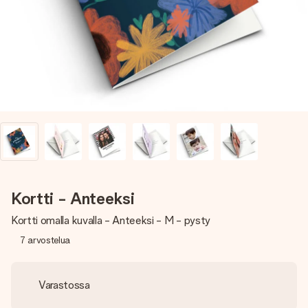
nopeammin kuin ehdit sanoa “yllätys!”
Kortti - Anteeksi
Kortti omalla kuvalla - Anteeksi - M - pysty
7
arvostelua
Varastossa