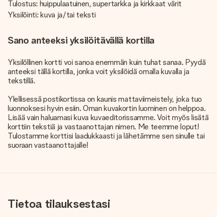
Tulostus: huippulaatuinen, supertarkka ja kirkkaat värit
Yksilöinti: kuva ja/tai teksti
Sano anteeksi yksilöitävällä kortilla
Yksilöllinen kortti voi sanoa enemmän kuin tuhat sanaa. Pyydä
anteeksi tällä kortilla, jonka voit yksilöidä omalla kuvalla ja
tekstillä.
Ylellisessä postikortissa on kaunis mattaviimeistely, joka tuo
luonnoksesi hyvin esiin. Oman kuvakortin luominen on helppoa.
Lisää vain haluamasi kuva kuvaeditorissamme. Voit myös lisätä
korttiin tekstiä ja vastaanottajan nimen. Me teemme loput!
Tulostamme korttisi laadukkaasti ja lähetämme sen sinulle tai
suoraan vastaanottajalle!
Tietoa tilauksestasi