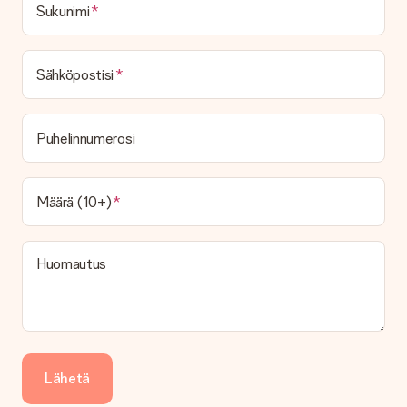
Ei ole mahdollista valita tiettyä toimituspäivää.
Sukunimi
Mikä on toimitusaika ja milloin saan lahjani?
Toimitusaika löytyy lahjan tuotesivulta. Voit luottaa siihen,
Sähköpostisi
että operaattorimme toimittaa lahjasi tänä päivänä.
Mitä toimitusvaihtoehtoja voin valita?
Tällä hetkellä ei ole (vielä) mahdollista valita
Puhelinnumerosi
toimitusvaihtoehtoa. Halutessasi tilauksen lähetetään joko
paketti tai postilaatikon toimitus. Haluatko tietää, mikä
vaihtoehto tilauksesi kuuluu? Ota yhteyttä asiakaspalveluun.
Määrä (10+)
Maksu
Kuinka voin maksaa tilaukseni?
Tarjoamme seuraavat maksutavat: iDeal, Paypal, luottokortti,
Huomautus
lasku Klarna-palvelun kautta tai manuaalinen siirto. Jos
maksutapahtuma tapahtuu manuaalisesti, ota huomioon
lahjasi lähettämisestä ylimääräiset 3 päivää.
Saapunut lahja
Entä jos lahja ei ole täysin mieleeni?
Lähetä
Olemme syvästi pahoillamme, että lahjasi ei ole sinun mielesi