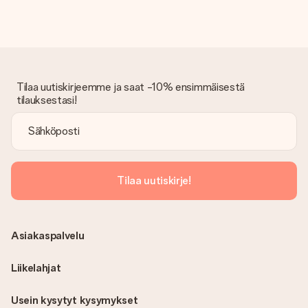
mukaan. Ota yhteyttä asiakaspalveluun, niin he ovat valmiit
auttamaan sinua löytämään sopivan ratkaisun.
Onko lasku lähetetty tilauksen mukana?
Tilauksen kanssa ei lähetetä laskua. Saat aina laskun
vahvistusviestissä ja voit aina löytää sen MySurprise-tilillesi.
Tämä tarkoittaa sitä, että lahja toimitetaan suoraan
Tilaa uutiskirjeemme ja saat -10% ensimmäisestä
vastaanottajalle, mikä tekee siitä todellisen yllätyksen!
tilauksestasi!
Tilaa uutiskirje!
Asiakaspalvelu
Liikelahjat
Usein kysytyt kysymykset