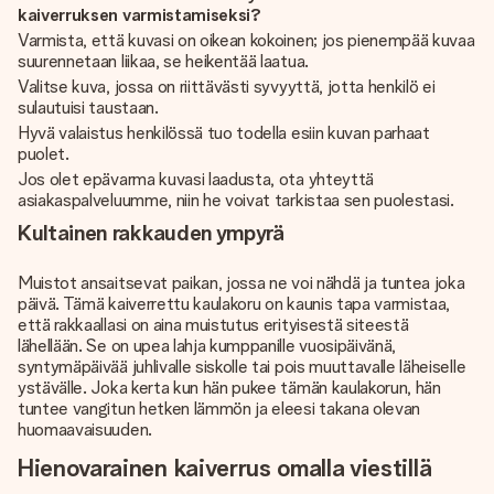
kaiverruksen varmistamiseksi?
Varmista, että kuvasi on oikean kokoinen; jos pienempää kuvaa
suurennetaan liikaa, se heikentää laatua.
Valitse kuva, jossa on riittävästi syvyyttä, jotta henkilö ei
sulautuisi taustaan.
Hyvä valaistus henkilössä tuo todella esiin kuvan parhaat
puolet.
Jos olet epävarma kuvasi laadusta, ota yhteyttä
asiakaspalveluumme, niin he voivat tarkistaa sen puolestasi.
Kultainen rakkauden ympyrä
Muistot ansaitsevat paikan, jossa ne voi nähdä ja tuntea joka
päivä. Tämä kaiverrettu kaulakoru on kaunis tapa varmistaa,
että rakkaallasi on aina muistutus erityisestä siteestä
lähellään. Se on upea lahja kumppanille vuosipäivänä,
syntymäpäivää juhlivalle siskolle tai pois muuttavalle läheiselle
ystävälle. Joka kerta kun hän pukee tämän kaulakorun, hän
tuntee vangitun hetken lämmön ja eleesi takana olevan
huomaavaisuuden.
Hienovarainen kaiverrus omalla viestillä