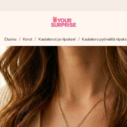
Tilaa tänään, lähetys 1 arkipäivässä
Etusivu
Korut
Kaulakorut ja riipukset
Kaulakoru pyöreällä riipuks
Valmistamme lahjasi huolella ja lähetämme sen hetkessä,
jotta voit antaa sen juuri oikeaan aikaan, kun sillä on eniten
merkitystä.
4,8 (+15 000 arvostelun perusteella)
Lahjamme inspiroivat. Asiakkaiden arvosana on 4,8 Google
Reviewsissä.
Ilmainen tervehdyskortti
Tilaa tänään – personoitu lahja valmistuu ja lähtee matkaan