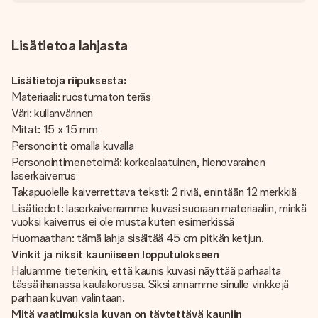
Lisätietoa lahjasta
Lisätietoja riipuksesta:
Materiaali: ruostumaton teräs
Väri: kullanvärinen
Mitat: 15 x 15 mm
Personointi: omalla kuvalla
Personointimenetelmä: korkealaatuinen, hienovarainen
laserkaiverrus
Takapuolelle kaiverrettava teksti: 2 riviä, enintään 12 merkkiä
Lisätiedot: laserkaiverramme kuvasi suoraan materiaaliin, minkä
vuoksi kaiverrus ei ole musta kuten esimerkissä
Huomaathan: tämä lahja sisältää 45 cm pitkän ketjun.
Vinkit ja niksit kauniiseen lopputulokseen
Haluamme tietenkin, että kaunis kuvasi näyttää parhaalta
tässä ihanassa kaulakorussa. Siksi annamme sinulle vinkkejä
parhaan kuvan valintaan.
Mitä vaatimuksia kuvan on täytettävä kauniin