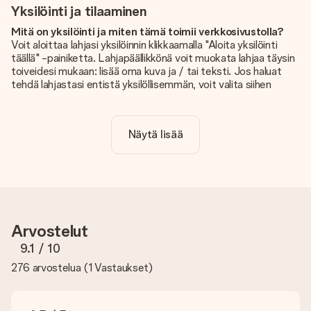
Yksilöinti ja tilaaminen
Mitä on yksilöinti ja miten tämä toimii verkkosivustolla?
Voit aloittaa lahjasi yksilöinnin klikkaamalla "Aloita yksilöinti
täällä" -painiketta. Lahjapäällikkönä voit muokata lahjaa täysin
toiveidesi mukaan: lisää oma kuva ja / tai teksti. Jos haluat
tehdä lahjastasi entistä yksilöllisemmän, voit valita siihen
kauniin kuvioinnin.
Sisältyykö yksilöinti hintaan?
Näytä lisää
Sivustolla näkyvä hinta sisältää lahjasi yksilöinnin. Hauskaa ja
helppoa!
Kuinka tiedän, onko kuvani tarpeeksi laadukas?
Haluamme varmistaa, että olet täysin tyytyväinen lahjaasi.
Siksi on tärkeää käyttää korkealaatuisia valokuvia. Jos olet
epävarma kuvan laadusta, ota yhteyttä
Arvostelut
asiakaspalvelutiimiimme ja liitä valokuva tilaamasi lahjan
mukana. He voivat sitten tarkistaa laadun puolestasi!
9.1
/ 10
276 arvostelua
(
1 Vastaukset
)
Mitä formaatteja voin ladata?
Voit ladata editoriin JPG- ja PNG-tiedostoja. Vai onko sinulla
kuva eri formaatissa? Ota yhteyttä asiakaspalveluun. He
auttavat sinua mielellään, jotta voit tehdä haluamasi lahjan!