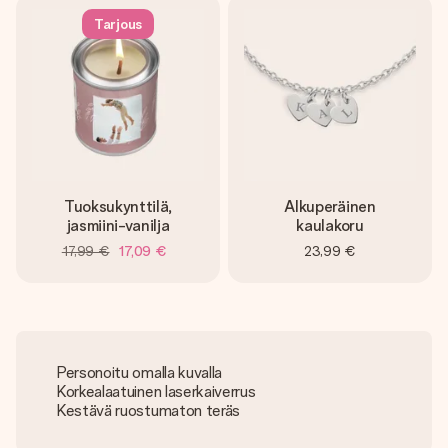
Tarjous
Tuoksukynttilä,
Alkuperäinen
jasmiini-vanilja
kaulakoru
17,99 €
17,09 €
23,99 €
Personoitu omalla kuvalla
Korkealaatuinen laserkaiverrus
Kestävä ruostumaton teräs