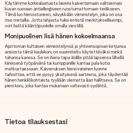
Käytämme korkealaatuista laseria kaivertamaan valitsemasi
kuvan suoraan antiallergiseen ruostumattomaan teräkseen.
Tämä luo hienostuneen, sävykkään viimeistelyn, joka on osa
itse metallia. Jotta lahjasta tulisi entistä merkityksellisempi,
voit lisätä kääntöpuolelle omalla viestillä.
Monipuolinen lisä hänen kokoelmaansa
Ajattoman kultaisen viimeistelynsä ja yhteensopivan ketjunsa
ansiosta tämä kaulakoru on suunniteltu käytettäväksi minkä
tahansa kanssa. Se on ihana tapa äidille pitää lapsensa lähellä
kiireisenä työpäivänä tai kumppanille kantaa pala kotia
matkustaessaan. Kaiverruksen hienovarainen luonne
tarkoittaa, että se pysyy yksityisenä aarteena, joka täydentää
hänen henkilökohtaista tyyliään olematta liian hallitseva. Se on
pieni koru, joka kantaa mukanaan valtavasti sydäntä.
Tietoa tilauksestasi