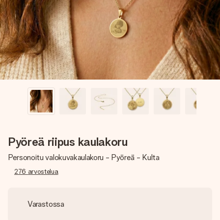
nopeammin kuin ehdit sanoa “yllätys!”
Pyöreä riipus kaulakoru
Personoitu valokuvakaulakoru - Pyöreä - Kulta
276
arvostelua
Varastossa