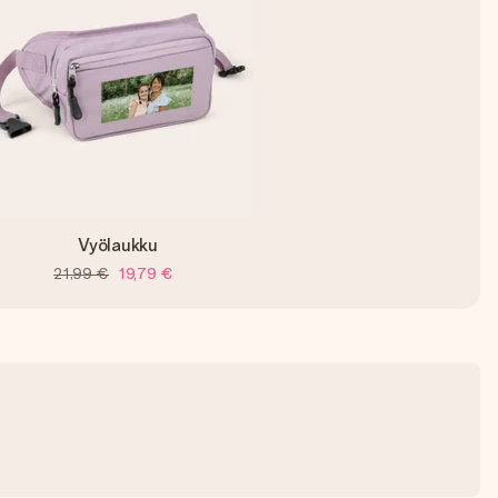
Vyölaukku
21,99 €
19,79 €