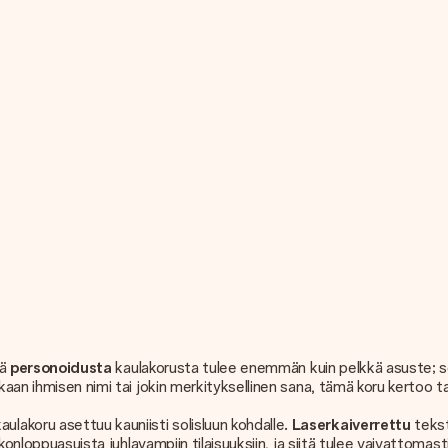
tä
personoidusta
kaulakorusta tulee enemmän kuin pelkkä asuste; se
kaan ihmisen nimi tai jokin merkityksellinen sana, tämä koru kertoo t
akoru asettuu kauniisti solisluun kohdalle.
Laserkaiverrettu
tekst
ikonloppuasuista juhlavampiin tilaisuuksiin, ja siitä tulee vaivattomast