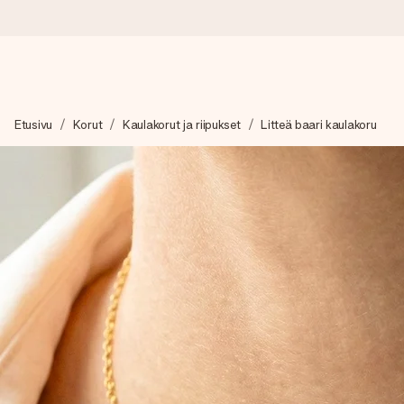
Tilaa tänään, lähetys 1 arkipäivässä
Etusivu
Korut
Kaulakorut ja riipukset
Litteä baari kaulakoru
Valmistamme lahjasi huolella ja lähetämme sen hetkessä, jotta vo
merkitystä.
4,8 (+15 000 arvostelun perusteella)
Lahjamme inspiroivat. Asiakkaiden arvosana on 4,8 Google Re
Ilmainen tervehdyskortti
Tilaa tänään – personoitu lahja valmistuu ja lähtee matkaan no