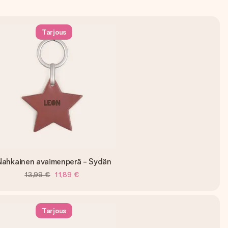
Tarjous
Nahkainen avaimenperä - Sydän
13,99 €
11,89 €
Tarjous