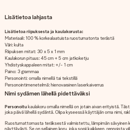
Lisätietoa lahjasta
Lisätietoa riipuksesta ja kaulakorusta:
Materiaali: 100 % korkealaatuista ruostumatonta terästä
Väri: kulta
Riipuksen mitat: 30 x 5 x 1 mm
Kaulakorun pituus: 45 cm + 5 cm jatkoketju
Yhdistyskappaleen mitat: +/- 1 cm
Paino: 3 grammaa
Personointi: omalla nimellä tai tekstillä
Personointimenetelmä: hienovarainen laserkaiverrus
Nimi sydämen lähellä pidettäväksi
Personoitu
kaulakoru omalla nimellä on jotain aivan erityistä. Täs
joka päivä lähellä sydäntä. Olipa kyseessä käyttäjän oma nimi, rak
Ruostumattomasta teräksestä valmistettu, lämpimän sävyinen kaul
näyttävästi. Se on sellainen koru, joka sopii kaikkeen, rennoista vi