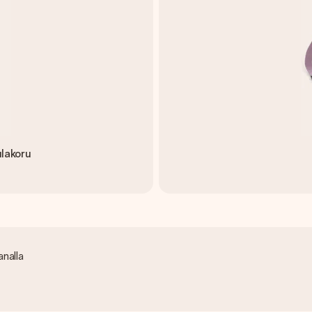
ulakoru
analla