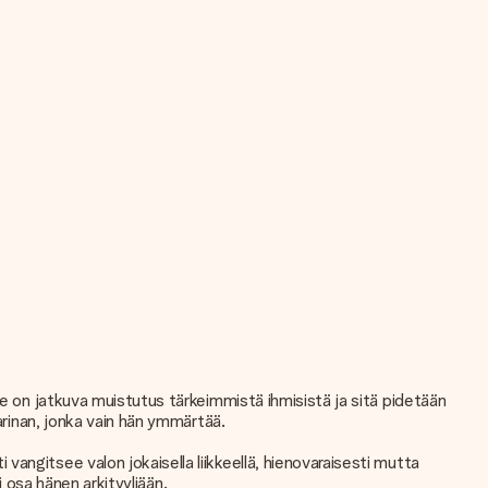
 on jatkuva muistutus tärkeimmistä ihmisistä ja sitä pidetään
arinan, jonka vain hän ymmärtää.
i vangitsee valon jokaisella liikkeellä, hienovaraisesti mutta
i osa hänen arkityyliään.