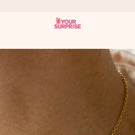
it antaa sen juuri oikeaan aikaan, kun sillä on eniten
viewsissä.
peammin kuin ehdit sanoa “yllätys!”