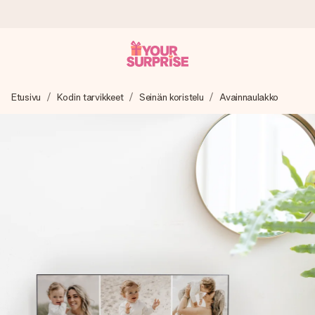
Tilaa tänään, lähetys 1 arkipäivässä
Etusivu
Kodin tarvikkeet
Seinän koristelu
Avainnaulakko
Valmistamme lahjasi huolella ja lähetämme sen hetkessä,
jotta voit antaa sen juuri oikeaan aikaan, kun sillä on eniten
merkitystä.
4,8 (+15 000 arvostelun perusteella)
Lahjamme inspiroivat. Asiakkaiden arvosana on 4,8 Google
Reviewsissä.
Ilmainen tervehdyskortti
Tilaa tänään – personoitu lahja valmistuu ja lähtee matkaan