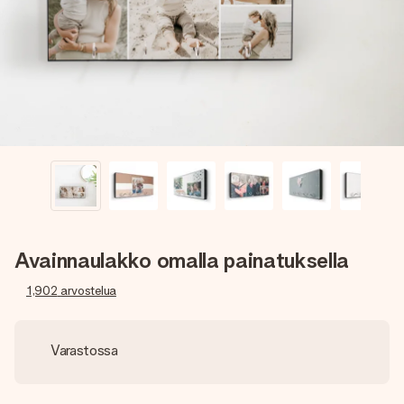
nopeammin kuin ehdit sanoa “yllätys!”
Avainnaulakko omalla painatuksella
1,902
arvostelua
Varastossa