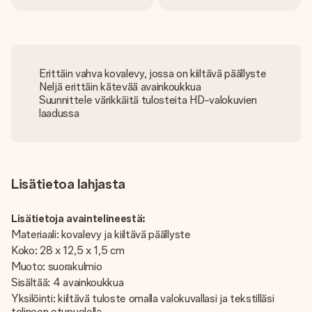
Erittäin vahva kovalevy, jossa on kiiltävä päällyste
Neljä erittäin kätevää avainkoukkua
Suunnittele värikkäitä tulosteita HD-valokuvien
laadussa
Lisätietoa lahjasta
Lisätietoja avaintelineestä:
Materiaali: kovalevy ja kiiltävä päällyste
Koko: 28 x 12,5 x 1,5 cm
Muoto: suorakulmio
Sisältää: 4 avainkoukkua
Yksilöinti: kiiltävä tuloste omalla valokuvallasi ja tekstilläsi
telineen etupuolella