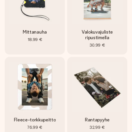
Mittanauha
Valokuvajuliste
ripustimella
18,99 €
30,99 €
Fleece-torkkupeitto
Rantapyyhe
76,99 €
32,99 €