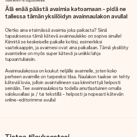
Älä enää päästä avaimia katoamaan - pidä ne
tallessa tämän yksilöidyn avainnaulakon avulla!
Oletko aina etsimässä avaimia joka paikasta? Siinä
tapauksessa tämä kätevä avainnaulakko on sopiva sinulle!
Kiinnitä se keskeiselle paikalle kotiisi, esimerkiksi
vaatekaappiin, ja avaimesi ovat aina paikallaan. Tämä yksilöity
avainteline on myös super kätevä ja uniikki lahja
tupaantuliaisiin.
Avainnaulakossa on koukut neljälle avaimelle, joten koko
perheen avaimille on tarpeeksi tilaa. Naulakon taakse on tehty
käteviä lovia, jolloin avaintelineen saa kiinnitettyä helposti
seinään. Tee avainnaulakosta todella ainutlaatuinen omalla
valokuvallasi ja / tai tekstillä - helposti ja nopeasti kätevän
online-editorimme avulla!
Tietoa tilauksestasi