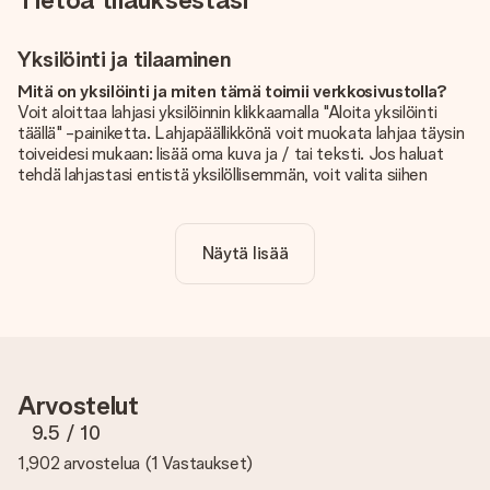
Yksilöinti ja tilaaminen
Mitä on yksilöinti ja miten tämä toimii verkkosivustolla?
Voit aloittaa lahjasi yksilöinnin klikkaamalla "Aloita yksilöinti
täällä" -painiketta. Lahjapäällikkönä voit muokata lahjaa täysin
toiveidesi mukaan: lisää oma kuva ja / tai teksti. Jos haluat
tehdä lahjastasi entistä yksilöllisemmän, voit valita siihen
kauniin kuvioinnin.
Sisältyykö yksilöinti hintaan?
Näytä lisää
Sivustolla näkyvä hinta sisältää lahjasi yksilöinnin. Hauskaa ja
helppoa!
Kuinka tiedän, onko kuvani tarpeeksi laadukas?
Haluamme varmistaa, että olet täysin tyytyväinen lahjaasi.
Siksi on tärkeää käyttää korkealaatuisia valokuvia. Jos olet
epävarma kuvan laadusta, ota yhteyttä
Arvostelut
asiakaspalvelutiimiimme ja liitä valokuva tilaamasi lahjan
mukana. He voivat sitten tarkistaa laadun puolestasi!
9.5
/ 10
1,902 arvostelua
(
1 Vastaukset
)
Mitä formaatteja voin ladata?
Voit ladata editoriin JPG- ja PNG-tiedostoja. Vai onko sinulla