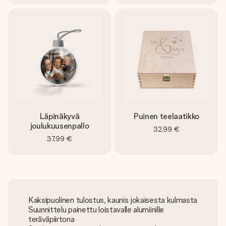
Läpinäkyvä
Puinen teelaatikko
joulukuusenpallo
32,99 €
37,99 €
Kaksipuolinen tulostus, kaunis jokaisesta kulmasta
Suunnittelu painettu loistavalle alumiinille
teräväpiirtona