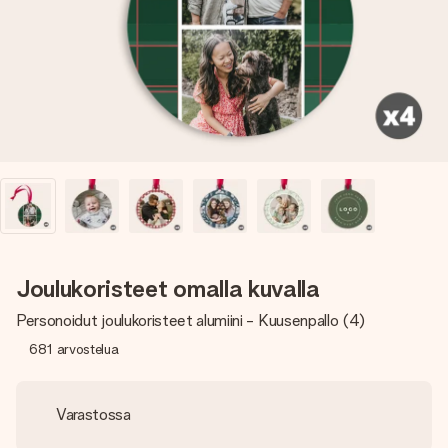
nopeammin kuin ehdit sanoa “yllätys!”
Joulukoristeet omalla kuvalla
Personoidut joulukoristeet alumiini - Kuusenpallo (4)
681
arvostelua
Varastossa