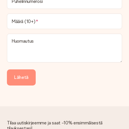
Puhelinnumerosi
toimitusvaihtoehtoa. Halutessasi tilauksen lähetetään joko
paketti tai postilaatikon toimitus. Haluatko tietää, mikä
vaihtoehto tilauksesi kuuluu? Ota yhteyttä asiakaspalveluun.
Määrä (10+)
Maksu
Kuinka voin maksaa tilaukseni?
Tarjoamme seuraavat maksutavat: iDeal, Paypal, luottokortti,
Huomautus
lasku Klarna-palvelun kautta tai manuaalinen siirto. Jos
maksutapahtuma tapahtuu manuaalisesti, ota huomioon
lahjasi lähettämisestä ylimääräiset 3 päivää.
Saapunut lahja
Entä jos lahja ei ole täysin mieleeni?
Lähetä
Olemme syvästi pahoillamme, että lahjasi ei ole sinun mielesi
mukaan. Ota yhteyttä asiakaspalveluun, niin he ovat valmiit
auttamaan sinua löytämään sopivan ratkaisun.
Onko lasku lähetetty tilauksen mukana?
Tilauksen kanssa ei lähetetä laskua. Saat aina laskun
vahvistusviestissä ja voit aina löytää sen MySurprise-tilillesi.
Tämä tarkoittaa sitä, että lahja toimitetaan suoraan
Tilaa uutiskirjeemme ja saat -10% ensimmäisestä
vastaanottajalle, mikä tekee siitä todellisen yllätyksen!
tilauksestasi!