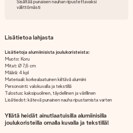
Sisältää punaisen nauhan ripustettavaksi
välittömästi
Lisätietoa lahjasta
Lisätietoja alumiinisista joulukoristeista:
Muoto: Koru
Mitat: Ø 7,6 cm
Määrä: 4 kpl
Materiaali: korkealaatuinen kiiltävä alumiini
Personointi: valokuvalla ja tekstillä
Tulostus: kaksipuolinen, täydellinen ja värillinen
Lisätiedot: kätevä punainen nauha ripustamista varten
Yllätä heidät ainutlaatuisilla alumiinisilla
joulukoristeilla omalla kuvalla ja tekstillä!