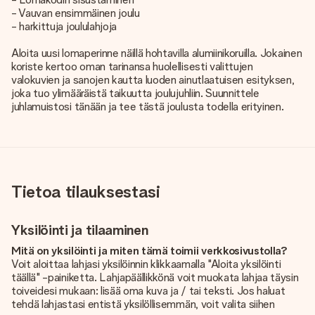
- Vauvan ensimmäinen joulu
- harkittuja joululahjoja
Aloita uusi lomaperinne näillä hohtavilla alumiinikoruilla. Jokainen
koriste kertoo oman tarinansa huolellisesti valittujen
valokuvien ja sanojen kautta luoden ainutlaatuisen esityksen,
joka tuo ylimääräistä taikuutta joulujuhliin. Suunnittele
juhlamuistosi tänään ja tee tästä joulusta todella erityinen.
Tietoa tilauksestasi
Yksilöinti ja tilaaminen
Mitä on yksilöinti ja miten tämä toimii verkkosivustolla?
Voit aloittaa lahjasi yksilöinnin klikkaamalla "Aloita yksilöinti
täällä" -painiketta. Lahjapäällikkönä voit muokata lahjaa täysin
toiveidesi mukaan: lisää oma kuva ja / tai teksti. Jos haluat
tehdä lahjastasi entistä yksilöllisemmän, voit valita siihen