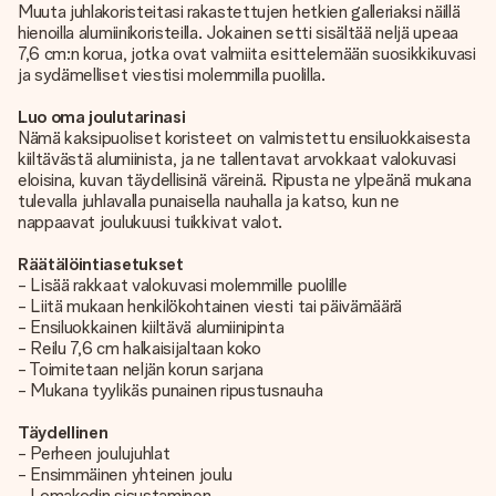
Muuta juhlakoristeitasi rakastettujen hetkien galleriaksi näillä
hienoilla alumiinikoristeilla. Jokainen setti sisältää neljä upeaa
7,6 cm:n korua, jotka ovat valmiita esittelemään suosikkikuvasi
ja sydämelliset viestisi molemmilla puolilla.
Luo oma joulutarinasi
Nämä kaksipuoliset koristeet on valmistettu ensiluokkaisesta
kiiltävästä alumiinista, ja ne tallentavat arvokkaat valokuvasi
eloisina, kuvan täydellisinä väreinä. Ripusta ne ylpeänä mukana
tulevalla juhlavalla punaisella nauhalla ja katso, kun ne
nappaavat joulukuusi tuikkivat valot.
Räätälöintiasetukset
- Lisää rakkaat valokuvasi molemmille puolille
- Liitä mukaan henkilökohtainen viesti tai päivämäärä
- Ensiluokkainen kiiltävä alumiinipinta
- Reilu 7,6 cm halkaisijaltaan koko
- Toimitetaan neljän korun sarjana
- Mukana tyylikäs punainen ripustusnauha
Täydellinen
- Perheen joulujuhlat
- Ensimmäinen yhteinen joulu
- Lomakodin sisustaminen