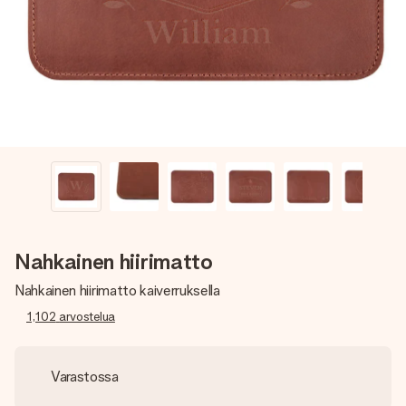
nopeammin kuin ehdit sanoa “yllätys!”
Nahkainen hiirimatto
Nahkainen hiirimatto kaiverruksella
1,102
arvostelua
Varastossa