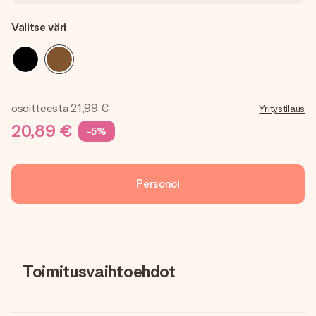
Valitse väri
osoitteesta
21,99 €
Yritystilaus
20,89 €
-5%
Personoi
Toimitusvaihtoehdot