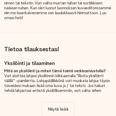
nimen tai tekstin. Voit valita mustan nahan tai rustiikkisen
ruskean nahan. Kun olet luonut luonnoksen kuvaeditorissamme
niin me laserkaiverramme sen laadukkaasti hiirimattoon. Luo
omasi heti!
Tietoa tilauksestasi
Yksilöinti ja tilaaminen
Mitä on yksilöinti ja miten tämä toimii verkkosivustolla?
Voit aloittaa lahjasi yksilöinnin klikkaamalla "Aloita yksilöinti
täällä" -painiketta. Lahjapäällikkönä voit muokata lahjaa täysin
toiveidesi mukaan: lisää oma kuva ja / tai teksti. Jos haluat
tehdä lahjastasi entistä yksilöllisemmän, voit valita siihen
kauniin kuvioinnin.
Sisältyykö yksilöinti hintaan?
Näytä lisää
Sivustolla näkyvä hinta sisältää lahjasi yksilöinnin. Hauskaa ja
helppoa!