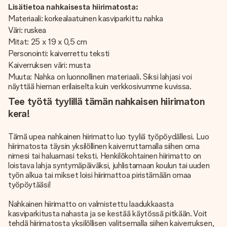
Lisätietoa nahkaisesta hiirimatosta:
Materiaali: korkealaatuinen kasviparkittu nahka
Väri: ruskea
Mitat: 25 x 19 x 0,5 cm
Personointi: kaiverrettu teksti
Kaiverruksen väri: musta
Muuta: Nahka on luonnollinen materiaali. Siksi lahjasi voi
näyttää hieman erilaiselta kuin verkkosivumme kuvissa.
Tee työtä tyylillä tämän nahkaisen hiirimaton
kera!
Tämä upea nahkainen hiirimatto luo tyyliä työpöydällesi. Luo
hiirimatosta täysin yksilöllinen kaiverruttamalla siihen oma
nimesi tai haluamasi teksti. Henkilökohtainen hiirimatto on
loistava lahja syntymäpäiväksi, juhlistamaan koulun tai uuden
työn alkua tai mikset loisi hiirimattoa piristämään omaa
työpöytääsi!
Nahkainen hiirimatto on valmistettu laadukkaasta
kasviparkitusta nahasta ja se kestää käytössä pitkään. Voit
tehdä hiirimatosta yksilöllisen valitsemalla siihen kaiverruksen,