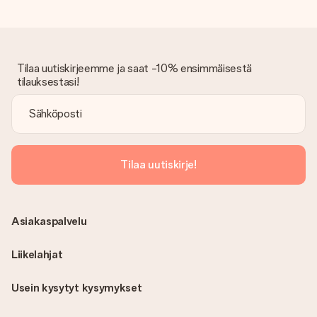
Onko lasku lähetetty tilauksen mukana?
Tilauksen kanssa ei lähetetä laskua. Saat aina laskun
vahvistusviestissä ja voit aina löytää sen MySurprise-tilillesi.
Tämä tarkoittaa sitä, että lahja toimitetaan suoraan
Tilaa uutiskirjeemme ja saat -10% ensimmäisestä
vastaanottajalle, mikä tekee siitä todellisen yllätyksen!
tilauksestasi!
Tilaa uutiskirje!
Asiakaspalvelu
Liikelahjat
Usein kysytyt kysymykset