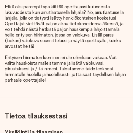
Mikä olisi parempi tapa kiittää opettajaasi kuluneesta
lukuvuodesta kuin ainutlaatuisella lahjalla? No, ainutlaatuisella
lahjalla, jolla on tietysti lisätty henkilökohtainen kosketus!
Opettajat viettävät paljon aikaa tietokoneidensa ääressä, ja
voit tehdä näistä hetkistä paljon hauskempia lahjoittamalla
heille erityisen hiirimaton, jossa on valokuva. Lisää paras
(luokan) valokuva suunnitteluusi ja näytä opettajalle, kuinka
arvostat heitä!
Erityisen hiirimaton luominen ei ole ollenkaan vaikeaa. Voit
valita hauskoista malleistamme ja lisätä valokuvasi,
piirustuksesi ja / tai nimesi. Tulostamme taideteoksesi
hiirimatolle huolella ja huolellisesti, jotta saat täydellisen lahjan
parhaalle opettajalle!
Tietoa tilauksestasi
Yksilöinti ja tilaaminen