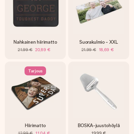
Nahkainen hiirimatto
Suorakulmio - XXL
21,99 €
20,89 €
21,99 €
18,69 €
Tarjous
Hiirimatto
BOSKA-juustohöylä
12,99 €
11,04 €
19,99 €