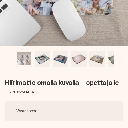
nopeammin kuin ehdit sanoa “yllätys!”
Hiirimatto omalla kuvalla - opettajalle
314
arvostelua
Varastossa