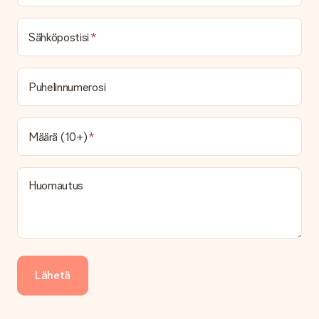
Mikä on toimitusaika ja milloin saan lahjani?
Toimitusaika löytyy lahjan tuotesivulta. Voit luottaa siihen,
Sähköpostisi
että operaattorimme toimittaa lahjasi tänä päivänä.
Mitä toimitusvaihtoehtoja voin valita?
Tällä hetkellä ei ole (vielä) mahdollista valita
Puhelinnumerosi
toimitusvaihtoehtoa. Halutessasi tilauksen lähetetään joko
paketti tai postilaatikon toimitus. Haluatko tietää, mikä
vaihtoehto tilauksesi kuuluu? Ota yhteyttä asiakaspalveluun.
Määrä (10+)
Maksu
Kuinka voin maksaa tilaukseni?
Tarjoamme seuraavat maksutavat: iDeal, Paypal, luottokortti,
Huomautus
lasku Klarna-palvelun kautta tai manuaalinen siirto. Jos
maksutapahtuma tapahtuu manuaalisesti, ota huomioon
lahjasi lähettämisestä ylimääräiset 3 päivää.
Saapunut lahja
Entä jos lahja ei ole täysin mieleeni?
Lähetä
Olemme syvästi pahoillamme, että lahjasi ei ole sinun mielesi
mukaan. Ota yhteyttä asiakaspalveluun, niin he ovat valmiit
auttamaan sinua löytämään sopivan ratkaisun.