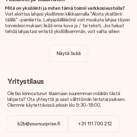
Mitä on yksilöinti ja miten tämä toimii verkkosivustolla?
Voit aloittaa lahjasi yksilöinnin klikkaamalla "Aloita yksilöinti
täällä" -painiketta. Lahjapäällikkönä voit muokata lahjaa täysin
toiveidesi mukaan: lisää oma kuva ja / tai teksti. Jos haluat
tehdä lahjastasi entistä yksilöllisemmän, voit valita siihen
kauniin kuvioinnin.
Sisältyykö yksilöinti hintaan?
Näytä lisää
Sivustolla näkyvä hinta sisältää lahjasi yksilöinnin. Hauskaa ja
helppoa!
Kuinka tiedän, onko kuvani tarpeeksi laadukas?
Haluamme varmistaa, että olet täysin tyytyväinen lahjaasi.
Yritystilaus
Siksi on tärkeää käyttää korkealaatuisia valokuvia. Jos olet
epävarma kuvan laadusta, ota yhteyttä
Oletko kiinnostunut tilaamaan suuremman määrän tästä
asiakaspalvelutiimiimme ja liitä valokuva tilaamasi lahjan
lahjasta? Ota yhteyttä ja saat välittömän hintatarjouksen.
mukana. He voivat sitten tarkistaa laadun puolestasi!
Olemme käytettävissä arkisin klo 9:30-18:00.
Mitä formaatteja voin ladata?
Voit ladata editoriin JPG- ja PNG-tiedostoja. Vai onko sinulla
b2b@yoursurprise.fi
+31 111 700 212
kuva eri formaatissa? Ota yhteyttä asiakaspalveluun. He
auttavat sinua mielellään, jotta voit tehdä haluamasi lahjan!