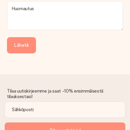
Kuinka voin maksaa tilaukseni?
Tarjoamme seuraavat maksutavat: iDeal, Paypal, luottokortti,
Huomautus
lasku Klarna-palvelun kautta tai manuaalinen siirto. Jos
maksutapahtuma tapahtuu manuaalisesti, ota huomioon
lahjasi lähettämisestä ylimääräiset 3 päivää.
Saapunut lahja
Entä jos lahja ei ole täysin mieleeni?
Lähetä
Olemme syvästi pahoillamme, että lahjasi ei ole sinun mielesi
mukaan. Ota yhteyttä asiakaspalveluun, niin he ovat valmiit
auttamaan sinua löytämään sopivan ratkaisun.
Onko lasku lähetetty tilauksen mukana?
Tilauksen kanssa ei lähetetä laskua. Saat aina laskun
vahvistusviestissä ja voit aina löytää sen MySurprise-tilillesi.
Tämä tarkoittaa sitä, että lahja toimitetaan suoraan
Tilaa uutiskirjeemme ja saat -10% ensimmäisestä
vastaanottajalle, mikä tekee siitä todellisen yllätyksen!
tilauksestasi!