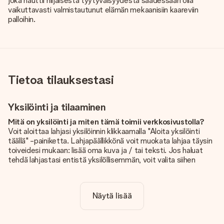
joka nauttii hiljaisesta tyytyväisyydestä saadessaan olla
vaikuttavasti valmistautunut elämän mekaanisiin kaareviin
palloihin.
Tietoa tilauksestasi
Yksilöinti ja tilaaminen
Mitä on yksilöinti ja miten tämä toimii verkkosivustolla?
Voit aloittaa lahjasi yksilöinnin klikkaamalla "Aloita yksilöinti
täällä" -painiketta. Lahjapäällikkönä voit muokata lahjaa täysin
toiveidesi mukaan: lisää oma kuva ja / tai teksti. Jos haluat
tehdä lahjastasi entistä yksilöllisemmän, voit valita siihen
kauniin kuvioinnin.
Sisältyykö yksilöinti hintaan?
Näytä lisää
Sivustolla näkyvä hinta sisältää lahjasi yksilöinnin. Hauskaa ja
helppoa!