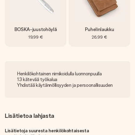
BOSKA-juustohöylä
Puhelinlaukku
19,99 €
26,99 €
Henkilökohtainen nimikoidulla luonnonpuulla
13 kätevää työkalua
Yhdistää käytännöllisyyden ja persoonallisuuden
Lisätietoa lahjasta
Lisätietoja suuresta henkilökohtaisesta