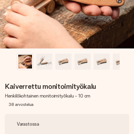
nopeammin kuin ehdit sanoa “yllätys!”
Kaiverrettu monitoimityökalu
Henkilökohtainen monitoimityökalu - 10 cm
38
arvostelua
Varastossa