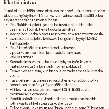
liiketoimintaa
Tämä ei ole mikään hieno pieni avaimenperä, joka teeskentelee
olevansa hyödyllinen. Tämän vahvan voimanpesän sisällä piilee
täysi arsenaali ongelmien tuhoajia:
Pitkäkärkiset pihdit, jotka ulottuvat paikkoihin, joihin
useimmat työkalut eivät uskalla uskaltaa
Vakiopihdit, jotka pitävät rauhoittavan auktoriteetin avulla
Lankaleikkurit, jotka leikkaavat ongelmia tyydyttävällä
tarkkuudella
Pitkä litteäpäinen ruuvimeisseli vakavaan
vipuvaikutukseen, kun jokin todella tarvitsee
vakuuttamista
Sahalaitainen veitsi, joka tekee lyhyen työn kovista
materiaaleista (ja kunnianhimoinen pakkaus)
Terävä veitsen terä, kun hienous on tärkeämpää kuin raaka
voima
Tasakärkinen ruuvimeisseli päivittäisiin korjauksiin, jotka
ponnahtaa esiin ärsyttävän säännöllisesti
Phillips-ruuvimeisseli, joka kesyttää ristipääruuvit
minimaalisella draamalla
Pieni litteäpäinen ruuvimeisseli herkempiin toimintoihin,
jotka vaativat hellävaraista kosketusta
Pullonavaaja, joka muuttaa "kuka unohti avaajan?" kohtaan