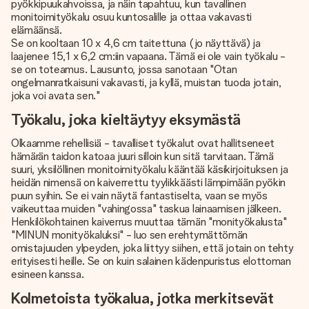
pyökkipuukahvoissa, ja näin tapahtuu, kun tavallinen
monitoimityökalu osuu kuntosalille ja ottaa vakavasti
elämäänsä.
Se on kooltaan 10 x 4,6 cm taitettuna (jo näyttävä) ja
laajenee 15,1 x 6,2 cm:iin vapaana. Tämä ei ole vain työkalu -
se on toteamus. Lausunto, jossa sanotaan "Otan
ongelmanratkaisuni vakavasti, ja kyllä, muistan tuoda jotain,
joka voi avata sen."
Työkalu, joka kieltäytyy eksymästä
Olkaamme rehellisiä - tavalliset työkalut ovat hallitseneet
hämärän taidon katoaa juuri silloin kun sitä tarvitaan. Tämä
suuri, yksilöllinen monitoimityökalu kääntää käsikirjoituksen ja
heidän nimensä on kaiverrettu tyylikkäästi lämpimään pyökin
puun syihin. Se ei vain näytä fantastiselta, vaan se myös
vaikeuttaa muiden "vahingossa" taskua lainaamisen jälkeen.
Henkilökohtainen kaiverrus muuttaa tämän "monityökalusta"
"MINUN monityökaluksi" - luo sen erehtymättömän
omistajuuden ylpeyden, joka liittyy siihen, että jotain on tehty
erityisesti heille. Se on kuin salainen kädenpuristus elottoman
esineen kanssa.
Kolmetoista työkalua, jotka merkitsevät