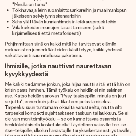
"Minulla on tämä"
Tölkinavaaja leirin ruoanlaittosankareihin ja maailmanlopun
jälkeiseen selviytymisskenaarioihin
Saha yllättävän kunnianhimoisiin leikkausprojekteihin
Viila karkeiden reunojen tasoittamiseen (sekä
kirjaimellisesti että metaforisesti)
Pohjimmiltaan siinä on kaikki mitä he tarvitsevat elämän
mekaanisten juonenkäänteiden käsittelyyn, kaikki yhdessä
vaikuttavasti suunnitellussa paketissa.
Ihmisille, jotka nauttivat naurettavan
kyvykkyydestä
Me kaikki tiedämme jonkun, joka hiljaa nauttii siitä, että hän on
kriisin paras ihminen. Tämä työkalu on heidän ei niin salainen
ase. Katso heidän sanovan "Pysy taaksepäin, minulla on juuri
se juttu", ennen kuin jatkat tilanteen pelastamiseksi.
Tarpeeksi suuri tuntumaan oikealta varusteelta, mutta silti
tarpeeksi kompakti sujahtaakseen taskuun tai laukkuun. Se ei
ole vain monitoimityökalu – se on kannettavaa osaamista
henkilökohtaisella kosketuksella! Täydellinen vakaville tee-se-
itse-tekijöille, ulkoilun harrastajille tai yksinkertaisesti ystävälle,