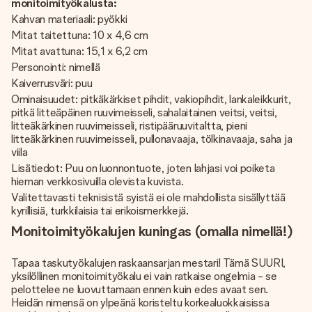
monitoimityökalusta:
Kahvan materiaali: pyökki
Mitat taitettuna: 10 x 4,6 cm
Mitat avattuna: 15,1 x 6,2 cm
Personointi: nimellä
Kaiverrusväri: puu
Ominaisuudet: pitkäkärkiset pihdit, vakiopihdit, lankaleikkurit,
pitkä litteäpäinen ruuvimeisseli, sahalaitainen veitsi, veitsi,
litteäkärkinen ruuvimeisseli, ristipääruuvitaltta, pieni
litteäkärkinen ruuvimeisseli, pullonavaaja, tölkinavaaja, saha ja
viila
Lisätiedot: Puu on luonnontuote, joten lahjasi voi poiketa
hieman verkkosivuilla olevista kuvista.
Valitettavasti teknisistä syistä ei ole mahdollista sisällyttää
kyrillisiä, turkkilaisia ​​tai erikoismerkkejä.
Monitoimityökalujen kuningas (omalla nimellä!)
Tapaa taskutyökalujen raskaansarjan mestari! Tämä SUURI,
yksilöllinen monitoimityökalu ei vain ratkaise ongelmia - se
pelottelee ne luovuttamaan ennen kuin edes avaat sen.
Heidän nimensä on ylpeänä koristeltu korkealuokkaisissa