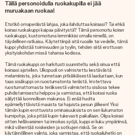
Tällä personoidulla ruokakupilla ei jää
muruakaan ruokaa!
Etsitkö omaperäistä lahjaa, joka ilahduttaa koiraasi? Tai ehkä
koirasi ruokakuppi kaipaa päivitystä? Tämä personoitu koiran
ruokakuppi, kustomoituna lemmikkisi omalla nimellä, on
täydellinen ratkaisu. Käytettiinpä sitä ruoalle tai vedelle, tämä
kuppi yhdistää toimivuuden ja tyylin, tehden siitä erottuvan
yksityiskohdan missä tahansa kodissa.
Tämä ruokakuppi on harkitusti suunniteltu sekä sinua että
koiraasi ajatellen. Ulkopuoli on valmistettu kestävästä
melamiinista, joka tunnetaan pitkäikäisestä laadustaan, kun
taas sisäkuppi on ruostumatonta terästä. Irrotettava
ruostumattomasta teräksestä valmistettu sisäosa tekee
puhdistamisesta helppoa ja varmistaa, että koirasi ruoka
säilyttää luonnollisen makunsa. Ei enää huolta
epämiellyttävistä mauista tai hajuista pesun jälkeen! Yksi
tämän kupin erottuvista ominaisuuksista on sen liukumaton
kumipohja, joka pitää kupin tukevasti paikallaan. Olipa koirasi
sitten hellävarainen tai innokas syöjä, kuppi ei liuku ympäriinsä,
mikä vähentää roiskeiden ja sotkujen riskiä. Se on
käytännöllinen valinta, joka varmistaa, että ruokailuhetki on