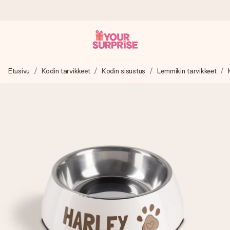
Tilaa tänään, lähetys 1 arkipäivässä
Etusivu
Kodin tarvikkeet
Kodin sisustus
Lemmikin tarvikkeet
Valmistamme lahjasi huolella ja lähetämme sen hetkessä,
jotta voit antaa sen juuri oikeaan aikaan, kun sillä on eniten
merkitystä.
4,8 (+15 000 arvostelun perusteella)
Lahjamme inspiroivat. Asiakkaiden arvosana on 4,8 Google
Reviewsissä.
Ilmainen tervehdyskortti
Tilaa tänään – personoitu lahja valmistuu ja lähtee matkaan