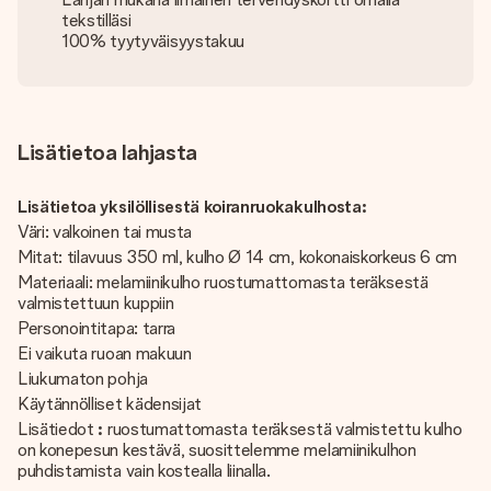
tekstilläsi
100% tyytyväisyystakuu
Lisätietoa lahjasta
Lisätietoa yksilöllisestä koiranruokakulhosta:
Väri: valkoinen tai musta
Mitat: tilavuus 350 ml, kulho Ø 14 cm, kokonaiskorkeus 6 cm
Materiaali: melamiinikulho ruostumattomasta teräksestä
valmistettuun kuppiin
Personointitapa: tarra
Ei vaikuta ruoan makuun
Liukumaton pohja
Käytännölliset kädensijat
Lisätiedot
:
ruostumattomasta teräksestä valmistettu kulho
on konepesun kestävä, suosittelemme melamiinikulhon
puhdistamista vain kostealla liinalla.