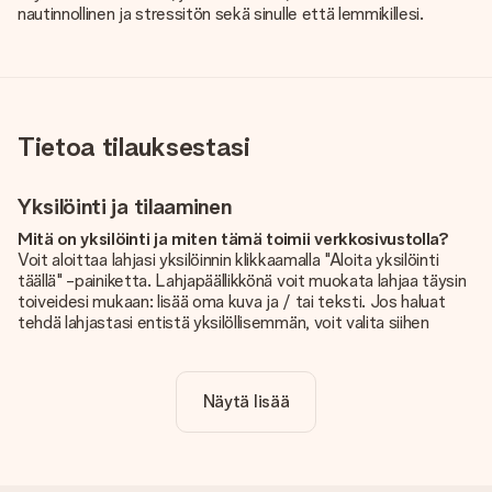
nautinnollinen ja stressitön sekä sinulle että lemmikillesi.
Tietoa tilauksestasi
Yksilöinti ja tilaaminen
Mitä on yksilöinti ja miten tämä toimii verkkosivustolla?
Voit aloittaa lahjasi yksilöinnin klikkaamalla "Aloita yksilöinti
täällä" -painiketta. Lahjapäällikkönä voit muokata lahjaa täysin
toiveidesi mukaan: lisää oma kuva ja / tai teksti. Jos haluat
tehdä lahjastasi entistä yksilöllisemmän, voit valita siihen
kauniin kuvioinnin.
Sisältyykö yksilöinti hintaan?
Näytä lisää
Sivustolla näkyvä hinta sisältää lahjasi yksilöinnin. Hauskaa ja
helppoa!
Kuinka tiedän, onko kuvani tarpeeksi laadukas?
Haluamme varmistaa, että olet täysin tyytyväinen lahjaasi.