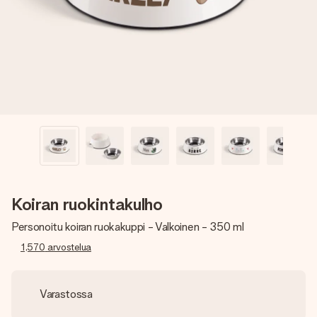
nopeammin kuin ehdit sanoa “yllätys!”
Koiran ruokintakulho
Personoitu koiran ruokakuppi - Valkoinen - 350 ml
1,570
arvostelua
Varastossa