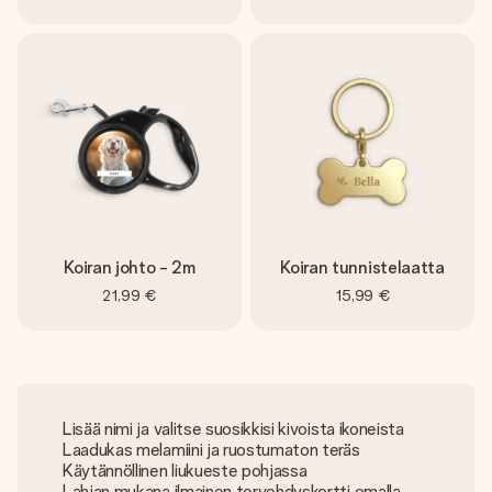
Koiran johto - 2m
Koiran tunnistelaatta
21,99 €
15,99 €
Lisää nimi ja valitse suosikkisi kivoista ikoneista
Laadukas melamiini ja ruostumaton teräs
Käytännöllinen liukueste pohjassa
Lahjan mukana ilmainen tervehdyskortti omalla