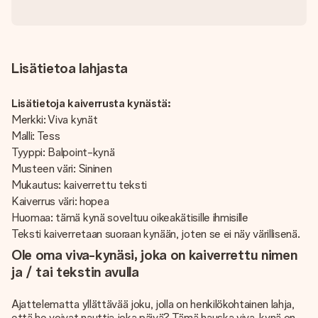
Lisätietoa lahjasta
Lisätietoja kaiverrusta kynästä:
Merkki: Viva kynät
Malli: Tess
Tyyppi: Balpoint-kynä
Musteen väri: Sininen
Mukautus: kaiverrettu teksti
Kaiverrus väri: hopea
Huomaa: tämä kynä soveltuu oikeakätisille ihmisille
Teksti kaiverretaan suoraan kynään, joten se ei näy värillisenä.
Ole oma viva-kynäsi, joka on kaiverrettu nimen
ja / tai tekstin avulla
Ajattelematta yllättävää joku, jolla on henkilökohtainen lahja,
että he voivat nauttia joka päivä? Tämä hauska viva-kynä on