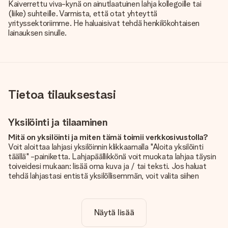
Kaiverrettu viva-kynä on ainutlaatuinen lahja kollegoille tai
(liike) suhteille. Varmista, että otat yhteyttä
yrityssektoriimme. He haluaisivat tehdä henkilökohtaisen
lainauksen sinulle.
Tietoa tilauksestasi
Yksilöinti ja tilaaminen
Mitä on yksilöinti ja miten tämä toimii verkkosivustolla?
Voit aloittaa lahjasi yksilöinnin klikkaamalla "Aloita yksilöinti
täällä" -painiketta. Lahjapäällikkönä voit muokata lahjaa täysin
toiveidesi mukaan: lisää oma kuva ja / tai teksti. Jos haluat
tehdä lahjastasi entistä yksilöllisemmän, voit valita siihen
kauniin kuvioinnin.
Sisältyykö yksilöinti hintaan?
Näytä lisää
Sivustolla näkyvä hinta sisältää lahjasi yksilöinnin. Hauskaa ja
helppoa!