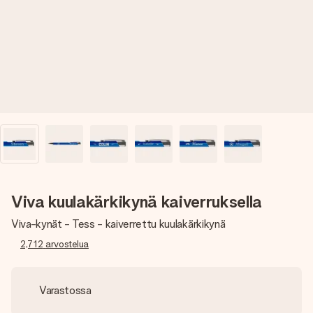
nopeammin kuin ehdit sanoa “yllätys!”
Viva kuulakärkikynä kaiverruksella
Viva-kynät - Tess - kaiverrettu kuulakärkikynä
2,712
arvostelua
Varastossa