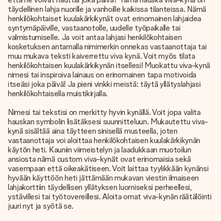
täydellinen lahja nuorille ja vanhoille kaikissa tilanteissa. Nämä
henkilökohtaiset kuulakärkikynät ovat erinomainen lahjaidea
syntymäpäiville, vastaanotolle, uudelle työpaikalle tai
valmistumiselle. Ja voit antaa lahjasi henkilökohtaisen
kosketuksen antamalla nimimerkin onnekas vastaanottaja tai
muu mukava teksti kaiverrettu viva kynä. Voit myös tilata
henkilökohtaisen kuulakärkikynän itsellesi! Muokattu viva-kynä
nimesi tai inspiroiva lainaus on erinomainen tapa motivoida
itseäsi joka päivä! Ja pieni vinkki meistä: täytä yllätyslahjasi
henkilökohtaisella muistikirjalla.
Nimesi tai tekstisi on merkitty hyvin kynällä. Voit jopa valita
hauskan symbolin lisätäksesi suunnitteluun. Mukautettu viva-
kynä sisältää aina täytteen sinisellä musteella, joten
vastaanottaja voi aloittaa henkilökohtaisen kuulakärkikynän
käytön heti. Kauniin viimeistelyn ja laadukkaan muotoilun
ansiosta nämä custom viva-kynät ovat erinomaisia ​​sekä
vasempaan että oikeakätiseen. Voit laittaa tyylikkään kynänsi
hyvään käyttöön heti jättämään mukavan viestin ilmaiseen
lahjakorttiin täydellisen yllätyksen luomiseksi perheellesi,
ystävillesi tai työtovereillesi. Aloita omat viva-kynän räätälöinti
juuri nyt ja syötä se.