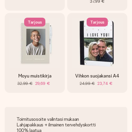
37,99 €
Tarjous
Tarjous
Moyu muistikirja
Vihkon suojakansi A4
32,99 €
29,69 €
24,99 €
23,74 €
Toimitusosoite valintasi mukaan
Lahjapakkaus + ilmainen tervehdyskortti
100% laatua