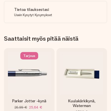
Tietoa tilauksestasi
Usein Kysytyt Kysymykset
Saattaisit myös pitää näistä
Tarjous
Parker Jotter -kynä
Kuulakärkikynä,
Waterman
26,99 €
25,64 €