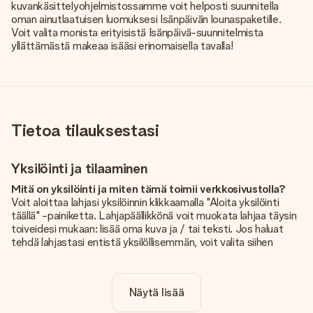
kuvankäsittelyohjelmistossamme voit helposti suunnitella
oman ainutlaatuisen luomuksesi Isänpäivän lounaspaketille.
Voit valita monista erityisistä Isänpäivä-suunnitelmista
yllättämästä makeaa isääsi erinomaisella tavalla!
Tietoa tilauksestasi
Yksilöinti ja tilaaminen
Mitä on yksilöinti ja miten tämä toimii verkkosivustolla?
Voit aloittaa lahjasi yksilöinnin klikkaamalla "Aloita yksilöinti
täällä" -painiketta. Lahjapäällikkönä voit muokata lahjaa täysin
toiveidesi mukaan: lisää oma kuva ja / tai teksti. Jos haluat
tehdä lahjastasi entistä yksilöllisemmän, voit valita siihen
kauniin kuvioinnin.
Sisältyykö yksilöinti hintaan?
Näytä lisää
Sivustolla näkyvä hinta sisältää lahjasi yksilöinnin. Hauskaa ja
helppoa!