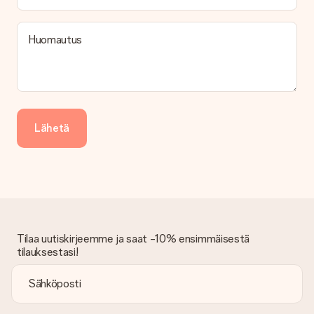
Maksu
Kuinka voin maksaa tilaukseni?
Tarjoamme seuraavat maksutavat: iDeal, Paypal, luottokortti,
Huomautus
lasku Klarna-palvelun kautta tai manuaalinen siirto. Jos
maksutapahtuma tapahtuu manuaalisesti, ota huomioon
lahjasi lähettämisestä ylimääräiset 3 päivää.
Saapunut lahja
Entä jos lahja ei ole täysin mieleeni?
Lähetä
Olemme syvästi pahoillamme, että lahjasi ei ole sinun mielesi
mukaan. Ota yhteyttä asiakaspalveluun, niin he ovat valmiit
auttamaan sinua löytämään sopivan ratkaisun.
Onko lasku lähetetty tilauksen mukana?
Tilauksen kanssa ei lähetetä laskua. Saat aina laskun
vahvistusviestissä ja voit aina löytää sen MySurprise-tilillesi.
Tämä tarkoittaa sitä, että lahja toimitetaan suoraan
Tilaa uutiskirjeemme ja saat -10% ensimmäisestä
vastaanottajalle, mikä tekee siitä todellisen yllätyksen!
tilauksestasi!