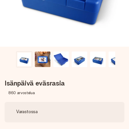
nopeammin kuin ehdit sanoa “yllätys!”
Isänpäivä eväsrasia
860
arvostelua
Varastossa