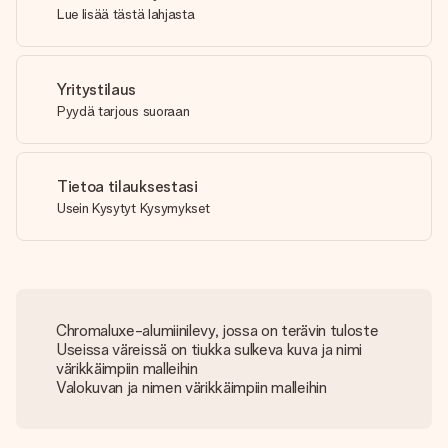
Lue lisää tästä lahjasta
Yritystilaus
Pyydä tarjous suoraan
Tietoa tilauksestasi
Usein Kysytyt Kysymykset
Chromaluxe-alumiinilevy, jossa on terävin tuloste
Useissa väreissä on tiukka sulkeva kuva ja nimi
värikkäimpiin malleihin
Valokuvan ja nimen värikkäimpiin malleihin