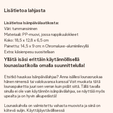
Lisätietoa lahjasta
Lisätietoa Isänpäivälaatikosta:
Väri: tummansininen
Materiaali: PP-muovi, jossa nappikuulokkeet
Koko: 18,5 x 12,8 x 6,5 cm
Painettu: 14,5 x 9 cm: n Chromaluxe-alumiinilevyllä
Extra: käsienpesu suositellaan
Yllätä isäsi erittäin käytännöllisellä
lounaslaatikolla omalla suunnittelulla!
Etsitkö hauskaa Isänpäivälahjaa? Anna isällesi lounasruokaa
hänen nimensä tai valokuvansa kanssa! Voit muokata tätä
lounaspakettia juuri sen verran kuin pidät siitä. Tällä tavalla
sinulla ei ole vain käytännön isänpäivälahjaa, se näyttää myös
upealta ja on hyvin alkuperäistä!
Lounaskahvila on valmistettu vahasta muovista ja siinä on
kätevä suljin. Käyttäjäystävällisessä