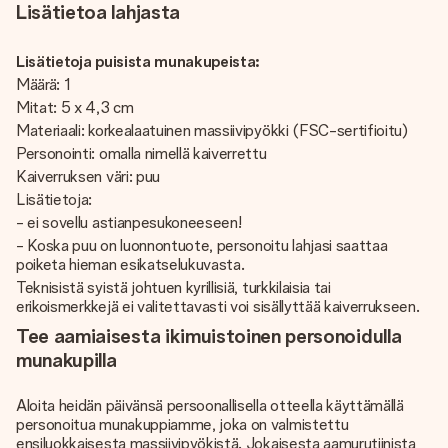
Lisätietoa lahjasta
Lisätietoja puisista munakupeista:
Määrä: 1
Mitat: 5 x 4,3 cm
Materiaali: korkealaatuinen massiivipyökki (FSC-sertifioitu)
Personointi: omalla nimellä kaiverrettu
Kaiverruksen väri: puu
Lisätietoja:
- ei sovellu astianpesukoneeseen!
- Koska puu on luonnontuote, personoitu lahjasi saattaa
poiketa hieman esikatselukuvasta.
Teknisistä syistä johtuen kyrillisiä, turkkilaisia tai
erikoismerkkejä ei valitettavasti voi sisällyttää kaiverrukseen.
Tee aamiaisesta ikimuistoinen personoidulla
munakupilla
Aloita heidän päivänsä persoonallisella otteella käyttämällä
personoitua munakuppiamme, joka on valmistettu
ensiluokkaisesta massiivipyökistä. Jokaisesta aamurutiinista