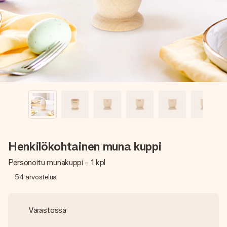
nopeammin kuin ehdit sanoa “yllätys!”
Henkilökohtainen muna kuppi
Personoitu munakuppi - 1 kpl
54
arvostelua
Varastossa