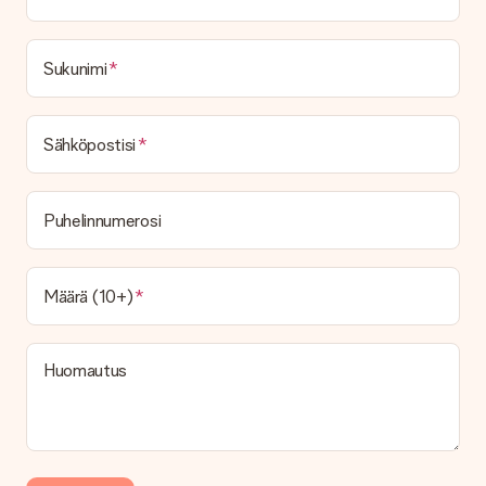
toimituskulut
Voinko valita toimituspäivän?
Ei ole mahdollista valita tiettyä toimituspäivää.
Sukunimi
Mikä on toimitusaika ja milloin saan lahjani?
Toimitusaika löytyy lahjan tuotesivulta. Voit luottaa siihen,
Sähköpostisi
että operaattorimme toimittaa lahjasi tänä päivänä.
Mitä toimitusvaihtoehtoja voin valita?
Tällä hetkellä ei ole (vielä) mahdollista valita
Puhelinnumerosi
toimitusvaihtoehtoa. Halutessasi tilauksen lähetetään joko
paketti tai postilaatikon toimitus. Haluatko tietää, mikä
vaihtoehto tilauksesi kuuluu? Ota yhteyttä asiakaspalveluun.
Määrä (10+)
Maksu
Kuinka voin maksaa tilaukseni?
Tarjoamme seuraavat maksutavat: iDeal, Paypal, luottokortti,
Huomautus
lasku Klarna-palvelun kautta tai manuaalinen siirto. Jos
maksutapahtuma tapahtuu manuaalisesti, ota huomioon
lahjasi lähettämisestä ylimääräiset 3 päivää.
Saapunut lahja