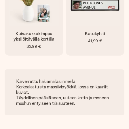
Kuivakukkakimppu
Katukyltti
yksilöitävällä kortilla
41,99 €
32,99 €
Kaiverrettu haluamallasi nimellä
Korkealaatuista massiivipyökkiä, jossa on kauniit
kuviot.
Täydellinen pääsiäiseen, uuteen kotiin ja moneen
muuhun erityiseen tilaisuuteen.