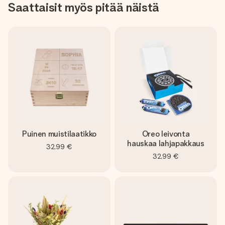
Saattaisit myös pitää näistä
Puinen muistilaatikko
Oreo leivonta
hauskaa lahjapakkaus
32,99 €
32,99 €