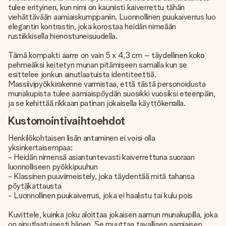
tulee erityinen, kun nimi on kauniisti kaiverrettu tähän
viehättävään aamiaiskumppaniin. Luonnollinen puukaiverrus luo
elegantin kontrastin, joka korostaa heidän nimeään
rustiikkisella hienostuneisuudella.
Tämä kompakti aarre on vain 5 x 4,3 cm – täydellinen koko
pehmeäksi keitetyn munan pitämiseen samalla kun se
esittelee jonkun ainutlaatuista identiteettiä.
Massiivipyökkirakenne varmistaa, että tästä personoidusta
munakupista tulee aamiaispöydän suosikki vuosiksi eteenpäin,
ja se kehittää rikkaan patinan jokaisella käyttökerralla.
Kustomointivaihtoehdot
Henkilökohtaisen lisän antaminen ei voisi olla
yksinkertaisempaa:
- Heidän nimensä asiantuntevasti kaiverrettuna suoraan
luonnolliseen pyökkipuuhun
- Klassinen puuviimeistely, joka täydentää mitä tahansa
pöytäkattausta
- Luonnollinen puukaiverrus, joka ei haalistu tai kulu pois
Kuvittele, kuinka joku aloittaa jokaisen aamun munakupilla, joka
on ainutlaatuisesti hänen. Se muuttaa tavallisen aamiaisen