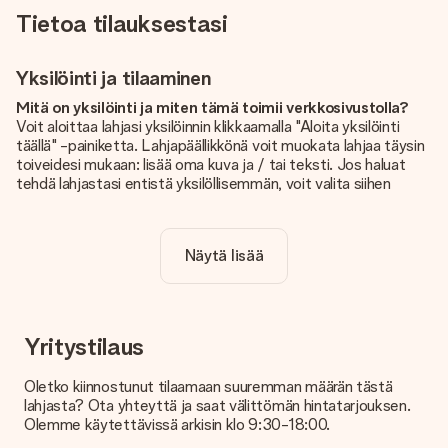
Tietoa tilauksestasi
Yksilöinti ja tilaaminen
Mitä on yksilöinti ja miten tämä toimii verkkosivustolla?
Voit aloittaa lahjasi yksilöinnin klikkaamalla "Aloita yksilöinti
täällä" -painiketta. Lahjapäällikkönä voit muokata lahjaa täysin
toiveidesi mukaan: lisää oma kuva ja / tai teksti. Jos haluat
tehdä lahjastasi entistä yksilöllisemmän, voit valita siihen
kauniin kuvioinnin.
Sisältyykö yksilöinti hintaan?
Näytä lisää
Sivustolla näkyvä hinta sisältää lahjasi yksilöinnin. Hauskaa ja
helppoa!
Kuinka tiedän, onko kuvani tarpeeksi laadukas?
Haluamme varmistaa, että olet täysin tyytyväinen lahjaasi.
Yritystilaus
Siksi on tärkeää käyttää korkealaatuisia valokuvia. Jos olet
epävarma kuvan laadusta, ota yhteyttä
Oletko kiinnostunut tilaamaan suuremman määrän tästä
asiakaspalvelutiimiimme ja liitä valokuva tilaamasi lahjan
lahjasta? Ota yhteyttä ja saat välittömän hintatarjouksen.
mukana. He voivat sitten tarkistaa laadun puolestasi!
Olemme käytettävissä arkisin klo 9:30-18:00.