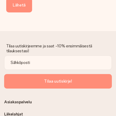
Entä jos lahja ei ole täysin mieleeni?
Lähetä
Olemme syvästi pahoillamme, että lahjasi ei ole sinun mielesi
mukaan. Ota yhteyttä asiakaspalveluun, niin he ovat valmiit
auttamaan sinua löytämään sopivan ratkaisun.
Onko lasku lähetetty tilauksen mukana?
Tilauksen kanssa ei lähetetä laskua. Saat aina laskun
vahvistusviestissä ja voit aina löytää sen MySurprise-tilillesi.
Tämä tarkoittaa sitä, että lahja toimitetaan suoraan
Tilaa uutiskirjeemme ja saat -10% ensimmäisestä
vastaanottajalle, mikä tekee siitä todellisen yllätyksen!
tilauksestasi!
Tilaa uutiskirje!
Asiakaspalvelu
Liikelahjat