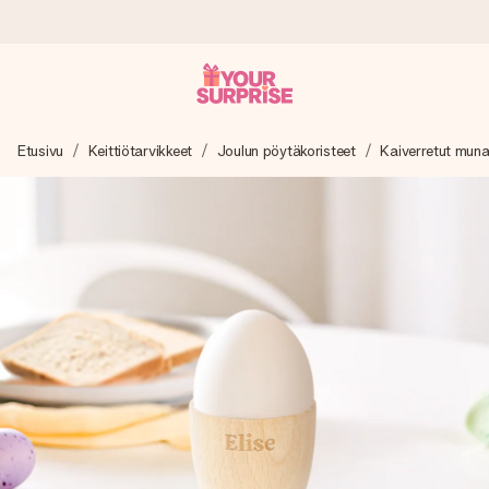
Tilaa tänään, lähetys 1 arkipäivässä
Etusivu
Keittiötarvikkeet
Joulun pöytäkoristeet
Kaiverretut muna
Valmistamme lahjasi huolella ja lähetämme sen hetkessä,
jotta voit antaa sen juuri oikeaan aikaan, kun sillä on eniten
merkitystä.
4,8 (+15 000 arvostelun perusteella)
Lahjamme inspiroivat. Asiakkaiden arvosana on 4,8 Google
Reviewsissä.
Ilmainen tervehdyskortti
Tilaa tänään – personoitu lahja valmistuu ja lähtee matkaan