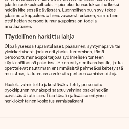
joksikin poikkeukselliseksi – pieneksi tunnustuksen hetkeksi
heidän kiireisessä päivässään. Luonnollinen puun syy tekee
jokaisesta kappaleesta hienovaraisesti erilaisen, varmistaen,
että heidän personoitu munakuppinsa on todella
ainutlaatuinen.
Täydellinen harkittu lahja
Olipa kyseessä tupaantuliaiset, pääsiäinen, syntymäpäivä tai
yksinkertaisesti jonkun erityiseksi tunteminen, tämä
personoitu munakuppi tarjoaa sydämellisen tunteen
käytännöllisessä paketissa. Se on erityisen ihana lapsille, jotka
opettelevat nauttimaan ensimmäisistä pehmeäksi keitetyistä
munistaan, tai luomaan arvokkaita perheen aamiaismuistoja.
Huolella valmistettu ja kestäväksi tehty personoitu
pyökkipuinen munakuppi saapuu valmiina osaksi heidän
päivittäistä rutiiniaan. Tilaa tänään ja lisää se erityinen
henkilökohtainen kosketus aamiaisaikaan!