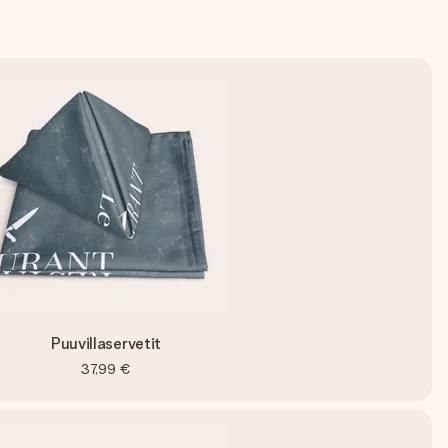
Puuvillaservetit
37,99 €