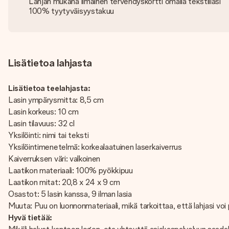
Lahjan mukana ilmainen tervehdyskortti omalla tekstilläsi
100% tyytyväisyystakuu
Lisätietoa lahjasta
Lisätietoa teelahjasta:
Lasin ympärysmitta: 8,5 cm
Lasin korkeus: 10 cm
Lasin tilavuus: 32 cl
Yksilöinti: nimi tai teksti
Yksilöintimenetelmä: korkealaatuinen laserkaiverrus
Kaiverruksen väri: valkoinen
Laatikon materiaali: 100% pyökkipuu
Laatikon mitat: 20,8 x 24 x 9 cm
Osastot: 5 lasin kanssa, 9 ilman lasia
Muuta: Puu on luonnonmateriaali, mikä tarkoittaa, että lahjasi voi
Hyvä tietää: