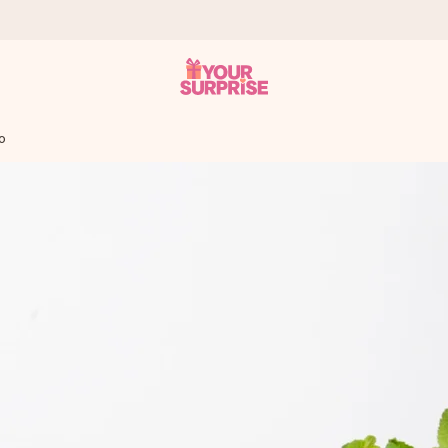
o
it antaa sen juuri oikeaan aikaan, kun sillä on eniten
viewsissä.
peammin kuin ehdit sanoa “yllätys!”