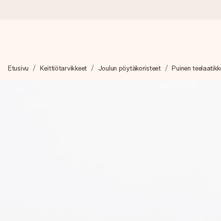
Tilaa tänään, lähetys 1 arkipäivässä
Etusivu
Keittiötarvikkeet
Joulun pöytäkoristeet
Puinen teelaatikk
Valmistamme lahjasi huolella ja lähetämme sen hetkessä, jotta vo
merkitystä.
4,8 (+15 000 arvostelun perusteella)
Lahjamme inspiroivat. Asiakkaiden arvosana on 4,8 Google Re
Ilmainen tervehdyskortti
Tilaa tänään – personoitu lahja valmistuu ja lähtee matkaan no