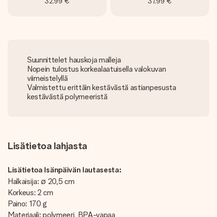
32,99 €
37,99 €
Suunnittelet hauskoja malleja
Nopein tulostus korkealaatuisella valokuvan
viimeistelyllä
Valmistettu erittäin kestävästä astianpesusta
kestävästä polymeeristä
Lisätietoa lahjasta
Lisätietoa Isänpäivän lautasesta:
Halkaisija: ∅ 20,5 cm
Korkeus: 2 cm
Paino: 170 g
Materiaali: polymeeri, BPA-vapaa