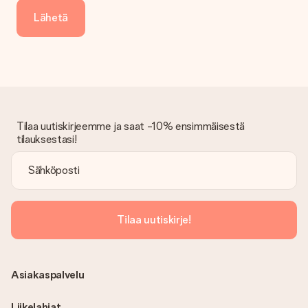
Entä jos lahja ei ole täysin mieleeni?
Lähetä
Olemme syvästi pahoillamme, että lahjasi ei ole sinun mielesi
mukaan. Ota yhteyttä asiakaspalveluun, niin he ovat valmiit
auttamaan sinua löytämään sopivan ratkaisun.
Onko lasku lähetetty tilauksen mukana?
Tilauksen kanssa ei lähetetä laskua. Saat aina laskun
vahvistusviestissä ja voit aina löytää sen MySurprise-tilillesi.
Tämä tarkoittaa sitä, että lahja toimitetaan suoraan
Tilaa uutiskirjeemme ja saat -10% ensimmäisestä
vastaanottajalle, mikä tekee siitä todellisen yllätyksen!
tilauksestasi!
Tilaa uutiskirje!
Asiakaspalvelu
Liikelahjat