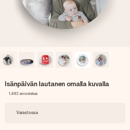
nopeammin kuin ehdit sanoa “yllätys!”
Isänpäivän lautanen omalla kuvalla
1,492
arvostelua
Varastossa