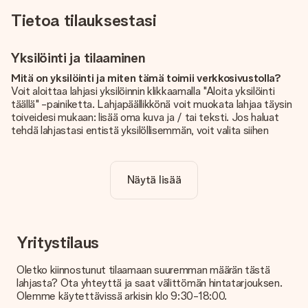
Tietoa tilauksestasi
Yksilöinti ja tilaaminen
Mitä on yksilöinti ja miten tämä toimii verkkosivustolla?
Voit aloittaa lahjasi yksilöinnin klikkaamalla "Aloita yksilöinti
täällä" -painiketta. Lahjapäällikkönä voit muokata lahjaa täysin
toiveidesi mukaan: lisää oma kuva ja / tai teksti. Jos haluat
tehdä lahjastasi entistä yksilöllisemmän, voit valita siihen
kauniin kuvioinnin.
Sisältyykö yksilöinti hintaan?
Näytä lisää
Sivustolla näkyvä hinta sisältää lahjasi yksilöinnin. Hauskaa ja
helppoa!
Kuinka tiedän, onko kuvani tarpeeksi laadukas?
Haluamme varmistaa, että olet täysin tyytyväinen lahjaasi.
Yritystilaus
Siksi on tärkeää käyttää korkealaatuisia valokuvia. Jos olet
epävarma kuvan laadusta, ota yhteyttä
Oletko kiinnostunut tilaamaan suuremman määrän tästä
asiakaspalvelutiimiimme ja liitä valokuva tilaamasi lahjan
lahjasta? Ota yhteyttä ja saat välittömän hintatarjouksen.
mukana. He voivat sitten tarkistaa laadun puolestasi!
Olemme käytettävissä arkisin klo 9:30-18:00.