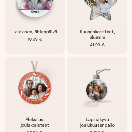
Lautanen, äitienpäivä
Kuusenkoristeet,
alumiini
18,99 €
41,99 €
Pleksilasi
Läpinäkyvä
joulukoristeet
joulukuusenpallo