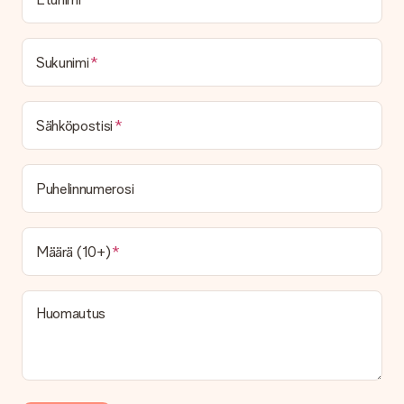
toimituskulut
Voinko valita toimituspäivän?
Ei ole mahdollista valita tiettyä toimituspäivää.
Sukunimi
Mikä on toimitusaika ja milloin saan lahjani?
Toimitusaika löytyy lahjan tuotesivulta. Voit luottaa siihen,
Sähköpostisi
että operaattorimme toimittaa lahjasi tänä päivänä.
Mitä toimitusvaihtoehtoja voin valita?
Tällä hetkellä ei ole (vielä) mahdollista valita
Puhelinnumerosi
toimitusvaihtoehtoa. Halutessasi tilauksen lähetetään joko
paketti tai postilaatikon toimitus. Haluatko tietää, mikä
vaihtoehto tilauksesi kuuluu? Ota yhteyttä asiakaspalveluun.
Määrä (10+)
Maksu
Kuinka voin maksaa tilaukseni?
Tarjoamme seuraavat maksutavat: iDeal, Paypal, luottokortti,
Huomautus
lasku Klarna-palvelun kautta tai manuaalinen siirto. Jos
maksutapahtuma tapahtuu manuaalisesti, ota huomioon
lahjasi lähettämisestä ylimääräiset 3 päivää.
Saapunut lahja