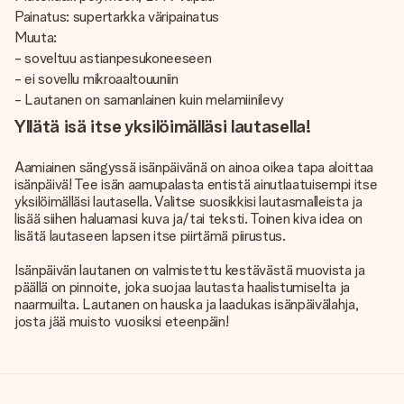
Painatus: supertarkka väripainatus
Muuta:
- soveltuu astianpesukoneeseen
- ei sovellu mikroaaltouuniin
- Lautanen on samanlainen ​​kuin melamiinilevy
Yllätä isä itse yksilöimälläsi lautasella!
Aamiainen sängyssä isänpäivänä on ainoa oikea tapa aloittaa
isänpäivä! Tee isän aamupalasta entistä ainutlaatuisempi itse
yksilöimälläsi lautasella. Valitse suosikkisi lautasmalleista ja
lisää siihen haluamasi kuva ja/tai teksti. Toinen kiva idea on
lisätä lautaseen lapsen itse piirtämä piirustus.
Isänpäivän lautanen on valmistettu kestävästä muovista ja
päällä on pinnoite, joka suojaa lautasta haalistumiselta ja
naarmuilta. Lautanen on hauska ja laadukas isänpäivälahja,
josta jää muisto vuosiksi eteenpäin!