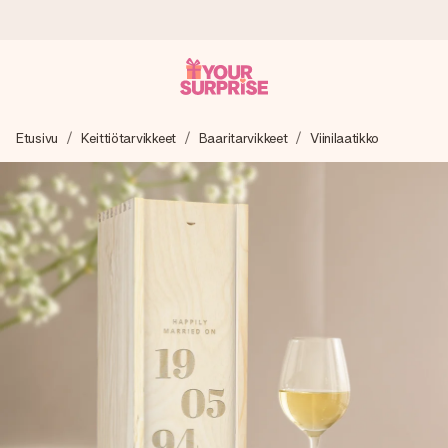
Tilaa tänään, lähetys 1 arkipäivässä
Etusivu
Keittiötarvikkeet
Baaritarvikkeet
Viinilaatikko
Valmistamme lahjasi huolella ja lähetämme sen hetkessä,
jotta voit antaa sen juuri oikeaan aikaan, kun sillä on eniten
merkitystä.
4,8 (+15 000 arvostelun perusteella)
Lahjamme inspiroivat. Asiakkaiden arvosana on 4,8 Google
Reviewsissä.
Ilmainen tervehdyskortti
Tilaa tänään – personoitu lahja valmistuu ja lähtee matkaan