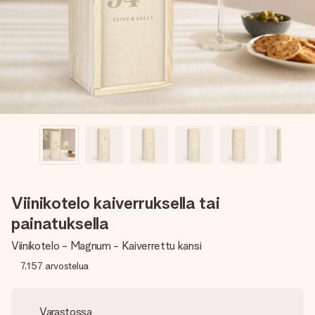
nopeammin kuin ehdit sanoa “yllätys!”
Viinikotelo kaiverruksella tai
painatuksella
Viinikotelo - Magnum - Kaiverrettu kansi
7,157
arvostelua
Varastossa