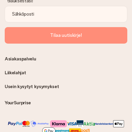
tilauksestasi!
Tilaa uutiskirje!
Asiakaspalvelu
Liikelahjat
Usein kysytyt kysymykset
YourSurprise