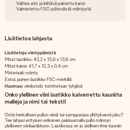
Valitse aito ja kiiltävä painettu kansi
Valmistettu FSC-pätevästä mäntystä
Lisätietoa lahjasta
Lisätietoja viinirypäleistä
Mitat laatikko: 42,2 x 13,6 x 13,6 cm
Mitat kansi: 41,7 x 12,3 x 0,4 cm
Materiaali: mänty
Extra: puinen laatikko FSC-merkillä
Huomaa:
viinikotelo toimitetaan tyhjänä
Onko ylellinen viini laatikko kaiverrettu kauniita
malleja ja nimi tai teksti!
Ostin herkullisen pullon viiniä tai samppanjaa yllätyksenä joku?
Tee lahjasi erityisen erikoinen pakkaamalla pullo männyn
ylelliseen viinilaatikkoon. Laatikossa on jo ylellinen ilme kauniin