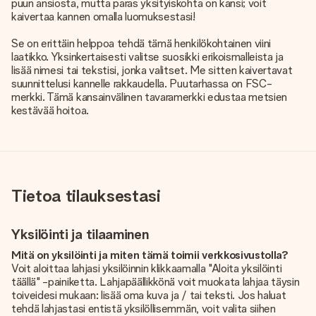
puun ansiosta, mutta paras yksityiskohta on kansi; voit
kaivertaa kannen omalla luomuksestasi!
Se on erittäin helppoa tehdä tämä henkilökohtainen viini
laatikko. Yksinkertaisesti valitse suosikki erikoismalleista ja
lisää nimesi tai tekstisi, jonka valitset. Me sitten kaivertavat
suunnittelusi kannelle rakkaudella. Puutarhassa on FSC-
merkki. Tämä kansainvälinen tavaramerkki edustaa metsien
kestävää hoitoa.
Tietoa tilauksestasi
Yksilöinti ja tilaaminen
Mitä on yksilöinti ja miten tämä toimii verkkosivustolla?
Voit aloittaa lahjasi yksilöinnin klikkaamalla "Aloita yksilöinti
täällä" -painiketta. Lahjapäällikkönä voit muokata lahjaa täysin
toiveidesi mukaan: lisää oma kuva ja / tai teksti. Jos haluat
tehdä lahjastasi entistä yksilöllisemmän, voit valita siihen