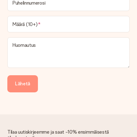
Puhelinnumerosi
toimitusvaihtoehtoa. Halutessasi tilauksen lähetetään joko
paketti tai postilaatikon toimitus. Haluatko tietää, mikä
vaihtoehto tilauksesi kuuluu? Ota yhteyttä asiakaspalveluun.
Määrä (10+)
Maksu
Kuinka voin maksaa tilaukseni?
Tarjoamme seuraavat maksutavat: iDeal, Paypal, luottokortti,
Huomautus
lasku Klarna-palvelun kautta tai manuaalinen siirto. Jos
maksutapahtuma tapahtuu manuaalisesti, ota huomioon
lahjasi lähettämisestä ylimääräiset 3 päivää.
Saapunut lahja
Entä jos lahja ei ole täysin mieleeni?
Lähetä
Olemme syvästi pahoillamme, että lahjasi ei ole sinun mielesi
mukaan. Ota yhteyttä asiakaspalveluun, niin he ovat valmiit
auttamaan sinua löytämään sopivan ratkaisun.
Onko lasku lähetetty tilauksen mukana?
Tilauksen kanssa ei lähetetä laskua. Saat aina laskun
vahvistusviestissä ja voit aina löytää sen MySurprise-tilillesi.
Tämä tarkoittaa sitä, että lahja toimitetaan suoraan
Tilaa uutiskirjeemme ja saat -10% ensimmäisestä
vastaanottajalle, mikä tekee siitä todellisen yllätyksen!