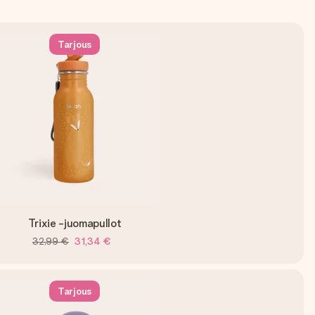
Tarjous
Trixie -juomapullot
32,99 €
31,34 €
Tarjous