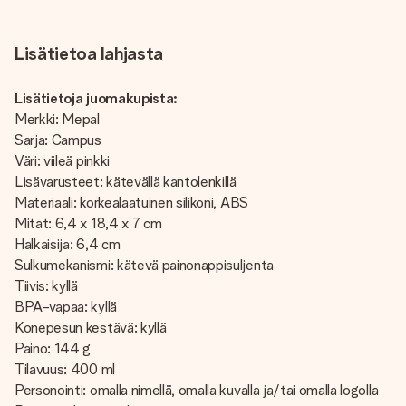
Lisätietoa lahjasta
Lisätietoja juomakupista:
Merkki: Mepal
Sarja: Campus
Väri: viileä pinkki
Lisävarusteet: kätevällä kantolenkillä
Materiaali: korkealaatuinen silikoni, ABS
Mitat: 6,4 x 18,4 x 7 cm
Halkaisija: 6,4 cm
Sulkumekanismi: kätevä painonappisuljenta
Tiivis: kyllä
BPA-vapaa: kyllä
Konepesun kestävä: kyllä
Paino: 144 g
Tilavuus: 400 ml
Personointi: omalla nimellä, omalla kuvalla ja/tai omalla logolla