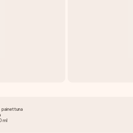
ä painettuna
a
0 ml