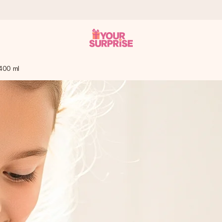
 400 ml
it antaa sen juuri oikeaan aikaan, kun sillä on eniten
viewsissä.
peammin kuin ehdit sanoa “yllätys!”