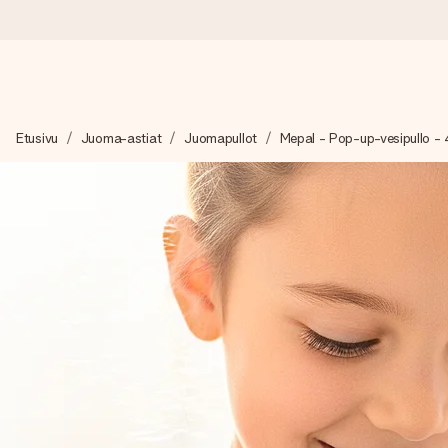
Tilaa tänään, lähetys 1 arkipäivässä
Etusivu
Juoma-astiat
Juomapullot
Mepal - Pop-up-vesipullo -
Valmistamme lahjasi huolella ja lähetämme sen hetkessä, jotta vo
merkitystä.
4,8 (+15 000 arvostelun perusteella)
Lahjamme inspiroivat. Asiakkaiden arvosana on 4,8 Google Re
Ilmainen tervehdyskortti
Tilaa tänään – personoitu lahja valmistuu ja lähtee matkaan no