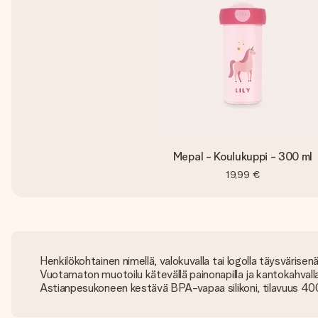
Mepal - Koulukuppi - 300 ml
19,99 €
Henkilökohtainen nimellä, valokuvalla tai logolla täysvärisen
Vuotamaton muotoilu kätevällä painonapilla ja kantokahvall
Astianpesukoneen kestävä BPA-vapaa silikoni, tilavuus 40